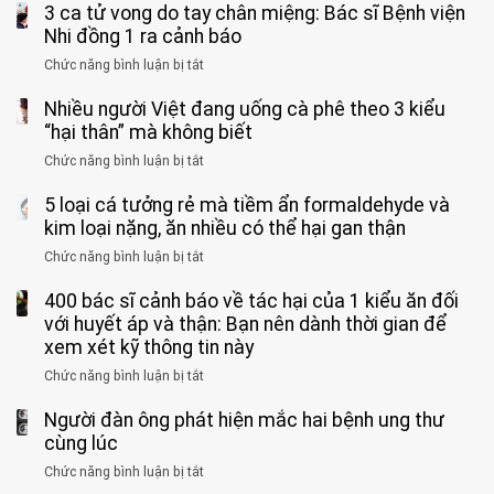
3 ca tử vong do tay chân miệng: Bác sĩ Bệnh viện
đàn
tinh
ông
Nhi đồng 1 ra cảnh báo
hoàn
tử
vì
Chức năng bình luận bị tắt
ở
vong
bỏ
3
vì…
qua
Nhiều người Việt đang uống cà phê theo 3 kiểu
ca
rặn
cảm
tử
“hại thân” mà không biết
quá
giác
vong
mạnh
Chức năng bình luận bị tắt
ở
này
do
khi
Nhiều
suốt
tay
đi
5 loại cá tưởng rẻ mà tiềm ẩn formaldehyde và
người
1
chân
vệ
Việt
kim loại nặng, ăn nhiều có thể hại gan thận
tuần,
miệng:
sinh:
đang
bác
Bác
Chức năng bình luận bị tắt
ở
4
uống
sĩ:
sĩ
5
nhóm
cà
“Xoắn
Bệnh
400 bác sĩ cảnh báo về tác hại của 1 kiểu ăn đối
loại
người
phê
900
viện
cá
với huyết áp và thận: Bạn nên dành thời gian để
được
theo
độ,
Nhi
tưởng
xem xét kỹ thông tin này
bác
3
không
đồng
rẻ
sĩ
kiểu
kịp
Chức năng bình luận bị tắt
ở
1
mà
cảnh
“hại
cứu”
400
ra
tiềm
báo
thân”
Người đàn ông phát hiện mắc hai bệnh ung thư
bác
cảnh
ẩn
“ĐỪNG
mà
sĩ
cùng lúc
báo
formaldehyde
GẮNG
không
cảnh
và
Chức năng bình luận bị tắt
SỨC!”
ở
biết
báo
kim
Người