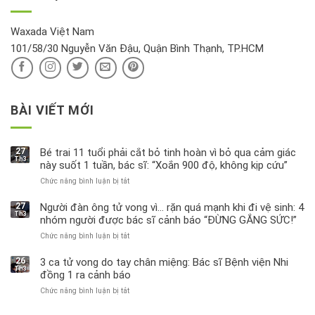
hồi
này
độc
hại
Waxada Việt Nam
ra
101/58/30 Nguyễn Văn Đậu, Quận Bình Thạnh, TP.HCM
sao?
BÀI VIẾT MỚI
27
Bé trai 11 tuổi phải cắt bỏ tinh hoàn vì bỏ qua cảm giác
Th3
này suốt 1 tuần, bác sĩ: “Xoắn 900 độ, không kịp cứu”
Chức năng bình luận bị tắt
ở
Bé
trai
27
Người đàn ông tử vong vì… rặn quá mạnh khi đi vệ sinh: 4
Th3
11
nhóm người được bác sĩ cảnh báo “ĐỪNG GẮNG SỨC!”
tuổi
Chức năng bình luận bị tắt
ở
phải
Người
cắt
đàn
bỏ
26
3 ca tử vong do tay chân miệng: Bác sĩ Bệnh viện Nhi
Th3
ông
tinh
đồng 1 ra cảnh báo
tử
hoàn
Chức năng bình luận bị tắt
ở
vong
vì
3
vì…
bỏ
ca
rặn