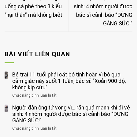
uống cà phê theo 3 kiểu
sinh: 4 nhóm người được
“hại thân” mà không biết
bác sĩ cảnh báo “ĐỪNG
GẮNG SỨC!”
BÀI VIẾT LIÊN QUAN
Bé trai 11 tuổi phải cắt bỏ tinh hoàn vì bỏ qua
cảm giác này suốt 1 tuần, bác sĩ: “Xoắn 900 độ,
không kịp cứu”
Chức năng bình luận bị tắt
ở
Bé
Người đàn ông tử vong vì… rặn quá mạnh khi đi vệ
trai
11
sinh: 4 nhóm người được bác sĩ cảnh báo “ĐỪNG
tuổi
GẮNG SỨC!”
phải
Chức năng bình luận bị tắt
ở
cắt
Người
bỏ