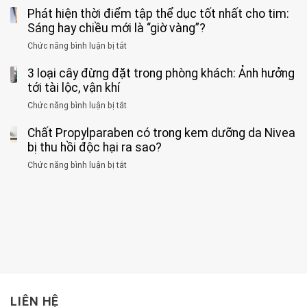
về
loại
Phát hiện thời điểm tập thể dục tốt nhất cho tim:
đàn
tác
nặng,
ông
Sáng hay chiều mới là “giờ vàng”?
hại
ăn
phát
của
Chức năng bình luận bị tắt
ở
nhiều
hiện
1
Phát
có
mắc
kiểu
3 loại cây đừng đặt trong phòng khách: Ảnh hưởng
hiện
thể
hai
ăn
thời
tới tài lộc, vận khí
hại
bệnh
đối
điểm
gan
ung
Chức năng bình luận bị tắt
ở
với
tập
thận
thư
3
huyết
thể
cùng
Chất Propylparaben có trong kem dưỡng da Nivea
loại
áp
dục
lúc
cây
bị thu hồi độc hại ra sao?
và
tốt
đừng
thận:
nhất
Chức năng bình luận bị tắt
ở
đặt
Bạn
cho
Chất
trong
nên
tim:
Propylparaben
phòng
dành
Sáng
có
khách:
thời
hay
trong
Ảnh
gian
chiều
kem
hưởng
để
mới
dưỡng
tới
xem
là
da
tài
xét
“giờ
Nivea
lộc,
kỹ
vàng”?
bị
vận
thông
thu
LIÊN HỆ
khí
tin