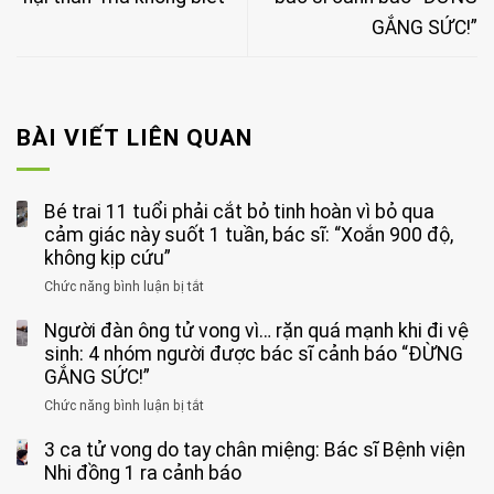
GẮNG SỨC!”
BÀI VIẾT LIÊN QUAN
Bé trai 11 tuổi phải cắt bỏ tinh hoàn vì bỏ qua
cảm giác này suốt 1 tuần, bác sĩ: “Xoắn 900 độ,
không kịp cứu”
Chức năng bình luận bị tắt
ở
Bé
Người đàn ông tử vong vì… rặn quá mạnh khi đi vệ
trai
11
sinh: 4 nhóm người được bác sĩ cảnh báo “ĐỪNG
tuổi
GẮNG SỨC!”
phải
Chức năng bình luận bị tắt
ở
cắt
Người
bỏ
3 ca tử vong do tay chân miệng: Bác sĩ Bệnh viện
đàn
tinh
ông
Nhi đồng 1 ra cảnh báo
hoàn
tử