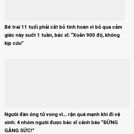
Bé trai 11 tuổi phải cắt bỏ tinh hoàn vì bỏ qua cảm
giác này suốt 1 tuần, bác sĩ: “Xoắn 900 độ, không
kịp cứu”
Người đàn ông tử vong vì… rặn quá mạnh khi đi vệ
sinh: 4 nhóm người được bác sĩ cảnh báo “ĐỪNG
GẮNG SỨC!”