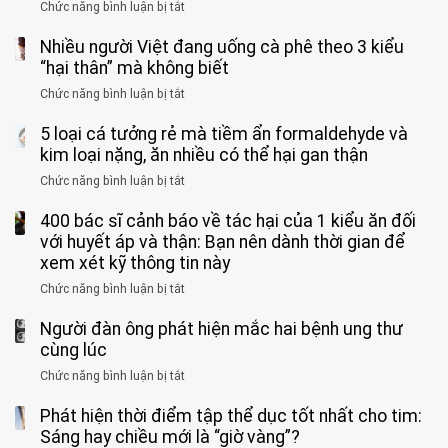
vì
Chức năng bình luận bị tắt
ở
vong
bỏ
3
vì…
qua
Nhiều người Việt đang uống cà phê theo 3 kiểu
ca
rặn
cảm
tử
“hại thân” mà không biết
quá
giác
vong
mạnh
Chức năng bình luận bị tắt
ở
này
do
khi
Nhiều
suốt
tay
đi
5 loại cá tưởng rẻ mà tiềm ẩn formaldehyde và
người
1
chân
vệ
Việt
kim loại nặng, ăn nhiều có thể hại gan thận
tuần,
miệng:
sinh:
đang
bác
Bác
Chức năng bình luận bị tắt
ở
4
uống
sĩ:
sĩ
5
nhóm
cà
“Xoắn
Bệnh
400 bác sĩ cảnh báo về tác hại của 1 kiểu ăn đối
loại
người
phê
900
viện
cá
với huyết áp và thận: Bạn nên dành thời gian để
được
theo
độ,
Nhi
tưởng
xem xét kỹ thông tin này
bác
3
không
đồng
rẻ
sĩ
kiểu
kịp
Chức năng bình luận bị tắt
ở
1
mà
cảnh
“hại
cứu”
400
ra
tiềm
báo
thân”
Người đàn ông phát hiện mắc hai bệnh ung thư
bác
cảnh
ẩn
“ĐỪNG
mà
sĩ
cùng lúc
báo
formaldehyde
GẮNG
không
cảnh
và
Chức năng bình luận bị tắt
SỨC!”
ở
biết
báo
kim
Người
về
loại
Phát hiện thời điểm tập thể dục tốt nhất cho tim:
đàn
tác
nặng,
ông
Sáng hay chiều mới là “giờ vàng”?
hại
ăn