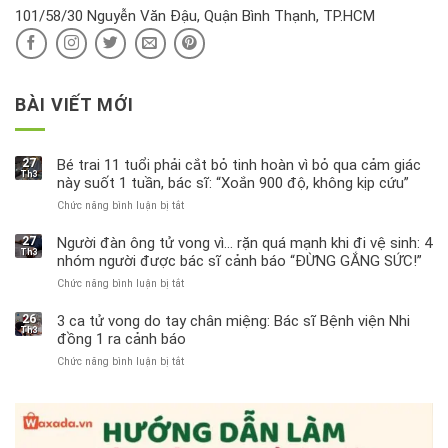
ra
101/58/30 Nguyễn Văn Đậu, Quận Bình Thạnh, TP.HCM
sao?
BÀI VIẾT MỚI
27
Bé trai 11 tuổi phải cắt bỏ tinh hoàn vì bỏ qua cảm giác
Th3
này suốt 1 tuần, bác sĩ: “Xoắn 900 độ, không kịp cứu”
Chức năng bình luận bị tắt
ở
Bé
trai
27
Người đàn ông tử vong vì… rặn quá mạnh khi đi vệ sinh: 4
Th3
11
nhóm người được bác sĩ cảnh báo “ĐỪNG GẮNG SỨC!”
tuổi
Chức năng bình luận bị tắt
ở
phải
Người
cắt
đàn
bỏ
26
3 ca tử vong do tay chân miệng: Bác sĩ Bệnh viện Nhi
Th3
ông
tinh
đồng 1 ra cảnh báo
tử
hoàn
Chức năng bình luận bị tắt
ở
vong
vì
3
vì…
bỏ
ca
rặn
qua
tử
quá
cảm
vong
mạnh
giác
do
khi
này