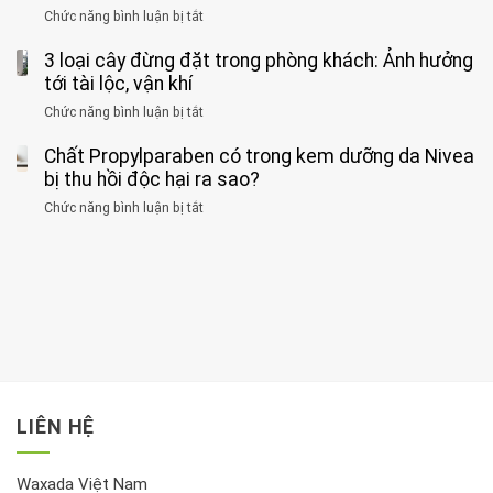
phát
của
Chức năng bình luận bị tắt
ở
nhiều
hiện
1
Phát
có
mắc
kiểu
3 loại cây đừng đặt trong phòng khách: Ảnh hưởng
hiện
thể
hai
ăn
thời
tới tài lộc, vận khí
hại
bệnh
đối
điểm
gan
ung
Chức năng bình luận bị tắt
ở
với
tập
thận
thư
3
huyết
thể
cùng
Chất Propylparaben có trong kem dưỡng da Nivea
loại
áp
dục
lúc
cây
bị thu hồi độc hại ra sao?
và
tốt
đừng
thận:
nhất
Chức năng bình luận bị tắt
ở
đặt
Bạn
cho
Chất
trong
nên
tim:
Propylparaben
phòng
dành
Sáng
có
khách:
thời
hay
trong
Ảnh
gian
chiều
kem
hưởng
để
mới
dưỡng
tới
xem
là
da
tài
xét
“giờ
Nivea
lộc,
kỹ
vàng”?
bị
vận
thông
thu
LIÊN HỆ
khí
tin
hồi
này
độc
hại
Waxada Việt Nam