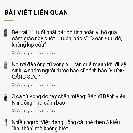
BÀI VIẾT LIÊN QUAN
Bé trai 11 tuổi phải cắt bỏ tinh hoàn vì bỏ qua
cảm giác này suốt 1 tuần, bác sĩ: “Xoắn 900 độ,
không kịp cứu”
Chức năng bình luận bị tắt
ở
Bé
Người đàn ông tử vong vì… rặn quá mạnh khi đi vệ
trai
11
sinh: 4 nhóm người được bác sĩ cảnh báo “ĐỪNG
tuổi
GẮNG SỨC!”
phải
Chức năng bình luận bị tắt
ở
cắt
Người
bỏ
3 ca tử vong do tay chân miệng: Bác sĩ Bệnh viện
đàn
tinh
ông
Nhi đồng 1 ra cảnh báo
hoàn
tử
vì
Chức năng bình luận bị tắt
ở
vong
bỏ
3
vì…
qua
Nhiều người Việt đang uống cà phê theo 3 kiểu
ca
rặn
cảm
tử
“hại thân” mà không biết
quá
giác