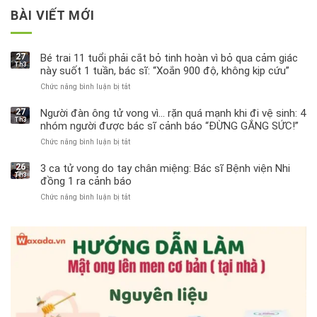
BÀI VIẾT MỚI
27
Bé trai 11 tuổi phải cắt bỏ tinh hoàn vì bỏ qua cảm giác
Th3
này suốt 1 tuần, bác sĩ: “Xoắn 900 độ, không kịp cứu”
Chức năng bình luận bị tắt
ở
Bé
trai
27
Người đàn ông tử vong vì… rặn quá mạnh khi đi vệ sinh: 4
Th3
11
nhóm người được bác sĩ cảnh báo “ĐỪNG GẮNG SỨC!”
tuổi
Chức năng bình luận bị tắt
ở
phải
Người
cắt
đàn
bỏ
26
3 ca tử vong do tay chân miệng: Bác sĩ Bệnh viện Nhi
Th3
ông
tinh
đồng 1 ra cảnh báo
tử
hoàn
Chức năng bình luận bị tắt
ở
vong
vì
3
vì…
bỏ
ca
rặn
qua
tử
quá
cảm
vong
mạnh
giác
do
khi
này
tay
đi
suốt
chân
vệ
1
miệng:
sinh:
tuần,
Bác
4
bác
sĩ
nhóm
sĩ: