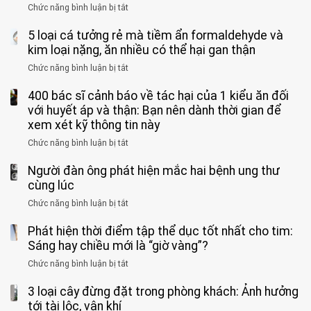
vong
mạnh
Chức năng bình luận bị tắt
ở
này
do
khi
Nhiều
suốt
tay
đi
5 loại cá tưởng rẻ mà tiềm ẩn formaldehyde và
người
1
chân
vệ
Việt
kim loại nặng, ăn nhiều có thể hại gan thận
tuần,
miệng:
sinh:
đang
bác
Bác
Chức năng bình luận bị tắt
ở
4
uống
sĩ:
sĩ
5
nhóm
cà
“Xoắn
Bệnh
400 bác sĩ cảnh báo về tác hại của 1 kiểu ăn đối
loại
người
phê
900
viện
cá
với huyết áp và thận: Bạn nên dành thời gian để
được
theo
độ,
Nhi
tưởng
xem xét kỹ thông tin này
bác
3
không
đồng
rẻ
sĩ
kiểu
kịp
Chức năng bình luận bị tắt
ở
1
mà
cảnh
“hại
cứu”
400
ra
tiềm
báo
thân”
Người đàn ông phát hiện mắc hai bệnh ung thư
bác
cảnh
ẩn
“ĐỪNG
mà
sĩ
cùng lúc
báo
formaldehyde
GẮNG
không
cảnh
và
Chức năng bình luận bị tắt
SỨC!”
ở
biết
báo
kim
Người
về
loại
Phát hiện thời điểm tập thể dục tốt nhất cho tim:
đàn
tác
nặng,
ông
Sáng hay chiều mới là “giờ vàng”?
hại
ăn
phát
của
Chức năng bình luận bị tắt
ở
nhiều
hiện
1
Phát
có
mắc
kiểu
3 loại cây đừng đặt trong phòng khách: Ảnh hưởng
hiện
thể
hai
ăn
thời
tới tài lộc, vận khí
hại
bệnh