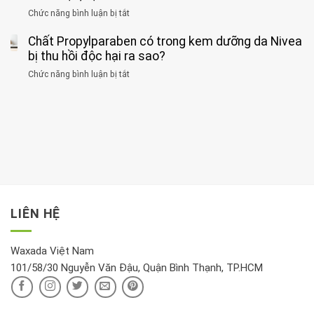
đối
điểm
gan
ung
Chức năng bình luận bị tắt
ở
với
tập
thận
thư
3
huyết
thể
cùng
Chất Propylparaben có trong kem dưỡng da Nivea
loại
áp
dục
lúc
cây
bị thu hồi độc hại ra sao?
và
tốt
đừng
thận:
nhất
Chức năng bình luận bị tắt
ở
đặt
Bạn
cho
Chất
trong
nên
tim:
Propylparaben
phòng
dành
Sáng
có
khách:
thời
hay
trong
Ảnh
gian
chiều
kem
hưởng
để
mới
dưỡng
tới
xem
là
da
tài
xét
“giờ
Nivea
lộc,
kỹ
vàng”?
bị
vận
thông
thu
LIÊN HỆ
khí
tin
hồi
này
độc
hại
Waxada Việt Nam
ra
101/58/30 Nguyễn Văn Đậu, Quận Bình Thạnh, TP.HCM
sao?