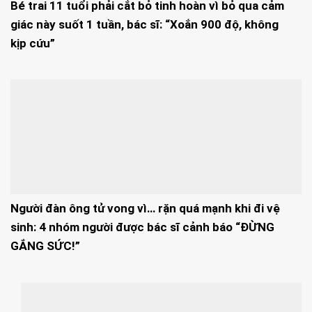
Bé trai 11 tuổi phải cắt bỏ tinh hoàn vì bỏ qua cảm
giác này suốt 1 tuần, bác sĩ: “Xoắn 900 độ, không
kịp cứu”
Người đàn ông tử vong vì… rặn quá mạnh khi đi vệ
sinh: 4 nhóm người được bác sĩ cảnh báo “ĐỪNG
GẮNG SỨC!”