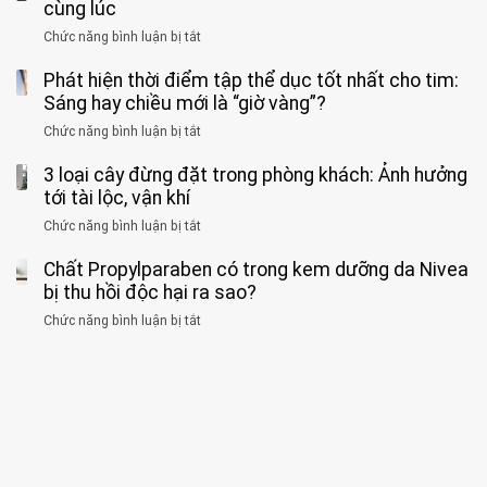
sĩ
cùng lúc
báo
formaldehyde
GẮNG
không
cảnh
và
Chức năng bình luận bị tắt
SỨC!”
ở
biết
báo
kim
Người
về
loại
Phát hiện thời điểm tập thể dục tốt nhất cho tim:
đàn
tác
nặng,
ông
Sáng hay chiều mới là “giờ vàng”?
hại
ăn
phát
của
Chức năng bình luận bị tắt
ở
nhiều
hiện
1
Phát
có
mắc
kiểu
3 loại cây đừng đặt trong phòng khách: Ảnh hưởng
hiện
thể
hai
ăn
thời
tới tài lộc, vận khí
hại
bệnh
đối
điểm
gan
ung
Chức năng bình luận bị tắt
ở
với
tập
thận
thư
3
huyết
thể
cùng
Chất Propylparaben có trong kem dưỡng da Nivea
loại
áp
dục
lúc
cây
bị thu hồi độc hại ra sao?
và
tốt
đừng
thận:
nhất
Chức năng bình luận bị tắt
ở
đặt
Bạn
cho
Chất
trong
nên
tim:
Propylparaben
phòng
dành
Sáng
có
khách:
thời
hay
trong
Ảnh
gian
chiều
kem
hưởng
để
mới
dưỡng
tới
xem
là
da
tài
xét
“giờ
Nivea