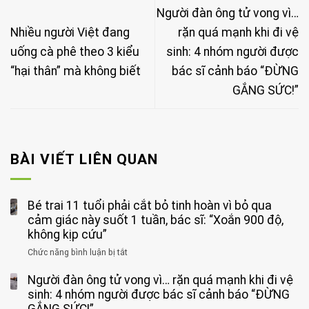
Người đàn ông tử vong vì…
Nhiều người Việt đang
rặn quá mạnh khi đi vệ
uống cà phê theo 3 kiểu
sinh: 4 nhóm người được
“hại thân” mà không biết
bác sĩ cảnh báo “ĐỪNG
GẮNG SỨC!”
BÀI VIẾT LIÊN QUAN
Bé trai 11 tuổi phải cắt bỏ tinh hoàn vì bỏ qua
cảm giác này suốt 1 tuần, bác sĩ: “Xoắn 900 độ,
không kịp cứu”
Chức năng bình luận bị tắt
ở
Bé
Người đàn ông tử vong vì… rặn quá mạnh khi đi vệ
trai
11
sinh: 4 nhóm người được bác sĩ cảnh báo “ĐỪNG
tuổi