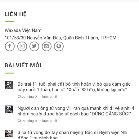
lộc,
kỹ
vàng”?
bị
vận
thông
thu
LIÊN HỆ
khí
tin
hồi
này
độc
hại
Waxada Việt Nam
ra
101/58/30 Nguyễn Văn Đậu, Quận Bình Thạnh, TP.HCM
sao?
BÀI VIẾT MỚI
27
Bé trai 11 tuổi phải cắt bỏ tinh hoàn vì bỏ qua cảm giác
Th3
này suốt 1 tuần, bác sĩ: “Xoắn 900 độ, không kịp cứu”
Chức năng bình luận bị tắt
ở
Bé
trai
27
Người đàn ông tử vong vì… rặn quá mạnh khi đi vệ sinh: 4
Th3
11
nhóm người được bác sĩ cảnh báo “ĐỪNG GẮNG SỨC!”
tuổi
Chức năng bình luận bị tắt
ở
phải
Người
cắt
đàn
bỏ
26
3 ca tử vong do tay chân miệng: Bác sĩ Bệnh viện Nhi
Th3
ông
tinh
đồng 1 ra cảnh báo