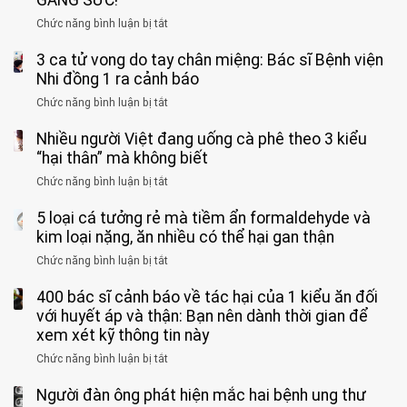
GẮNG SỨC!”
phải
Chức năng bình luận bị tắt
ở
cắt
Người
bỏ
3 ca tử vong do tay chân miệng: Bác sĩ Bệnh viện
đàn
tinh
ông
Nhi đồng 1 ra cảnh báo
hoàn
tử
vì
Chức năng bình luận bị tắt
ở
vong
bỏ
3
vì…
qua
Nhiều người Việt đang uống cà phê theo 3 kiểu
ca
rặn
cảm
tử
“hại thân” mà không biết
quá
giác
vong
mạnh
Chức năng bình luận bị tắt
ở
này
do
khi
Nhiều
suốt
tay
đi
5 loại cá tưởng rẻ mà tiềm ẩn formaldehyde và
người
1
chân
vệ
Việt
kim loại nặng, ăn nhiều có thể hại gan thận
tuần,
miệng:
sinh:
đang
bác
Bác
Chức năng bình luận bị tắt
ở
4
uống
sĩ:
sĩ
5
nhóm
cà
“Xoắn
Bệnh
400 bác sĩ cảnh báo về tác hại của 1 kiểu ăn đối
loại
người
phê
900
viện
cá
với huyết áp và thận: Bạn nên dành thời gian để
được
theo
độ,
Nhi
tưởng
xem xét kỹ thông tin này
bác
3
không
đồng
rẻ
sĩ
kiểu
kịp
Chức năng bình luận bị tắt
ở
1
mà
cảnh
“hại
cứu”
400
ra
tiềm
báo
thân”
Người đàn ông phát hiện mắc hai bệnh ung thư
bác
cảnh
ẩn
“ĐỪNG
mà