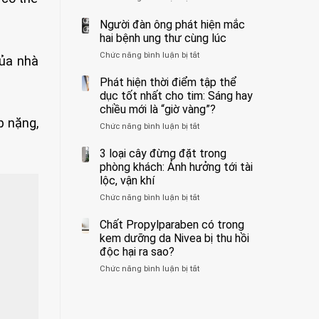
ẩn
400
không
formaldehyde
bác
Người đàn ông phát hiện mắc
biết
và
sĩ
hai bệnh ung thư cùng lúc
kim
cảnh
Chức năng bình luận bị tắt
ở
loại
báo
của nhà
Người
nặng,
về
đàn
Phát hiện thời điểm tập thể
ăn
tác
ông
dục tốt nhất cho tim: Sáng hay
nhiều
hại
phát
có
của
chiều mới là “giờ vàng”?
hiện
thể
1
p nặng,
Chức năng bình luận bị tắt
ở
mắc
hại
kiểu
Phát
hai
gan
ăn
hiện
3 loại cây đừng đặt trong
bệnh
thận
đối
thời
ung
phòng khách: Ảnh hưởng tới tài
với
điểm
thư
lộc, vận khí
huyết
tập
cùng
áp
Chức năng bình luận bị tắt
ở
thể
lúc
và
3
dục
thận:
loại
Chất Propylparaben có trong
tốt
Bạn
cây
nhất
kem dưỡng da Nivea bị thu hồi
nên
đừng
cho
độc hại ra sao?
dành
đặt
tim:
thời
Chức năng bình luận bị tắt
ở
trong
Sáng
gian
Chất
phòng
hay
để
Propylparaben
khách:
chiều
xem
có
Ảnh
mới
xét
trong
hưởng