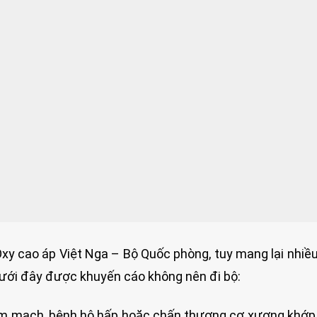
 cao áp Việt Nga – Bộ Quốc phòng, tuy mang lại nhiều 
ưới đây được khuyến cáo không nên đi bộ:
im mạch, bệnh hô hấp hoặc chấn thương cơ xương khớp