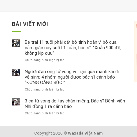
BÀI VIẾT MỚI
27
Bé trai 11 tuổi phải cắt bỏ tinh hoàn vì bỏ qua
Th3
cảm giác này suốt 1 tuần, bác sĩ: “Xoắn 900 độ,
không kịp cứu”
Chức năng bình luận bị tắt
ở
Bé
trai
27
Người đàn ông tử vong vì… rặn quá mạnh khi đi
Th3
11
vệ sinh: 4 nhóm người được bác sĩ cảnh báo
tuổi
“ĐỪNG GẮNG SỨC!”
phải
Chức năng bình luận bị tắt
cắt
ở
bỏ
Người
tinh
đàn
26
3 ca tử vong do tay chân miệng: Bác sĩ Bệnh viện
Th3
hoàn
ông
Nhi đồng 1 ra cảnh báo
vì
tử
Chức năng bình luận bị tắt
ở
bỏ
vong
3
qua
vì…
ca
cảm
rặn
tử
giác
quá
Copyright 2026 ©
Waxada Việt Nam
vong
này
mạnh