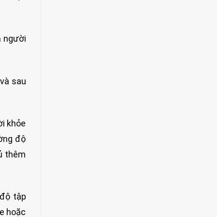
ả người
 và sau
ời khỏe
ường độ
rủ thêm
 độ tập
he hoặc