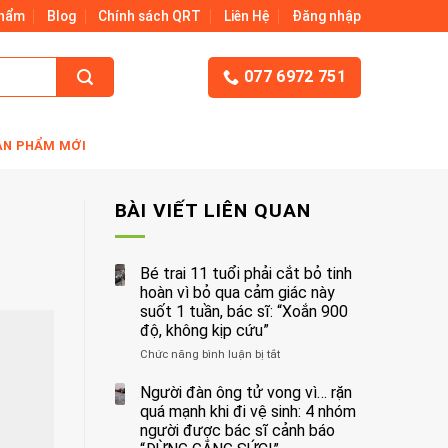
Phẩm
Blog
Chính sách QRT
Liên Hệ
Đăng nhập
077 6972 751
ẢN PHẨM MỚI
BÀI VIẾT LIÊN QUAN
Bé trai 11 tuổi phải cắt bỏ tinh
hoàn vì bỏ qua cảm giác này
suốt 1 tuần, bác sĩ: “Xoắn 900
độ, không kịp cứu”
Chức năng bình luận bị tắt
ở
Bé
trai
Người đàn ông tử vong vì… rặn
11
quá mạnh khi đi vệ sinh: 4 nhóm
tuổi
người được bác sĩ cảnh báo
phải