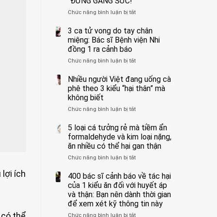
“ĐỪNG GẮNG SỨC!”
cắt
Chức năng bình luận bị tắt
bỏ
ở
tinh
Người
hoàn
đàn
3 ca tử vong do tay chân
vì
ông
miệng: Bác sĩ Bệnh viện Nhi
bỏ
tử
đồng 1 ra cảnh báo
qua
vong
Chức năng bình luận bị tắt
ở
cảm
vì…
3
giác
rặn
ca
Nhiều người Việt đang uống cà
này
quá
tử
suốt
mạnh
phê theo 3 kiểu “hại thân” mà
vong
1
khi
không biết
do
tuần,
đi
Chức năng bình luận bị tắt
ở
tay
bác
vệ
Nhiều
chân
sĩ:
sinh:
người
5 loại cá tưởng rẻ mà tiềm ẩn
miệng:
“Xoắn
4
Việt
Bác
formaldehyde và kim loại nặng,
900
nhóm
đang
sĩ
độ,
người
ăn nhiều có thể hại gan thận
uống
Bệnh
không
được
Chức năng bình luận bị tắt
ở
cà
viện
kịp
bác
5
phê
Nhi
cứu”
sĩ
lợi ích
loại
400 bác sĩ cảnh báo về tác hại
theo
đồng
cảnh
cá
3
của 1 kiểu ăn đối với huyết áp
1
báo
tưởng
kiểu
ra
và thận: Bạn nên dành thời gian
“ĐỪNG
rẻ
“hại
cảnh
GẮNG
để xem xét kỹ thông tin này
mà
thân”
báo
SỨC!”
 có thể
Chức năng bình luận bị tắt
tiềm
ở
mà