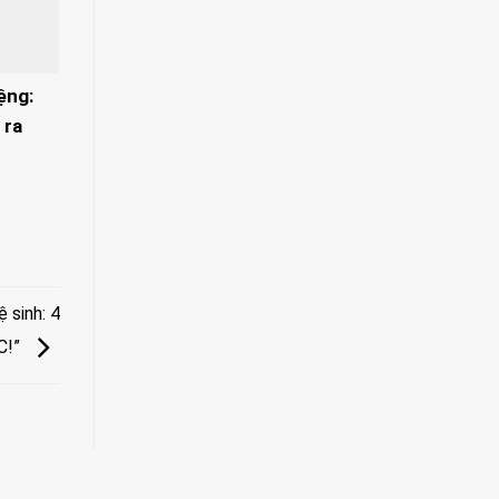
ệng:
 ra
 sinh: 4
C!”