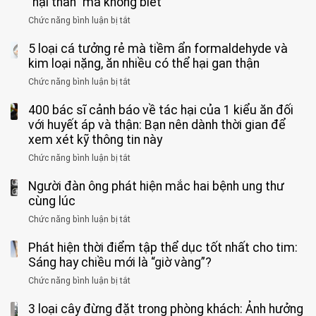
“hại thân” mà không biết
quá
giác
vong
mạnh
Chức năng bình luận bị tắt
ở
này
do
khi
Nhiều
suốt
tay
đi
5 loại cá tưởng rẻ mà tiềm ẩn formaldehyde và
người
1
chân
vệ
Việt
kim loại nặng, ăn nhiều có thể hại gan thận
tuần,
miệng:
sinh:
đang
bác
Bác
Chức năng bình luận bị tắt
ở
4
uống
sĩ:
sĩ
5
nhóm
cà
“Xoắn
Bệnh
400 bác sĩ cảnh báo về tác hại của 1 kiểu ăn đối
loại
người
phê
900
viện
cá
với huyết áp và thận: Bạn nên dành thời gian để
được
theo
độ,
Nhi
tưởng
xem xét kỹ thông tin này
bác
3
không
đồng
rẻ
sĩ
kiểu
kịp
Chức năng bình luận bị tắt
ở
1
mà
cảnh
“hại
cứu”
400
ra
tiềm
báo
thân”
Người đàn ông phát hiện mắc hai bệnh ung thư
bác
cảnh
ẩn
“ĐỪNG
mà
sĩ
cùng lúc
báo
formaldehyde
GẮNG
không
cảnh
và
Chức năng bình luận bị tắt
SỨC!”
ở
biết
báo
kim
Người
về
loại
Phát hiện thời điểm tập thể dục tốt nhất cho tim:
đàn
tác
nặng,
ông
Sáng hay chiều mới là “giờ vàng”?
hại
ăn
phát
của
Chức năng bình luận bị tắt
ở
nhiều
hiện
1
Phát
có
mắc
kiểu
3 loại cây đừng đặt trong phòng khách: Ảnh hưởng
hiện
thể
hai