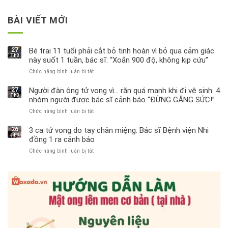
BÀI VIẾT MỚI
27
Bé trai 11 tuổi phải cắt bỏ tinh hoàn vì bỏ qua cảm giác
Th3
này suốt 1 tuần, bác sĩ: “Xoắn 900 độ, không kịp cứu”
Chức năng bình luận bị tắt
ở
Bé
trai
27
Người đàn ông tử vong vì… rặn quá mạnh khi đi vệ sinh: 4
Th3
11
nhóm người được bác sĩ cảnh báo “ĐỪNG GẮNG SỨC!”
tuổi
Chức năng bình luận bị tắt
ở
phải
Người
cắt
đàn
bỏ
26
3 ca tử vong do tay chân miệng: Bác sĩ Bệnh viện Nhi
Th3
ông
tinh
đồng 1 ra cảnh báo
tử
hoàn
Chức năng bình luận bị tắt
ở
vong
vì
3
vì…
bỏ
ca
rặn
qua
tử
quá
cảm
vong
mạnh
giác
do
khi
này
tay
đi
suốt
chân
vệ
1
miệng:
sinh:
tuần,
Bác
4
bác