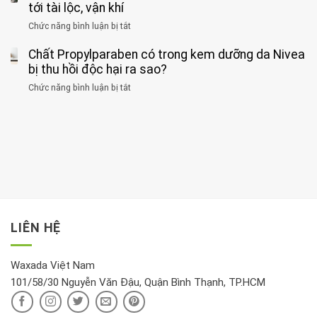
ăn
thời
tới tài lộc, vận khí
hại
bệnh
đối
điểm
gan
ung
Chức năng bình luận bị tắt
ở
với
tập
thận
thư
3
huyết
thể
cùng
Chất Propylparaben có trong kem dưỡng da Nivea
loại
áp
dục
lúc
cây
bị thu hồi độc hại ra sao?
và
tốt
đừng
thận:
nhất
Chức năng bình luận bị tắt
ở
đặt
Bạn
cho
Chất
trong
nên
tim:
Propylparaben
phòng
dành
Sáng
có
khách:
thời
hay
trong
Ảnh
gian
chiều
kem
hưởng
để
mới
dưỡng
tới
xem
là
da
tài
xét
“giờ
Nivea
lộc,
kỹ
vàng”?
bị
vận
thông
thu
LIÊN HỆ
khí
tin
hồi
này
độc
hại
Waxada Việt Nam
ra
101/58/30 Nguyễn Văn Đậu, Quận Bình Thạnh, TP.HCM
sao?