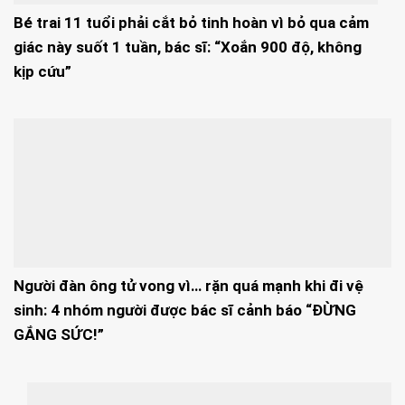
Bé trai 11 tuổi phải cắt bỏ tinh hoàn vì bỏ qua cảm
giác này suốt 1 tuần, bác sĩ: “Xoắn 900 độ, không
kịp cứu”
Người đàn ông tử vong vì… rặn quá mạnh khi đi vệ
sinh: 4 nhóm người được bác sĩ cảnh báo “ĐỪNG
GẮNG SỨC!”