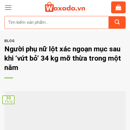
Skip
to
Tìm
content
kiếm:
BLOG
Người phụ nữ lột xác ngoạn mục sau
khi ‘vứt bỏ’ 34 kg mỡ thừa trong một
năm
30
Th12