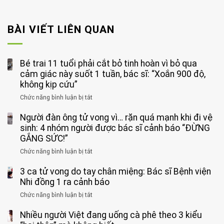
BÀI VIẾT LIÊN QUAN
Bé trai 11 tuổi phải cắt bỏ tinh hoàn vì bỏ qua
cảm giác này suốt 1 tuần, bác sĩ: “Xoắn 900 độ,
không kịp cứu”
Chức năng bình luận bị tắt
ở
Bé
Người đàn ông tử vong vì… rặn quá mạnh khi đi vệ
trai
11
sinh: 4 nhóm người được bác sĩ cảnh báo “ĐỪNG
tuổi
GẮNG SỨC!”
phải
Chức năng bình luận bị tắt
ở
cắt
Người
bỏ
3 ca tử vong do tay chân miệng: Bác sĩ Bệnh viện
đàn
tinh
ông
Nhi đồng 1 ra cảnh báo
hoàn
tử
vì
Chức năng bình luận bị tắt
ở
vong
bỏ
3
vì…
qua
Nhiều người Việt đang uống cà phê theo 3 kiểu
ca
rặn
cảm
tử