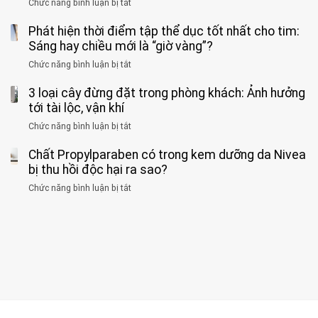
Chức năng bình luận bị tắt
SỨC!”
ở
biết
báo
kim
Người
về
loại
Phát hiện thời điểm tập thể dục tốt nhất cho tim:
đàn
tác
nặng,
ông
Sáng hay chiều mới là “giờ vàng”?
hại
ăn
phát
của
Chức năng bình luận bị tắt
ở
nhiều
hiện
1
Phát
có
mắc
kiểu
3 loại cây đừng đặt trong phòng khách: Ảnh hưởng
hiện
thể
hai
ăn
thời
tới tài lộc, vận khí
hại
bệnh
đối
điểm
gan
ung
Chức năng bình luận bị tắt
ở
với
tập
thận
thư
3
huyết
thể
cùng
Chất Propylparaben có trong kem dưỡng da Nivea
loại
áp
dục
lúc
cây
bị thu hồi độc hại ra sao?
và
tốt
đừng
thận:
nhất
Chức năng bình luận bị tắt
ở
đặt
Bạn
cho
Chất
trong
nên
tim:
Propylparaben
phòng
dành
Sáng
có
khách:
thời
hay
trong
Ảnh
gian
chiều
kem
hưởng
để
mới
dưỡng
tới
xem
là
da
tài
xét
“giờ
Nivea
lộc,
kỹ
vàng”?
bị
vận