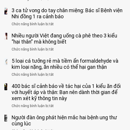
cắt
Người
bỏ
3 ca tử vong do tay chân miệng: Bác sĩ Bệnh viện
đàn
tinh
ông
Nhi đồng 1 ra cảnh báo
hoàn
tử
vì
Chức năng bình luận bị tắt
ở
vong
bỏ
3
vì…
qua
Nhiều người Việt đang uống cà phê theo 3 kiểu
ca
rặn
cảm
tử
“hại thân” mà không biết
quá
giác
vong
mạnh
Chức năng bình luận bị tắt
ở
này
do
khi
Nhiều
suốt
tay
đi
5 loại cá tưởng rẻ mà tiềm ẩn formaldehyde và
người
1
chân
vệ
Việt
kim loại nặng, ăn nhiều có thể hại gan thận
tuần,
miệng:
sinh:
đang
bác
Bác
Chức năng bình luận bị tắt
ở
4
uống
sĩ:
sĩ
5
nhóm
cà
“Xoắn
Bệnh
400 bác sĩ cảnh báo về tác hại của 1 kiểu ăn đối
loại
người
phê
900
viện
cá
với huyết áp và thận: Bạn nên dành thời gian để
được
theo
độ,
Nhi
tưởng
xem xét kỹ thông tin này
bác
3
không
đồng
rẻ
sĩ
kiểu
kịp
Chức năng bình luận bị tắt
ở
1
mà
cảnh
“hại
cứu”
400
ra
tiềm
báo
thân”
Người đàn ông phát hiện mắc hai bệnh ung thư
bác
cảnh
ẩn
“ĐỪNG
mà
sĩ
cùng lúc
báo
formaldehyde
GẮNG
không
cảnh
và