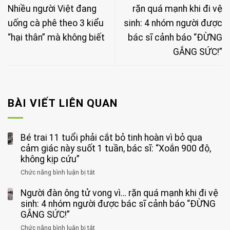
Nhiều người Việt đang
rặn quá mạnh khi đi vệ
uống cà phê theo 3 kiểu
sinh: 4 nhóm người được
“hại thân” mà không biết
bác sĩ cảnh báo “ĐỪNG
GẮNG SỨC!”
BÀI VIẾT LIÊN QUAN
Bé trai 11 tuổi phải cắt bỏ tinh hoàn vì bỏ qua
cảm giác này suốt 1 tuần, bác sĩ: “Xoắn 900 độ,
không kịp cứu”
Chức năng bình luận bị tắt
ở
Bé
Người đàn ông tử vong vì… rặn quá mạnh khi đi vệ
trai
11
sinh: 4 nhóm người được bác sĩ cảnh báo “ĐỪNG
tuổi
GẮNG SỨC!”
phải
Chức năng bình luận bị tắt
ở