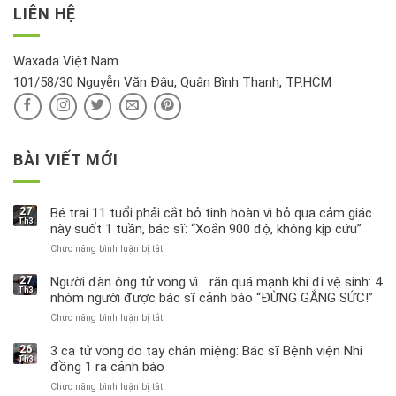
thông
thu
LIÊN HỆ
khí
tin
hồi
này
độc
hại
Waxada Việt Nam
ra
101/58/30 Nguyễn Văn Đậu, Quận Bình Thạnh, TP.HCM
sao?
BÀI VIẾT MỚI
27
Bé trai 11 tuổi phải cắt bỏ tinh hoàn vì bỏ qua cảm giác
Th3
này suốt 1 tuần, bác sĩ: “Xoắn 900 độ, không kịp cứu”
Chức năng bình luận bị tắt
ở
Bé
trai
27
Người đàn ông tử vong vì… rặn quá mạnh khi đi vệ sinh: 4
Th3
11
nhóm người được bác sĩ cảnh báo “ĐỪNG GẮNG SỨC!”
tuổi
Chức năng bình luận bị tắt
ở
phải
Người
cắt
đàn
bỏ
26
3 ca tử vong do tay chân miệng: Bác sĩ Bệnh viện Nhi
Th3
ông
tinh
đồng 1 ra cảnh báo
tử
hoàn
Chức năng bình luận bị tắt
ở
vong
vì