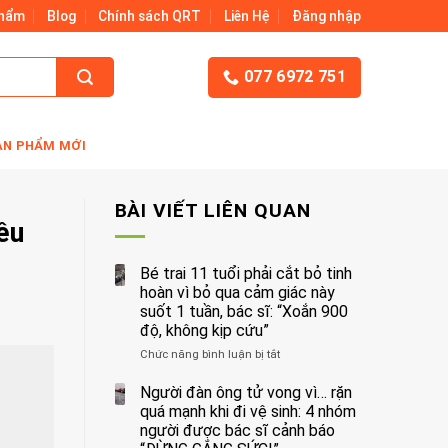
Phẩm
Blog
Chính sách QRT
Liên Hệ
Đăng nhập
077 6972 751
ẢN PHẨM MỚI
BÀI VIẾT LIÊN QUAN
ều
Bé trai 11 tuổi phải cắt bỏ tinh
hoàn vì bỏ qua cảm giác này
suốt 1 tuần, bác sĩ: “Xoắn 900
độ, không kịp cứu”
Chức năng bình luận bị tắt
ở
Bé
trai
Người đàn ông tử vong vì… rặn
11
quá mạnh khi đi vệ sinh: 4 nhóm
tuổi
người được bác sĩ cảnh báo
phải