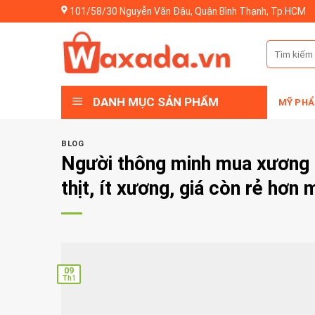
Skip
101/58/30 Nguyễn Văn Đậu, Quận Bình Thạnh, Tp.HCM
to
content
Tìm
kiếm:
DANH MỤC SẢN PHẨM
MỸ PHẨ
BLOG
Người thông minh mua xương h
thịt, ít xương, giá còn rẻ hơn
09
Th1