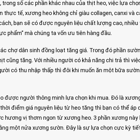
 trong số các phần khác nhau của thịt heo, việc lựa chọ
 thực tế, xương heo không chỉ giàu collagen, canxi và 
ách, bạn sẽ có được nguyên liệu chất lượng cao, nhiều th
cực phẩm” mà chúng ta vốn ưu tiên hàng đầu.
các chợ dân sinh đồng loạt tăng giá. Trong đó phần sườ
ịt cũng tăng. Với nhiều người có khả năng chi trả thì việ
ười có thu nhập thấp thì đôi khi muốn ăn một bữa sườn
eo được người thông minh lựa chọn khi mua. Đó là xươn
hời điểm giá nguyên liệu từ heo tăng thì bạn có thể áp
ợc hương vị thơm ngon từ xương heo. 3 phần xương này
 bằng một nửa xương sườn. Đây là sự lựa chọn cực kỳ tiế