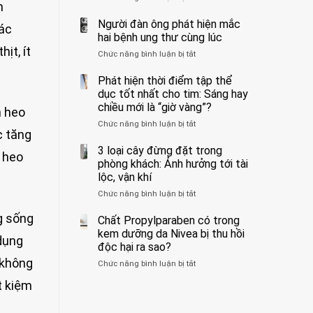
n
ẩn
400
không
formaldehyde
bác
Người đàn ông phát hiện mắc
biết
các
và
sĩ
hai bệnh ung thư cùng lúc
kim
cảnh
ịt, ít
Chức năng bình luận bị tắt
ở
loại
báo
Người
nặng,
về
đàn
Phát hiện thời điểm tập thể
ăn
tác
ông
dục tốt nhất cho tim: Sáng hay
nhiều
hại
phát
có
của
chiều mới là “giờ vàng”?
n heo
hiện
thể
1
Chức năng bình luận bị tắt
ở
mắc
hại
kiểu
c tăng
Phát
hai
gan
ăn
hiện
3 loại cây đừng đặt trong
bệnh
thận
đối
 heo
thời
ung
phòng khách: Ảnh hưởng tới tài
với
điểm
thư
lộc, vận khí
huyết
tập
cùng
áp
Chức năng bình luận bị tắt
ở
thể
lúc
và
3
dục
thận:
g sống
loại
Chất Propylparaben có trong
tốt
Bạn
cây
nhất
kem dưỡng da Nivea bị thu hồi
nên
 dụng
đừng
cho
độc hại ra sao?
dành
đặt
tim:
thời
 không
Chức năng bình luận bị tắt
ở
trong
Sáng
gian
Chất
phòng
hay
để
t kiệm
Propylparaben
khách:
chiều
xem
có
Ảnh
mới
xét
trong
hưởng