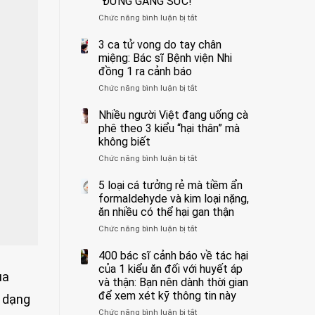
“ĐỪNG GẮNG SỨC!”
cắt
Chức năng bình luận bị tắt
bỏ
ở
tinh
Người
hoàn
đàn
3 ca tử vong do tay chân
vì
ông
miệng: Bác sĩ Bệnh viện Nhi
bỏ
tử
đồng 1 ra cảnh báo
qua
vong
Chức năng bình luận bị tắt
ở
cảm
vì…
3
giác
rặn
ca
Nhiều người Việt đang uống cà
này
quá
tử
suốt
mạnh
phê theo 3 kiểu “hại thân” mà
vong
1
khi
không biết
do
tuần,
đi
Chức năng bình luận bị tắt
ở
tay
bác
vệ
Nhiều
chân
sĩ:
sinh:
người
5 loại cá tưởng rẻ mà tiềm ẩn
miệng:
“Xoắn
4
Việt
Bác
formaldehyde và kim loại nặng,
900
nhóm
đang
sĩ
độ,
người
ăn nhiều có thể hại gan thận
uống
Bệnh
không
được
Chức năng bình luận bị tắt
ở
cà
viện
kịp
bác
5
phê
Nhi
cứu”
sĩ
loại
400 bác sĩ cảnh báo về tác hại
theo
đồng
cảnh
cá
3
của 1 kiểu ăn đối với huyết áp
1
báo
ủa
tưởng
kiểu
ra
và thận: Bạn nên dành thời gian
“ĐỪNG
rẻ
“hại
cảnh
GẮNG
để xem xét kỹ thông tin này
a dạng
mà
thân”
báo
SỨC!”
Chức năng bình luận bị tắt
tiềm
ở
mà