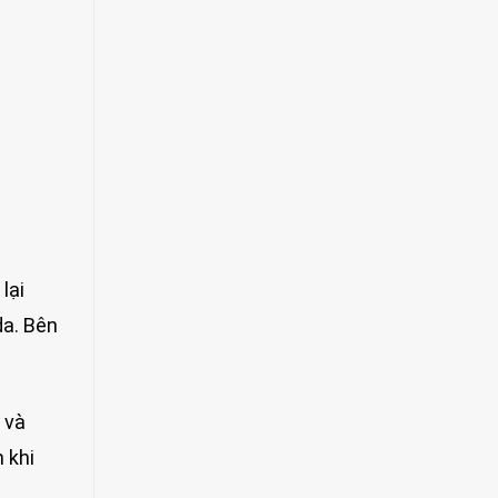
lại
da. Bên
 và
 khi