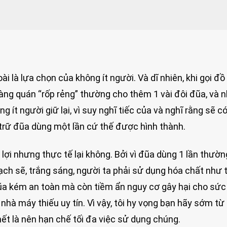
i là lựa chọn của không ít người. Và dĩ nhiên, khi gọi đồ 
hàng quán “rốp rẻng” thường cho thêm 1 vài đôi đũa, và 
g ít người giữ lại, vì suy nghĩ tiếc của và nghĩ rằng sẽ có
 trữ đũa dùng một lần cứ thế được hình thành.
 lợi nhưng thực tế lại không. Bởi vì đũa dùng 1 lần thườn
ch sẽ, trắng sáng, người ta phải sử dụng hóa chất như 
đũa kém an toàn mà còn tiềm ẩn nguy cơ gây hại cho sức
nhà máy thiếu uy tín. Vì vậy, tôi hy vọng bạn hãy sớm từ
 hết là nên hạn chế tối đa việc sử dụng chúng.