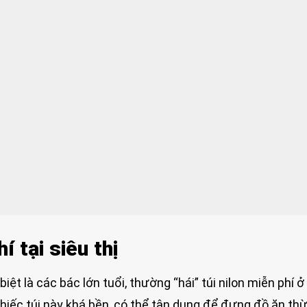
í tại siêu thị
ệt là các bác lớn tuổi, thường “hái” túi nilon miễn phí ở
hiếc túi này khá bền, có thể tận dụng để đựng đồ ăn thừ