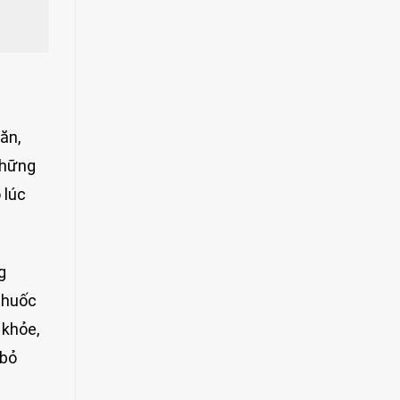
ăn,
những
 lúc
g
thuốc
 khỏe,
 bỏ