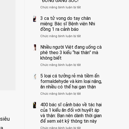
“ĐỪNG GẮNG SỨC!”
cắt
Chức năng bình luận bị tắt
bỏ
ở
tinh
Người
hoàn
đàn
3 ca tử vong do tay chân
vì
ông
miệng: Bác sĩ Bệnh viện Nhi
bỏ
tử
đồng 1 ra cảnh báo
qua
vong
Chức năng bình luận bị tắt
ở
cảm
vì…
3
giác
rặn
ca
Nhiều người Việt đang uống cà
này
quá
tử
suốt
mạnh
phê theo 3 kiểu “hại thân” mà
vong
1
khi
không biết
do
tuần,
đi
Chức năng bình luận bị tắt
ở
tay
bác
vệ
Nhiều
chân
sĩ:
sinh:
người
5 loại cá tưởng rẻ mà tiềm ẩn
miệng:
“Xoắn
4
Việt
Bác
formaldehyde và kim loại nặng,
900
nhóm
đang
sĩ
độ,
người
ăn nhiều có thể hại gan thận
uống
Bệnh
không
được
Chức năng bình luận bị tắt
ở
cà
viện
kịp
bác
5
phê
Nhi
cứu”
sĩ
loại
400 bác sĩ cảnh báo về tác hại
theo
đồng
cảnh
cá
3
của 1 kiểu ăn đối với huyết áp
1
báo
tưởng
kiểu
ra
và thận: Bạn nên dành thời gian
“ĐỪNG
 siêu
rẻ
“hại
cảnh
GẮNG
để xem xét kỹ thông tin này
mà
thân”
báo
SỨC!”
a,
Chức năng bình luận bị tắt
tiềm
ở
mà