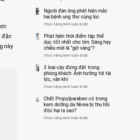
ẩn
400
không
formaldehyde
bác
Người đàn ông phát hiện mắc
biết
và
sĩ
hai bệnh ung thư cùng lúc
kim
cảnh
Chức năng bình luận bị tắt
ở
ược
loại
báo
Người
nặng,
về
đàn
, đặc
Phát hiện thời điểm tập thể
ăn
tác
ông
dục tốt nhất cho tim: Sáng hay
nhiều
hại
ng này
phát
có
của
chiều mới là “giờ vàng”?
hiện
thể
1
Chức năng bình luận bị tắt
ở
mắc
hại
kiểu
Phát
hai
gan
ăn
hiện
3 loại cây đừng đặt trong
bệnh
thận
đối
thời
ung
phòng khách: Ảnh hưởng tới tài
với
điểm
thư
lộc, vận khí
huyết
tập
cùng
áp
Chức năng bình luận bị tắt
ở
thể
lúc
và
3
dục
thận:
loại
Chất Propylparaben có trong
tốt
Bạn
cây
nhất
kem dưỡng da Nivea bị thu hồi
nên
đừng
cho
độc hại ra sao?
dành
đặt
tim:
thời
Chức năng bình luận bị tắt
ở
trong
Sáng
gian
Chất
phòng
hay
để
Propylparaben
khách:
chiều
xem
có
Ảnh
mới
xét
trong
hưởng