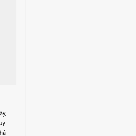
ày,
Tuy
khả