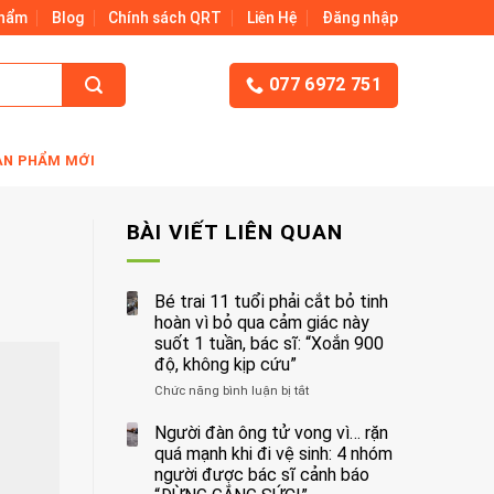
Phẩm
Blog
Chính sách QRT
Liên Hệ
Đăng nhập
077 6972 751
ẢN PHẨM MỚI
BÀI VIẾT LIÊN QUAN
Bé trai 11 tuổi phải cắt bỏ tinh
hoàn vì bỏ qua cảm giác này
suốt 1 tuần, bác sĩ: “Xoắn 900
độ, không kịp cứu”
Chức năng bình luận bị tắt
ở
Bé
trai
Người đàn ông tử vong vì… rặn
11
quá mạnh khi đi vệ sinh: 4 nhóm
tuổi
người được bác sĩ cảnh báo
phải