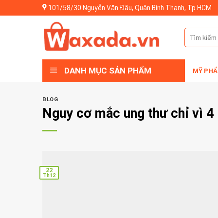
Skip
101/58/30 Nguyễn Văn Đậu, Quận Bình Thạnh, Tp.HCM
to
content
Tìm
kiếm:
DANH MỤC SẢN PHẨM
MỸ PHẨ
BLOG
Nguy cơ mắc ung thư chỉ vì 4 
22
Th12