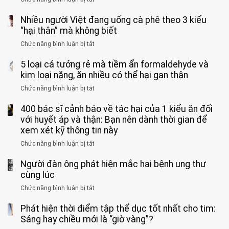
vong
bỏ
3
vì…
qua
Nhiều người Việt đang uống cà phê theo 3 kiểu
ca
rặn
cảm
tử
“hại thân” mà không biết
quá
giác
vong
mạnh
Chức năng bình luận bị tắt
ở
này
do
khi
Nhiều
suốt
tay
đi
5 loại cá tưởng rẻ mà tiềm ẩn formaldehyde và
người
1
chân
vệ
Việt
kim loại nặng, ăn nhiều có thể hại gan thận
tuần,
miệng:
sinh:
đang
bác
Bác
Chức năng bình luận bị tắt
ở
4
uống
sĩ:
sĩ
5
nhóm
cà
“Xoắn
Bệnh
400 bác sĩ cảnh báo về tác hại của 1 kiểu ăn đối
loại
người
phê
900
viện
cá
với huyết áp và thận: Bạn nên dành thời gian để
được
theo
độ,
Nhi
tưởng
xem xét kỹ thông tin này
bác
3
không
đồng
rẻ
sĩ
kiểu
kịp
Chức năng bình luận bị tắt
ở
1
mà
cảnh
“hại
cứu”
400
ra
tiềm
báo
thân”
Người đàn ông phát hiện mắc hai bệnh ung thư
bác
cảnh
ẩn
“ĐỪNG
mà
sĩ
cùng lúc
báo
formaldehyde
GẮNG
không
cảnh
và
Chức năng bình luận bị tắt
SỨC!”
ở
biết
báo
kim
Người
về
loại
Phát hiện thời điểm tập thể dục tốt nhất cho tim:
đàn
tác
nặng,
ông
Sáng hay chiều mới là “giờ vàng”?
hại
ăn
phát