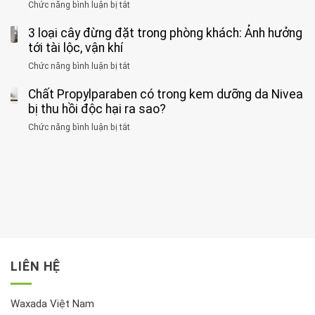
của
Chức năng bình luận bị tắt
ở
nhiều
hiện
1
Phát
có
mắc
kiểu
3 loại cây đừng đặt trong phòng khách: Ảnh hưởng
hiện
thể
hai
ăn
thời
tới tài lộc, vận khí
hại
bệnh
đối
điểm
gan
ung
Chức năng bình luận bị tắt
ở
với
tập
thận
thư
3
huyết
thể
cùng
Chất Propylparaben có trong kem dưỡng da Nivea
loại
áp
dục
lúc
cây
bị thu hồi độc hại ra sao?
và
tốt
đừng
thận:
nhất
Chức năng bình luận bị tắt
ở
đặt
Bạn
cho
Chất
trong
nên
tim:
Propylparaben
phòng
dành
Sáng
có
khách:
thời
hay
trong
Ảnh
gian
chiều
kem
hưởng
để
mới
dưỡng
tới
xem
là
da
tài
xét
“giờ
Nivea
lộc,
kỹ
vàng”?
bị
vận
thông
thu
LIÊN HỆ
khí
tin
hồi
này
độc
hại
Waxada Việt Nam
ra