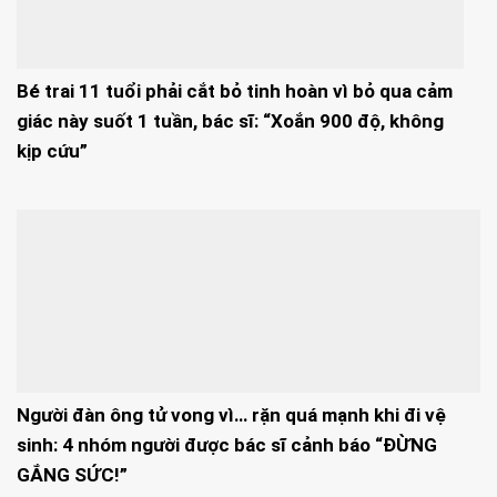
Bé trai 11 tuổi phải cắt bỏ tinh hoàn vì bỏ qua cảm
giác này suốt 1 tuần, bác sĩ: “Xoắn 900 độ, không
kịp cứu”
Người đàn ông tử vong vì… rặn quá mạnh khi đi vệ
sinh: 4 nhóm người được bác sĩ cảnh báo “ĐỪNG
GẮNG SỨC!”