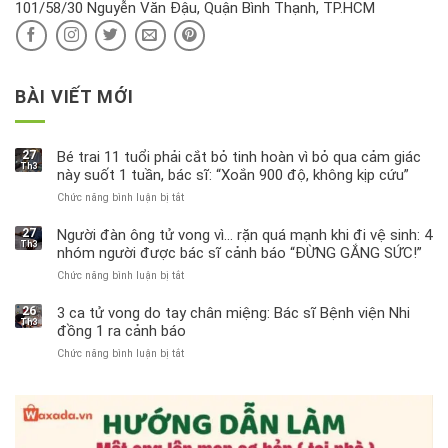
101/58/30 Nguyễn Văn Đậu, Quận Bình Thạnh, TP.HCM
sao?
BÀI VIẾT MỚI
27
Bé trai 11 tuổi phải cắt bỏ tinh hoàn vì bỏ qua cảm giác
Th3
này suốt 1 tuần, bác sĩ: “Xoắn 900 độ, không kịp cứu”
Chức năng bình luận bị tắt
ở
Bé
trai
27
Người đàn ông tử vong vì… rặn quá mạnh khi đi vệ sinh: 4
Th3
11
nhóm người được bác sĩ cảnh báo “ĐỪNG GẮNG SỨC!”
tuổi
Chức năng bình luận bị tắt
ở
phải
Người
cắt
đàn
bỏ
26
3 ca tử vong do tay chân miệng: Bác sĩ Bệnh viện Nhi
Th3
ông
tinh
đồng 1 ra cảnh báo
tử
hoàn
Chức năng bình luận bị tắt
ở
vong
vì
3
vì…
bỏ
ca
rặn
qua
tử
quá
cảm
vong
mạnh
giác
do
khi
này