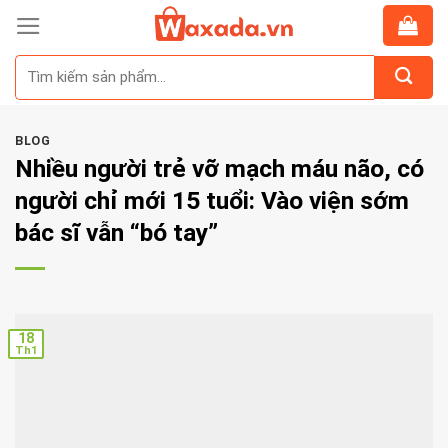
Skip
to
Tìm
content
kiếm:
BLOG
Nhiều người trẻ vỡ mạch máu não, có
người chỉ mới 15 tuổi: Vào viện sớm
bác sĩ vẫn “bó tay”
18
Th1