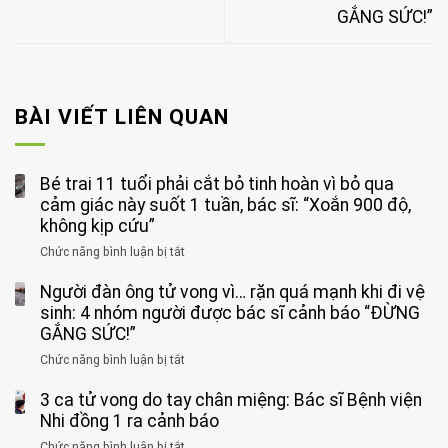
GẮNG SỨC!”
BÀI VIẾT LIÊN QUAN
Bé trai 11 tuổi phải cắt bỏ tinh hoàn vì bỏ qua
cảm giác này suốt 1 tuần, bác sĩ: “Xoắn 900 độ,
không kịp cứu”
Chức năng bình luận bị tắt
ở
Bé
Người đàn ông tử vong vì… rặn quá mạnh khi đi vệ
trai
11
sinh: 4 nhóm người được bác sĩ cảnh báo “ĐỪNG
tuổi
GẮNG SỨC!”
phải
Chức năng bình luận bị tắt
ở
cắt
Người
bỏ
3 ca tử vong do tay chân miệng: Bác sĩ Bệnh viện
đàn
tinh
ông
Nhi đồng 1 ra cảnh báo
hoàn
tử
vì
Chức năng bình luận bị tắt
ở