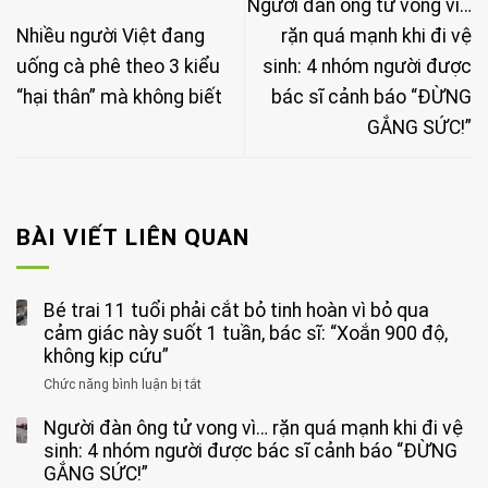
Người đàn ông tử vong vì…
Nhiều người Việt đang
rặn quá mạnh khi đi vệ
uống cà phê theo 3 kiểu
sinh: 4 nhóm người được
“hại thân” mà không biết
bác sĩ cảnh báo “ĐỪNG
GẮNG SỨC!”
BÀI VIẾT LIÊN QUAN
Bé trai 11 tuổi phải cắt bỏ tinh hoàn vì bỏ qua
cảm giác này suốt 1 tuần, bác sĩ: “Xoắn 900 độ,
không kịp cứu”
Chức năng bình luận bị tắt
ở
Bé
Người đàn ông tử vong vì… rặn quá mạnh khi đi vệ
trai
11
sinh: 4 nhóm người được bác sĩ cảnh báo “ĐỪNG
tuổi
GẮNG SỨC!”
phải