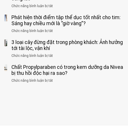
GẮNG
không
cảnh
và
Chức năng bình luận bị tắt
SỨC!”
ở
biết
báo
kim
Người
về
loại
Phát hiện thời điểm tập thể dục tốt nhất cho tim:
đàn
tác
nặng,
ông
Sáng hay chiều mới là “giờ vàng”?
hại
ăn
phát
của
Chức năng bình luận bị tắt
ở
nhiều
hiện
1
Phát
có
mắc
kiểu
3 loại cây đừng đặt trong phòng khách: Ảnh hưởng
hiện
thể
hai
ăn
thời
tới tài lộc, vận khí
hại
bệnh
đối
điểm
gan
ung
Chức năng bình luận bị tắt
ở
với
tập
thận
thư
3
huyết
thể
cùng
Chất Propylparaben có trong kem dưỡng da Nivea
loại
áp
dục
lúc
cây
bị thu hồi độc hại ra sao?
và
tốt
đừng
thận:
nhất
Chức năng bình luận bị tắt
ở
đặt
Bạn
cho
Chất
trong
nên
tim:
Propylparaben
phòng
dành
Sáng
có
khách:
thời
hay
trong
Ảnh
gian
chiều
kem
hưởng
để
mới
dưỡng
tới
xem
là
da
tài
xét
“giờ
Nivea
lộc,
kỹ