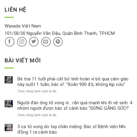
vàng”?
bị
vận
thông
thu
LIÊN HỆ
khí
tin
hồi
này
độc
hại
Waxada Việt Nam
ra
101/58/30 Nguyễn Văn Đậu, Quận Bình Thạnh, TP.HCM
sao?
BÀI VIẾT MỚI
27
Bé trai 11 tuổi phải cắt bỏ tinh hoàn vì bỏ qua cảm giác
Th3
này suốt 1 tuần, bác sĩ: “Xoắn 900 độ, không kịp cứu”
Chức năng bình luận bị tắt
ở
Bé
trai
27
Người đàn ông tử vong vì… rặn quá mạnh khi đi vệ sinh: 4
Th3
11
nhóm người được bác sĩ cảnh báo “ĐỪNG GẮNG SỨC!”
tuổi
Chức năng bình luận bị tắt
ở
phải
Người
cắt
đàn
bỏ
26
3 ca tử vong do tay chân miệng: Bác sĩ Bệnh viện Nhi
Th3
ông
tinh
đồng 1 ra cảnh báo
tử
hoàn