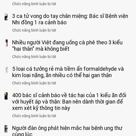
Chức năng bình luận bị tắt
ở
cắt
Người
bỏ
3 ca tử vong do tay chân miệng: Bác sĩ Bệnh viện
đàn
tinh
ông
Nhi đồng 1 ra cảnh báo
hoàn
tử
vì
Chức năng bình luận bị tắt
ở
vong
bỏ
3
vì…
qua
Nhiều người Việt đang uống cà phê theo 3 kiểu
ca
rặn
cảm
tử
“hại thân” mà không biết
quá
giác
vong
mạnh
Chức năng bình luận bị tắt
ở
này
do
khi
Nhiều
suốt
tay
đi
5 loại cá tưởng rẻ mà tiềm ẩn formaldehyde và
người
1
chân
vệ
Việt
kim loại nặng, ăn nhiều có thể hại gan thận
tuần,
miệng:
sinh:
đang
bác
Bác
Chức năng bình luận bị tắt
ở
4
uống
sĩ:
sĩ
5
nhóm
cà
“Xoắn
Bệnh
400 bác sĩ cảnh báo về tác hại của 1 kiểu ăn đối
loại
người
phê
900
viện
cá
với huyết áp và thận: Bạn nên dành thời gian để
được
theo
độ,
Nhi
tưởng
xem xét kỹ thông tin này
bác
3
không
đồng
rẻ
sĩ
kiểu
kịp
Chức năng bình luận bị tắt
ở
1
mà
cảnh
“hại
cứu”
400
ra
tiềm
báo
thân”
Người đàn ông phát hiện mắc hai bệnh ung thư
bác
cảnh
ẩn
“ĐỪNG
mà
sĩ
cùng lúc
báo
formaldehyde