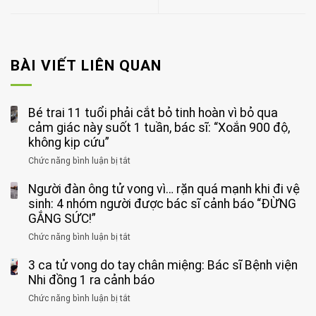
BÀI VIẾT LIÊN QUAN
Bé trai 11 tuổi phải cắt bỏ tinh hoàn vì bỏ qua
cảm giác này suốt 1 tuần, bác sĩ: “Xoắn 900 độ,
không kịp cứu”
Chức năng bình luận bị tắt
ở
Bé
Người đàn ông tử vong vì… rặn quá mạnh khi đi vệ
trai
11
sinh: 4 nhóm người được bác sĩ cảnh báo “ĐỪNG
tuổi
GẮNG SỨC!”
phải
Chức năng bình luận bị tắt
ở
cắt
Người
bỏ
3 ca tử vong do tay chân miệng: Bác sĩ Bệnh viện
đàn
tinh
ông
Nhi đồng 1 ra cảnh báo
hoàn
tử
vì
Chức năng bình luận bị tắt
ở
vong
bỏ
3