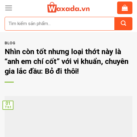
Skip
to
Tìm
content
kiếm:
BLOG
Nhìn còn tốt nhưng loại thớt này là
“anh em chí cốt” với vi khuẩn, chuyên
gia lắc đầu: Bỏ đi thôi!
01
Th1