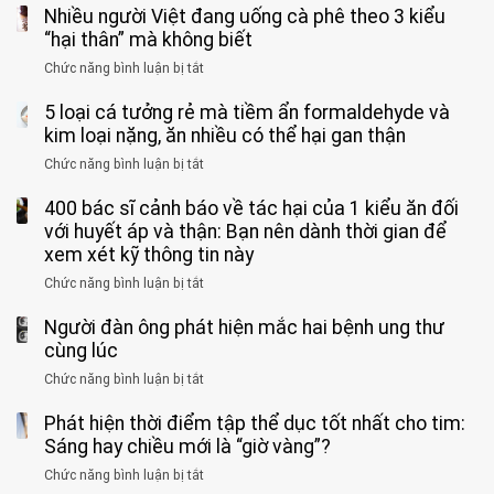
vì…
qua
Nhiều người Việt đang uống cà phê theo 3 kiểu
ca
rặn
cảm
tử
“hại thân” mà không biết
quá
giác
vong
mạnh
Chức năng bình luận bị tắt
ở
này
do
khi
Nhiều
suốt
tay
đi
5 loại cá tưởng rẻ mà tiềm ẩn formaldehyde và
người
1
chân
vệ
Việt
kim loại nặng, ăn nhiều có thể hại gan thận
tuần,
miệng:
sinh:
đang
bác
Bác
Chức năng bình luận bị tắt
ở
4
uống
sĩ:
sĩ
5
nhóm
cà
“Xoắn
Bệnh
400 bác sĩ cảnh báo về tác hại của 1 kiểu ăn đối
loại
người
phê
900
viện
cá
với huyết áp và thận: Bạn nên dành thời gian để
được
theo
độ,
Nhi
tưởng
xem xét kỹ thông tin này
bác
3
không
đồng
rẻ
sĩ
kiểu
kịp
Chức năng bình luận bị tắt
ở
1
mà
cảnh
“hại
cứu”
400
ra
tiềm
báo
thân”
Người đàn ông phát hiện mắc hai bệnh ung thư
bác
cảnh
ẩn
“ĐỪNG
mà
sĩ
cùng lúc
báo
formaldehyde
GẮNG
không
cảnh
và
Chức năng bình luận bị tắt
SỨC!”
ở
biết
báo
kim
Người
về
loại
Phát hiện thời điểm tập thể dục tốt nhất cho tim:
đàn
tác
nặng,
ông
Sáng hay chiều mới là “giờ vàng”?
hại
ăn
phát
của
Chức năng bình luận bị tắt
ở
nhiều
hiện
1