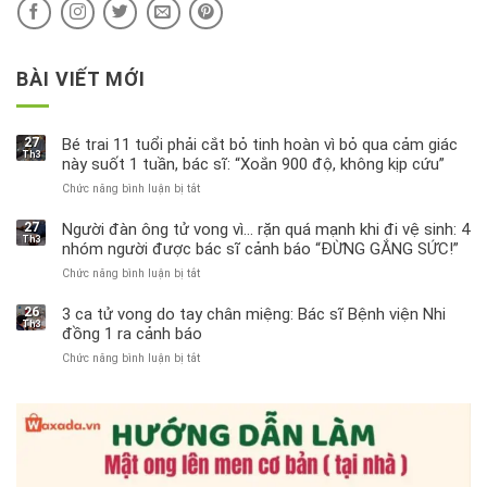
BÀI VIẾT MỚI
27
Bé trai 11 tuổi phải cắt bỏ tinh hoàn vì bỏ qua cảm giác
Th3
này suốt 1 tuần, bác sĩ: “Xoắn 900 độ, không kịp cứu”
Chức năng bình luận bị tắt
ở
Bé
trai
27
Người đàn ông tử vong vì… rặn quá mạnh khi đi vệ sinh: 4
Th3
11
nhóm người được bác sĩ cảnh báo “ĐỪNG GẮNG SỨC!”
tuổi
Chức năng bình luận bị tắt
ở
phải
Người
cắt
đàn
bỏ
26
3 ca tử vong do tay chân miệng: Bác sĩ Bệnh viện Nhi
Th3
ông
tinh
đồng 1 ra cảnh báo
tử
hoàn
Chức năng bình luận bị tắt
ở
vong
vì
3
vì…
bỏ
ca
rặn
qua
tử
quá
cảm
vong
mạnh
giác
do
khi
này
tay
đi
suốt
chân
vệ
1