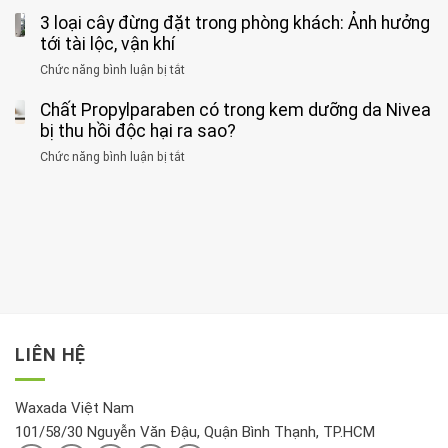
Phát
có
mắc
kiểu
3 loại cây đừng đặt trong phòng khách: Ảnh hưởng
hiện
thể
hai
ăn
thời
tới tài lộc, vận khí
hại
bệnh
đối
điểm
gan
ung
Chức năng bình luận bị tắt
ở
với
tập
thận
thư
3
huyết
thể
cùng
Chất Propylparaben có trong kem dưỡng da Nivea
loại
áp
dục
lúc
cây
bị thu hồi độc hại ra sao?
và
tốt
đừng
thận:
nhất
Chức năng bình luận bị tắt
ở
đặt
Bạn
cho
Chất
trong
nên
tim:
Propylparaben
phòng
dành
Sáng
có
khách:
thời
hay
trong
Ảnh
gian
chiều
kem
hưởng
để
mới
dưỡng
tới
xem
là
da
tài
xét
“giờ
Nivea
lộc,
kỹ
vàng”?
bị
vận
thông
thu
LIÊN HỆ
khí
tin
hồi
này
độc
hại
Waxada Việt Nam
ra
101/58/30 Nguyễn Văn Đậu, Quận Bình Thạnh, TP.HCM
sao?