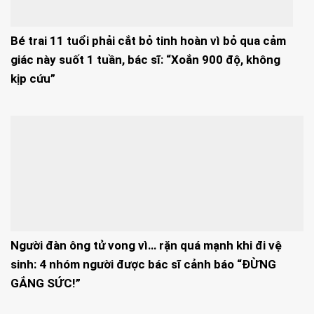
Bé trai 11 tuổi phải cắt bỏ tinh hoàn vì bỏ qua cảm
giác này suốt 1 tuần, bác sĩ: “Xoắn 900 độ, không
kịp cứu”
Người đàn ông tử vong vì… rặn quá mạnh khi đi vệ
sinh: 4 nhóm người được bác sĩ cảnh báo “ĐỪNG
GẮNG SỨC!”