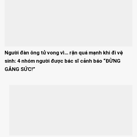
Người đàn ông tử vong vì… rặn quá mạnh khi đi vệ
sinh: 4 nhóm người được bác sĩ cảnh báo “ĐỪNG
GẮNG SỨC!”