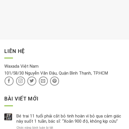
trong
nên
tim:
Propylparaben
phòng
dành
Sáng
có
khách:
thời
hay
trong
Ảnh
gian
chiều
kem
hưởng
để
mới
dưỡng
tới
xem
là
da
tài
xét
“giờ
Nivea
lộc,
kỹ
vàng”?
bị
vận
thông
thu
LIÊN HỆ
khí
tin
hồi
này
độc
hại
Waxada Việt Nam
ra
101/58/30 Nguyễn Văn Đậu, Quận Bình Thạnh, TP.HCM
sao?
BÀI VIẾT MỚI
27
Bé trai 11 tuổi phải cắt bỏ tinh hoàn vì bỏ qua cảm giác
Th3
này suốt 1 tuần, bác sĩ: “Xoắn 900 độ, không kịp cứu”
Chức năng bình luận bị tắt
ở