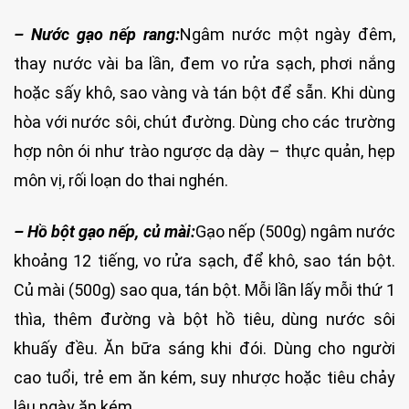
– Nước gạo nếp rang:
Ngâm nước một ngày đêm,
thay nước vài ba lần, đem vo rửa sạch, phơi nắng
hoặc sấy khô, sao vàng và tán bột để sẵn. Khi dùng
hòa với nước sôi, chút đường. Dùng cho các trường
hợp nôn ói như trào ngược dạ dày – thực quản, hẹp
môn vị, rối loạn do thai nghén.
– Hồ bột gạo nếp, củ mài:
Gạo nếp (500g) ngâm nước
khoảng 12 tiếng, vo rửa sạch, để khô, sao tán bột.
Củ mài (500g) sao qua, tán bột. Mỗi lần lấy mỗi thứ 1
thìa, thêm đường và bột hồ tiêu, dùng nước sôi
khuấy đều. Ăn bữa sáng khi đói. Dùng cho người
cao tuổi, trẻ em ăn kém, suy nhược hoặc tiêu chảy
lâu ngày ăn kém.