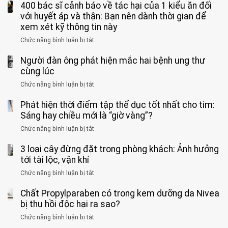
“Xoắn
Bệnh
400 bác sĩ cảnh báo về tác hại của 1 kiểu ăn đối
loại
người
phê
900
viện
cá
với huyết áp và thận: Bạn nên dành thời gian để
được
theo
độ,
Nhi
tưởng
xem xét kỹ thông tin này
bác
3
không
đồng
rẻ
sĩ
kiểu
kịp
Chức năng bình luận bị tắt
ở
1
mà
cảnh
“hại
cứu”
400
ra
tiềm
báo
thân”
Người đàn ông phát hiện mắc hai bệnh ung thư
bác
cảnh
ẩn
“ĐỪNG
mà
sĩ
cùng lúc
báo
formaldehyde
GẮNG
không
cảnh
và
Chức năng bình luận bị tắt
SỨC!”
ở
biết
báo
kim
Người
về
loại
Phát hiện thời điểm tập thể dục tốt nhất cho tim:
đàn
tác
nặng,
ông
Sáng hay chiều mới là “giờ vàng”?
hại
ăn
phát
của
Chức năng bình luận bị tắt
ở
nhiều
hiện
1
Phát
có
mắc
kiểu
3 loại cây đừng đặt trong phòng khách: Ảnh hưởng
hiện
thể
hai
ăn
thời
tới tài lộc, vận khí
hại
bệnh
đối
điểm
gan
ung
Chức năng bình luận bị tắt
ở
với
tập
thận
thư
3
huyết
thể
cùng
Chất Propylparaben có trong kem dưỡng da Nivea
loại
áp
dục
lúc
cây
bị thu hồi độc hại ra sao?
và
tốt
đừng
thận:
nhất
Chức năng bình luận bị tắt
ở
đặt
Bạn
cho
Chất