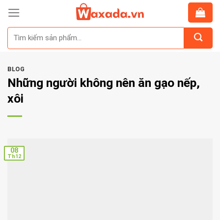
Skip
to
Tìm
content
kiếm:
BLOG
Những người không nên ăn gạo nếp,
xôi
08
Th12