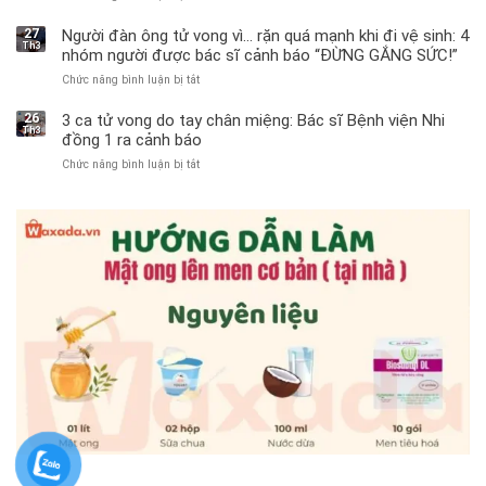
Bé
trai
27
Người đàn ông tử vong vì… rặn quá mạnh khi đi vệ sinh: 4
Th3
11
nhóm người được bác sĩ cảnh báo “ĐỪNG GẮNG SỨC!”
tuổi
Chức năng bình luận bị tắt
ở
phải
Người
cắt
đàn
bỏ
26
3 ca tử vong do tay chân miệng: Bác sĩ Bệnh viện Nhi
Th3
ông
tinh
đồng 1 ra cảnh báo
tử
hoàn
Chức năng bình luận bị tắt
ở
vong
vì
3
vì…
bỏ
ca
rặn
qua
tử
quá
cảm
vong
mạnh
giác
do
khi
này
tay
đi
suốt
chân
vệ
1
miệng:
sinh:
tuần,
Bác
4
bác
sĩ
nhóm
sĩ:
Bệnh
người
“Xoắn
viện
được
900
Nhi
bác
độ,
đồng
sĩ
không
1
cảnh
kịp
ra
báo
cứu”
cảnh
“ĐỪNG
báo
GẮNG