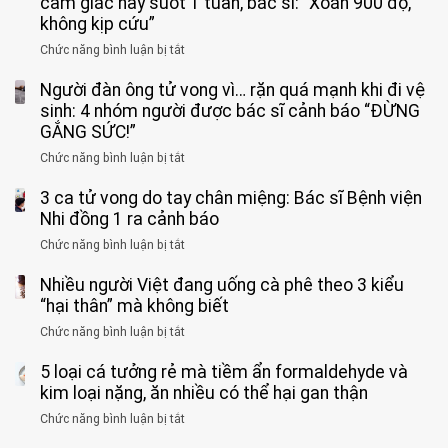
cảm giác này suốt 1 tuần, bác sĩ: “Xoắn 900 độ,
không kịp cứu”
Chức năng bình luận bị tắt
ở
Bé
Người đàn ông tử vong vì… rặn quá mạnh khi đi vệ
trai
11
sinh: 4 nhóm người được bác sĩ cảnh báo “ĐỪNG
tuổi
GẮNG SỨC!”
phải
Chức năng bình luận bị tắt
ở
cắt
Người
bỏ
3 ca tử vong do tay chân miệng: Bác sĩ Bệnh viện
đàn
tinh
ông
Nhi đồng 1 ra cảnh báo
hoàn
tử
vì
Chức năng bình luận bị tắt
ở
vong
bỏ
3
vì…
qua
Nhiều người Việt đang uống cà phê theo 3 kiểu
ca
rặn
cảm
tử
“hại thân” mà không biết
quá
giác
vong
mạnh
Chức năng bình luận bị tắt
ở
này
do
khi
Nhiều
suốt
tay
đi
5 loại cá tưởng rẻ mà tiềm ẩn formaldehyde và
người
1
chân
vệ
Việt
kim loại nặng, ăn nhiều có thể hại gan thận
tuần,
miệng:
sinh:
đang
bác
Bác
Chức năng bình luận bị tắt
ở
4
uống
sĩ:
sĩ
5
nhóm
cà