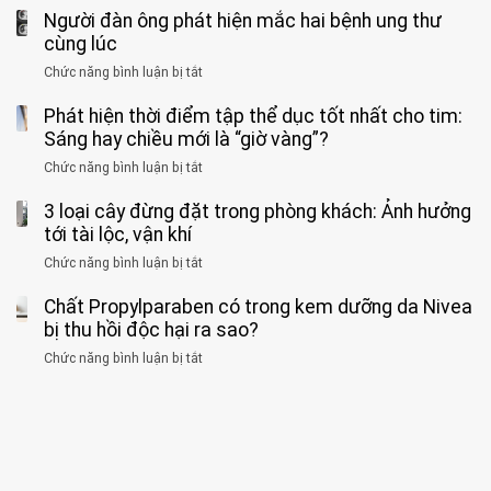
ra
tiềm
báo
thân”
Người đàn ông phát hiện mắc hai bệnh ung thư
bác
cảnh
ẩn
“ĐỪNG
mà
sĩ
cùng lúc
báo
formaldehyde
GẮNG
không
cảnh
và
Chức năng bình luận bị tắt
SỨC!”
ở
biết
báo
kim
Người
về
loại
Phát hiện thời điểm tập thể dục tốt nhất cho tim:
đàn
tác
nặng,
ông
Sáng hay chiều mới là “giờ vàng”?
hại
ăn
phát
của
Chức năng bình luận bị tắt
ở
nhiều
hiện
1
Phát
có
mắc
kiểu
3 loại cây đừng đặt trong phòng khách: Ảnh hưởng
hiện
thể
hai
ăn
thời
tới tài lộc, vận khí
hại
bệnh
đối
điểm
gan
ung
Chức năng bình luận bị tắt
ở
với
tập
thận
thư
3
huyết
thể
cùng
Chất Propylparaben có trong kem dưỡng da Nivea
loại
áp
dục
lúc
cây
bị thu hồi độc hại ra sao?
và
tốt
đừng
thận:
nhất
Chức năng bình luận bị tắt
ở
đặt
Bạn
cho
Chất
trong
nên
tim:
Propylparaben
phòng
dành
Sáng
có
khách:
thời
hay
trong
Ảnh
gian
chiều
kem
hưởng
để
mới
dưỡng