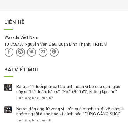
tới
xem
là
da
tài
xét
“giờ
Nivea
lộc,
kỹ
vàng”?
bị
vận
thông
thu
LIÊN HỆ
khí
tin
hồi
này
độc
hại
Waxada Việt Nam
ra
101/58/30 Nguyễn Văn Đậu, Quận Bình Thạnh, TP.HCM
sao?
BÀI VIẾT MỚI
27
Bé trai 11 tuổi phải cắt bỏ tinh hoàn vì bỏ qua cảm giác
Th3
này suốt 1 tuần, bác sĩ: “Xoắn 900 độ, không kịp cứu”
Chức năng bình luận bị tắt
ở
Bé
trai
27
Người đàn ông tử vong vì… rặn quá mạnh khi đi vệ sinh: 4
Th3
11
nhóm người được bác sĩ cảnh báo “ĐỪNG GẮNG SỨC!”
tuổi
Chức năng bình luận bị tắt
ở
phải
Người
cắt