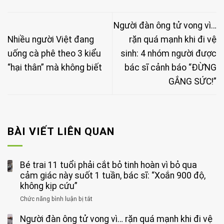
Người đàn ông tử vong vì…
Nhiều người Việt đang
rặn quá mạnh khi đi vệ
uống cà phê theo 3 kiểu
sinh: 4 nhóm người được
“hại thân” mà không biết
bác sĩ cảnh báo “ĐỪNG
GẮNG SỨC!”
BÀI VIẾT LIÊN QUAN
Bé trai 11 tuổi phải cắt bỏ tinh hoàn vì bỏ qua
cảm giác này suốt 1 tuần, bác sĩ: “Xoắn 900 độ,
không kịp cứu”
Chức năng bình luận bị tắt
ở
Bé
Người đàn ông tử vong vì… rặn quá mạnh khi đi vệ
trai