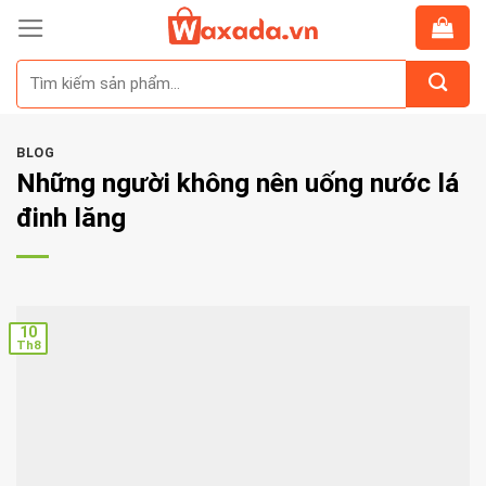
Skip
to
Tìm
content
kiếm:
BLOG
Những người không nên uống nước lá
đinh lăng
10
Th8