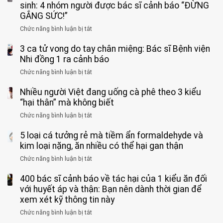
11
sinh: 4 nhóm người được bác sĩ cảnh báo “ĐỪNG
tuổi
GẮNG SỨC!”
phải
Chức năng bình luận bị tắt
ở
cắt
Người
bỏ
3 ca tử vong do tay chân miệng: Bác sĩ Bệnh viện
đàn
tinh
ông
Nhi đồng 1 ra cảnh báo
hoàn
tử
vì
Chức năng bình luận bị tắt
ở
vong
bỏ
3
vì…
qua
Nhiều người Việt đang uống cà phê theo 3 kiểu
ca
rặn
cảm
tử
“hại thân” mà không biết
quá
giác
vong
mạnh
Chức năng bình luận bị tắt
ở
này
do
khi
Nhiều
suốt
tay
đi
5 loại cá tưởng rẻ mà tiềm ẩn formaldehyde và
người
1
chân
vệ
Việt
kim loại nặng, ăn nhiều có thể hại gan thận
tuần,
miệng:
sinh:
đang
bác
Bác
Chức năng bình luận bị tắt
ở
4
uống
sĩ:
sĩ
5
nhóm
cà
“Xoắn
Bệnh
400 bác sĩ cảnh báo về tác hại của 1 kiểu ăn đối
loại
người
phê
900
viện
cá
với huyết áp và thận: Bạn nên dành thời gian để
được
theo
độ,
Nhi
tưởng
xem xét kỹ thông tin này
bác
3
không
đồng
rẻ
sĩ
kiểu
kịp
Chức năng bình luận bị tắt
ở
1
mà
cảnh
“hại
cứu”
400