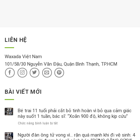
hay
trong
Ảnh
gian
chiều
kem
hưởng
để
mới
dưỡng
tới
xem
là
da
tài
xét
“giờ
Nivea
lộc,
kỹ
vàng”?
bị
vận
thông
thu
LIÊN HỆ
khí
tin
hồi
này
độc
hại
Waxada Việt Nam
ra
101/58/30 Nguyễn Văn Đậu, Quận Bình Thạnh, TP.HCM
sao?
BÀI VIẾT MỚI
27
Bé trai 11 tuổi phải cắt bỏ tinh hoàn vì bỏ qua cảm giác
Th3
này suốt 1 tuần, bác sĩ: “Xoắn 900 độ, không kịp cứu”
Chức năng bình luận bị tắt
ở
Bé
trai
27
Người đàn ông tử vong vì… rặn quá mạnh khi đi vệ sinh: 4
Th3
11