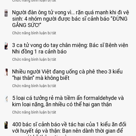
Chức năng bình luận bị tắt
ở
Bé
Người đàn ông tử vong vì… rặn quá mạnh khi đi vệ
trai
11
sinh: 4 nhóm người được bác sĩ cảnh báo “ĐỪNG
tuổi
GẮNG SỨC!”
phải
Chức năng bình luận bị tắt
ở
cắt
Người
bỏ
3 ca tử vong do tay chân miệng: Bác sĩ Bệnh viện
đàn
tinh
ông
Nhi đồng 1 ra cảnh báo
hoàn
tử
vì
Chức năng bình luận bị tắt
ở
vong
bỏ
3
vì…
qua
Nhiều người Việt đang uống cà phê theo 3 kiểu
ca
rặn
cảm
tử
“hại thân” mà không biết
quá
giác
vong
mạnh
Chức năng bình luận bị tắt
ở
này
do
khi
Nhiều
suốt
tay
đi
5 loại cá tưởng rẻ mà tiềm ẩn formaldehyde và
người
1
chân
vệ
Việt
kim loại nặng, ăn nhiều có thể hại gan thận
tuần,
miệng:
sinh:
đang
bác
Bác
Chức năng bình luận bị tắt
ở
4
uống
sĩ:
sĩ
5
nhóm
cà
“Xoắn
Bệnh
400 bác sĩ cảnh báo về tác hại của 1 kiểu ăn đối
loại
người
phê
900
viện
cá
với huyết áp và thận: Bạn nên dành thời gian để
được
theo
độ,
Nhi
tưởng