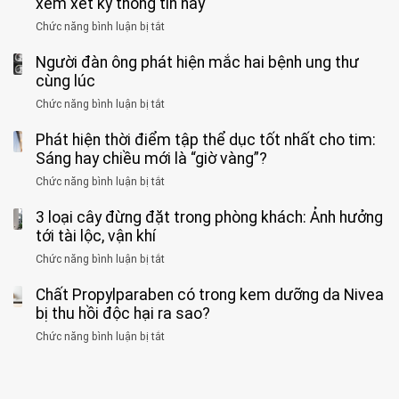
xem xét kỹ thông tin này
bác
3
không
đồng
rẻ
sĩ
kiểu
kịp
Chức năng bình luận bị tắt
ở
1
mà
cảnh
“hại
cứu”
400
ra
tiềm
báo
thân”
Người đàn ông phát hiện mắc hai bệnh ung thư
bác
cảnh
ẩn
“ĐỪNG
mà
sĩ
cùng lúc
báo
formaldehyde
GẮNG
không
cảnh
và
Chức năng bình luận bị tắt
SỨC!”
ở
biết
báo
kim
Người
về
loại
Phát hiện thời điểm tập thể dục tốt nhất cho tim:
đàn
tác
nặng,
ông
Sáng hay chiều mới là “giờ vàng”?
hại
ăn
phát
của
Chức năng bình luận bị tắt
ở
nhiều
hiện
1
Phát
có
mắc
kiểu
3 loại cây đừng đặt trong phòng khách: Ảnh hưởng
hiện
thể
hai
ăn
thời
tới tài lộc, vận khí
hại
bệnh
đối
điểm
gan
ung
Chức năng bình luận bị tắt
ở
với
tập
thận
thư
3
huyết
thể
cùng
Chất Propylparaben có trong kem dưỡng da Nivea
loại
áp
dục
lúc
cây
bị thu hồi độc hại ra sao?
và
tốt
đừng
thận:
nhất
Chức năng bình luận bị tắt
ở
đặt
Bạn
cho
Chất
trong
nên
tim:
Propylparaben
phòng
dành
Sáng
có
khách:
thời