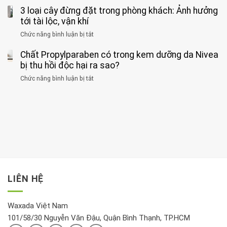
có
mắc
kiểu
3 loại cây đừng đặt trong phòng khách: Ảnh hưởng
hiện
thể
hai
ăn
thời
tới tài lộc, vận khí
hại
bệnh
đối
điểm
gan
ung
Chức năng bình luận bị tắt
ở
với
tập
thận
thư
3
huyết
thể
cùng
Chất Propylparaben có trong kem dưỡng da Nivea
loại
áp
dục
lúc
cây
bị thu hồi độc hại ra sao?
và
tốt
đừng
thận:
nhất
Chức năng bình luận bị tắt
ở
đặt
Bạn
cho
Chất
trong
nên
tim:
Propylparaben
phòng
dành
Sáng
có
khách:
thời
hay
trong
Ảnh
gian
chiều
kem
hưởng
để
mới
dưỡng
tới
xem
là
da
tài
xét
“giờ
Nivea
lộc,
kỹ
vàng”?
bị
vận
thông
thu
LIÊN HỆ
khí
tin
hồi
này
độc
hại
Waxada Việt Nam
ra
101/58/30 Nguyễn Văn Đậu, Quận Bình Thạnh, TP.HCM
sao?