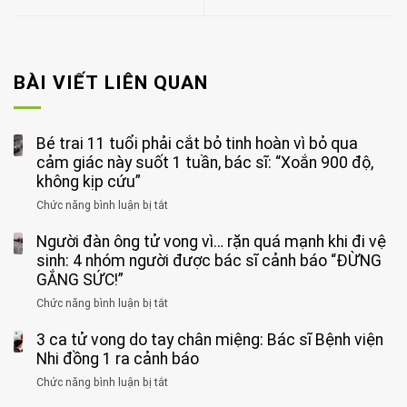
BÀI VIẾT LIÊN QUAN
Bé trai 11 tuổi phải cắt bỏ tinh hoàn vì bỏ qua
cảm giác này suốt 1 tuần, bác sĩ: “Xoắn 900 độ,
không kịp cứu”
Chức năng bình luận bị tắt
ở
Bé
Người đàn ông tử vong vì… rặn quá mạnh khi đi vệ
trai
11
sinh: 4 nhóm người được bác sĩ cảnh báo “ĐỪNG
tuổi
GẮNG SỨC!”
phải
Chức năng bình luận bị tắt
ở
cắt
Người
bỏ
3 ca tử vong do tay chân miệng: Bác sĩ Bệnh viện
đàn
tinh
ông
Nhi đồng 1 ra cảnh báo
hoàn
tử
vì
Chức năng bình luận bị tắt
ở
vong
bỏ
3
vì…