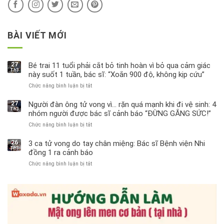
BÀI VIẾT MỚI
27
Bé trai 11 tuổi phải cắt bỏ tinh hoàn vì bỏ qua cảm giác
Th3
này suốt 1 tuần, bác sĩ: “Xoắn 900 độ, không kịp cứu”
Chức năng bình luận bị tắt
ở
Bé
trai
27
Người đàn ông tử vong vì… rặn quá mạnh khi đi vệ sinh: 4
Th3
11
nhóm người được bác sĩ cảnh báo “ĐỪNG GẮNG SỨC!”
tuổi
Chức năng bình luận bị tắt
ở
phải
Người
cắt
đàn
bỏ
26
3 ca tử vong do tay chân miệng: Bác sĩ Bệnh viện Nhi
Th3
ông
tinh
đồng 1 ra cảnh báo
tử
hoàn
Chức năng bình luận bị tắt
ở
vong
vì
3
vì…
bỏ
ca
rặn
qua
tử
quá
cảm
vong
mạnh
giác
do
khi
này
tay
đi
suốt
chân
vệ
1