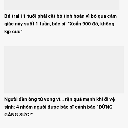
Bé trai 11 tuổi phải cắt bỏ tinh hoàn vì bỏ qua cảm
giác này suốt 1 tuần, bác sĩ: “Xoắn 900 độ, không
kịp cứu”
Người đàn ông tử vong vì… rặn quá mạnh khi đi vệ
sinh: 4 nhóm người được bác sĩ cảnh báo “ĐỪNG
GẮNG SỨC!”