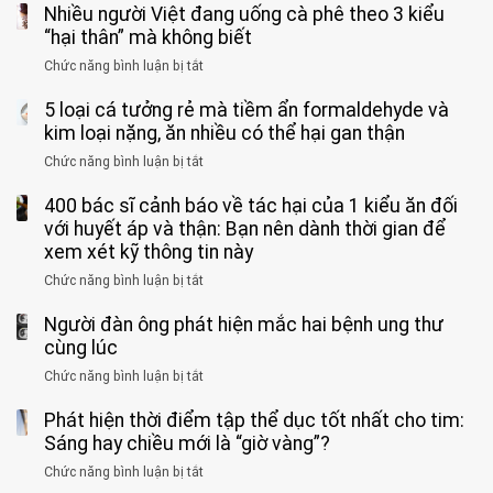
qua
Nhiều người Việt đang uống cà phê theo 3 kiểu
ca
rặn
cảm
tử
“hại thân” mà không biết
quá
giác
vong
mạnh
Chức năng bình luận bị tắt
ở
này
do
khi
Nhiều
suốt
tay
đi
5 loại cá tưởng rẻ mà tiềm ẩn formaldehyde và
người
1
chân
vệ
Việt
kim loại nặng, ăn nhiều có thể hại gan thận
tuần,
miệng:
sinh:
đang
bác
Bác
Chức năng bình luận bị tắt
ở
4
uống
sĩ:
sĩ
5
nhóm
cà
“Xoắn
Bệnh
400 bác sĩ cảnh báo về tác hại của 1 kiểu ăn đối
loại
người
phê
900
viện
cá
với huyết áp và thận: Bạn nên dành thời gian để
được
theo
độ,
Nhi
tưởng
xem xét kỹ thông tin này
bác
3
không
đồng
rẻ
sĩ
kiểu
kịp
Chức năng bình luận bị tắt
ở
1
mà
cảnh
“hại
cứu”
400
ra
tiềm
báo
thân”
Người đàn ông phát hiện mắc hai bệnh ung thư
bác
cảnh
ẩn
“ĐỪNG
mà
sĩ
cùng lúc
báo
formaldehyde
GẮNG
không
cảnh
và
Chức năng bình luận bị tắt
SỨC!”
ở
biết
báo
kim
Người
về
loại
Phát hiện thời điểm tập thể dục tốt nhất cho tim:
đàn
tác
nặng,
ông
Sáng hay chiều mới là “giờ vàng”?
hại
ăn
phát
của
Chức năng bình luận bị tắt
ở
nhiều
hiện
1
Phát