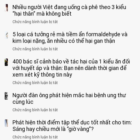
3
vì…
qua
Nhiều người Việt đang uống cà phê theo 3 kiểu
ca
rặn
cảm
tử
“hại thân” mà không biết
quá
giác
vong
mạnh
Chức năng bình luận bị tắt
ở
này
do
khi
Nhiều
suốt
tay
đi
5 loại cá tưởng rẻ mà tiềm ẩn formaldehyde và
người
1
chân
vệ
Việt
kim loại nặng, ăn nhiều có thể hại gan thận
tuần,
miệng:
sinh:
đang
bác
Bác
Chức năng bình luận bị tắt
ở
4
uống
sĩ:
sĩ
5
nhóm
cà
“Xoắn
Bệnh
400 bác sĩ cảnh báo về tác hại của 1 kiểu ăn đối
loại
người
phê
900
viện
cá
với huyết áp và thận: Bạn nên dành thời gian để
được
theo
độ,
Nhi
tưởng
xem xét kỹ thông tin này
bác
3
không
đồng
rẻ
sĩ
kiểu
kịp
Chức năng bình luận bị tắt
ở
1
mà
cảnh
“hại
cứu”
400
ra
tiềm
báo
thân”
Người đàn ông phát hiện mắc hai bệnh ung thư
bác
cảnh
ẩn
“ĐỪNG
mà
sĩ
cùng lúc
báo
formaldehyde
GẮNG
không
cảnh
và
Chức năng bình luận bị tắt
SỨC!”
ở
biết
báo
kim
Người
về
loại
Phát hiện thời điểm tập thể dục tốt nhất cho tim:
đàn
tác
nặng,
ông
Sáng hay chiều mới là “giờ vàng”?
hại
ăn
phát
của
Chức năng bình luận bị tắt
ở
nhiều
hiện