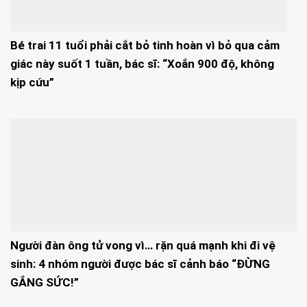
Bé trai 11 tuổi phải cắt bỏ tinh hoàn vì bỏ qua cảm
giác này suốt 1 tuần, bác sĩ: “Xoắn 900 độ, không
kịp cứu”
Người đàn ông tử vong vì… rặn quá mạnh khi đi vệ
sinh: 4 nhóm người được bác sĩ cảnh báo “ĐỪNG
GẮNG SỨC!”