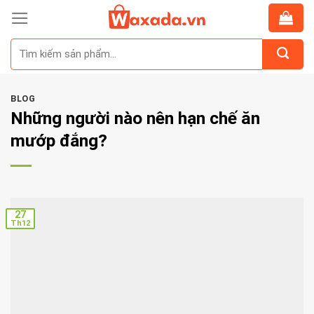
Skip
to
Tìm
content
kiếm:
BLOG
Những người nào nên hạn chế ăn
mướp đắng?
27
Th12