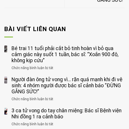
GẮNG SỨC!”
BÀI VIẾT LIÊN QUAN
Bé trai 11 tuổi phải cắt bỏ tinh hoàn vì bỏ qua
cảm giác này suốt 1 tuần, bác sĩ: “Xoắn 900 độ,
không kịp cứu”
Chức năng bình luận bị tắt
ở
Bé
Người đàn ông tử vong vì… rặn quá mạnh khi đi vệ
trai
11
sinh: 4 nhóm người được bác sĩ cảnh báo “ĐỪNG
tuổi
GẮNG SỨC!”
phải
Chức năng bình luận bị tắt
ở
cắt
Người
bỏ
3 ca tử vong do tay chân miệng: Bác sĩ Bệnh viện
đàn
tinh
ông
Nhi đồng 1 ra cảnh báo
hoàn
tử
vì
Chức năng bình luận bị tắt
ở
vong
bỏ