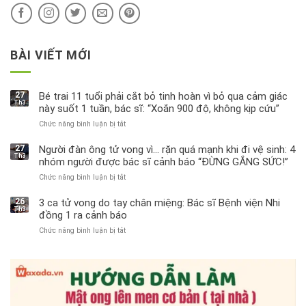
sao?
BÀI VIẾT MỚI
27
Bé trai 11 tuổi phải cắt bỏ tinh hoàn vì bỏ qua cảm giác
Th3
này suốt 1 tuần, bác sĩ: “Xoắn 900 độ, không kịp cứu”
Chức năng bình luận bị tắt
ở
Bé
trai
27
Người đàn ông tử vong vì… rặn quá mạnh khi đi vệ sinh: 4
Th3
11
nhóm người được bác sĩ cảnh báo “ĐỪNG GẮNG SỨC!”
tuổi
Chức năng bình luận bị tắt
ở
phải
Người
cắt
đàn
bỏ
26
3 ca tử vong do tay chân miệng: Bác sĩ Bệnh viện Nhi
Th3
ông
tinh
đồng 1 ra cảnh báo
tử
hoàn
Chức năng bình luận bị tắt
ở
vong
vì
3
vì…
bỏ
ca
rặn
qua
tử
quá
cảm
vong
mạnh
giác
do
khi
này
tay
đi
suốt