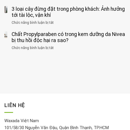
1
Phát
có
mắc
kiểu
3 loại cây đừng đặt trong phòng khách: Ảnh hưởng
hiện
thể
hai
ăn
thời
tới tài lộc, vận khí
hại
bệnh
đối
điểm
gan
ung
Chức năng bình luận bị tắt
ở
với
tập
thận
thư
3
huyết
thể
cùng
Chất Propylparaben có trong kem dưỡng da Nivea
loại
áp
dục
lúc
cây
bị thu hồi độc hại ra sao?
và
tốt
đừng
thận:
nhất
Chức năng bình luận bị tắt
ở
đặt
Bạn
cho
Chất
trong
nên
tim:
Propylparaben
phòng
dành
Sáng
có
khách:
thời
hay
trong
Ảnh
gian
chiều
kem
hưởng
để
mới
dưỡng
tới
xem
là
da
tài
xét
“giờ
Nivea
lộc,
kỹ
vàng”?
bị
vận
thông
thu
LIÊN HỆ
khí
tin
hồi
này
độc
hại
Waxada Việt Nam
ra
101/58/30 Nguyễn Văn Đậu, Quận Bình Thạnh, TP.HCM