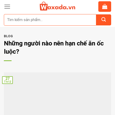
Skip
to
Tìm
content
kiếm:
BLOG
Những người nào nên hạn chế ăn ốc
luộc?
27
Th12