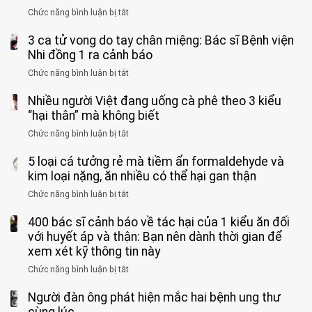
phải
Chức năng bình luận bị tắt
ở
cắt
Người
bỏ
3 ca tử vong do tay chân miệng: Bác sĩ Bệnh viện
đàn
tinh
ông
Nhi đồng 1 ra cảnh báo
hoàn
tử
vì
Chức năng bình luận bị tắt
ở
vong
bỏ
3
vì…
qua
Nhiều người Việt đang uống cà phê theo 3 kiểu
ca
rặn
cảm
tử
“hại thân” mà không biết
quá
giác
vong
mạnh
Chức năng bình luận bị tắt
ở
này
do
khi
Nhiều
suốt
tay
đi
5 loại cá tưởng rẻ mà tiềm ẩn formaldehyde và
người
1
chân
vệ
Việt
kim loại nặng, ăn nhiều có thể hại gan thận
tuần,
miệng:
sinh:
đang
bác
Bác
Chức năng bình luận bị tắt
ở
4
uống
sĩ:
sĩ
5
nhóm
cà
“Xoắn
Bệnh
400 bác sĩ cảnh báo về tác hại của 1 kiểu ăn đối
loại
người
phê
900
viện
cá
với huyết áp và thận: Bạn nên dành thời gian để
được
theo
độ,
Nhi
tưởng
xem xét kỹ thông tin này
bác
3
không
đồng
rẻ
sĩ
kiểu
kịp
Chức năng bình luận bị tắt
ở
1
mà
cảnh
“hại
cứu”
400
ra
tiềm
báo
thân”
Người đàn ông phát hiện mắc hai bệnh ung thư
bác
cảnh
ẩn
“ĐỪNG
mà
sĩ
cùng lúc
báo