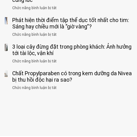
formaldehyde
GẮNG
không
cảnh
và
Chức năng bình luận bị tắt
SỨC!”
ở
biết
báo
kim
Người
về
loại
Phát hiện thời điểm tập thể dục tốt nhất cho tim:
đàn
tác
nặng,
ông
Sáng hay chiều mới là “giờ vàng”?
hại
ăn
phát
của
Chức năng bình luận bị tắt
ở
nhiều
hiện
1
Phát
có
mắc
kiểu
3 loại cây đừng đặt trong phòng khách: Ảnh hưởng
hiện
thể
hai
ăn
thời
tới tài lộc, vận khí
hại
bệnh
đối
điểm
gan
ung
Chức năng bình luận bị tắt
ở
với
tập
thận
thư
3
huyết
thể
cùng
Chất Propylparaben có trong kem dưỡng da Nivea
loại
áp
dục
lúc
cây
bị thu hồi độc hại ra sao?
và
tốt
đừng
thận:
nhất
Chức năng bình luận bị tắt
ở
đặt
Bạn
cho
Chất
trong
nên
tim:
Propylparaben
phòng
dành
Sáng
có
khách:
thời
hay
trong
Ảnh
gian
chiều
kem
hưởng
để
mới
dưỡng
tới
xem
là
da
tài
xét
“giờ
Nivea
lộc,