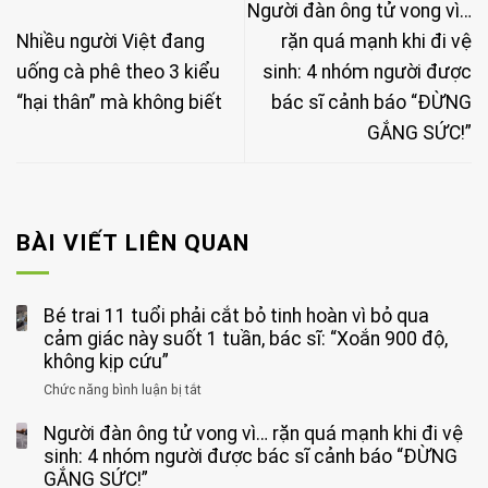
Người đàn ông tử vong vì…
Nhiều người Việt đang
rặn quá mạnh khi đi vệ
uống cà phê theo 3 kiểu
sinh: 4 nhóm người được
“hại thân” mà không biết
bác sĩ cảnh báo “ĐỪNG
GẮNG SỨC!”
BÀI VIẾT LIÊN QUAN
Bé trai 11 tuổi phải cắt bỏ tinh hoàn vì bỏ qua
cảm giác này suốt 1 tuần, bác sĩ: “Xoắn 900 độ,
không kịp cứu”
Chức năng bình luận bị tắt
ở
Bé
Người đàn ông tử vong vì… rặn quá mạnh khi đi vệ
trai
11
sinh: 4 nhóm người được bác sĩ cảnh báo “ĐỪNG
tuổi
GẮNG SỨC!”