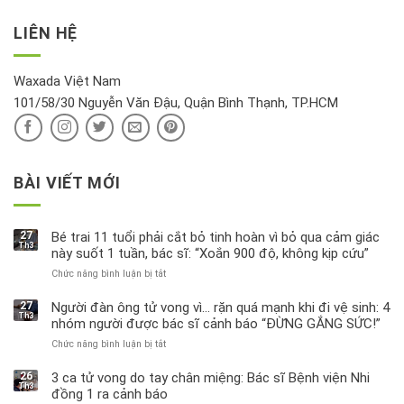
kỹ
vàng”?
bị
vận
thông
thu
LIÊN HỆ
khí
tin
hồi
này
độc
hại
Waxada Việt Nam
ra
101/58/30 Nguyễn Văn Đậu, Quận Bình Thạnh, TP.HCM
sao?
BÀI VIẾT MỚI
27
Bé trai 11 tuổi phải cắt bỏ tinh hoàn vì bỏ qua cảm giác
Th3
này suốt 1 tuần, bác sĩ: “Xoắn 900 độ, không kịp cứu”
Chức năng bình luận bị tắt
ở
Bé
trai
27
Người đàn ông tử vong vì… rặn quá mạnh khi đi vệ sinh: 4
Th3
11
nhóm người được bác sĩ cảnh báo “ĐỪNG GẮNG SỨC!”
tuổi
Chức năng bình luận bị tắt
ở
phải
Người
cắt
đàn
bỏ
26
3 ca tử vong do tay chân miệng: Bác sĩ Bệnh viện Nhi
Th3
ông
tinh
đồng 1 ra cảnh báo
tử
hoàn