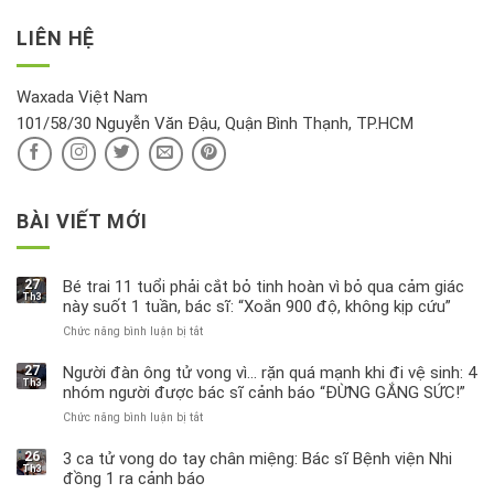
kỹ
vàng”?
bị
vận
thông
thu
LIÊN HỆ
khí
tin
hồi
này
độc
hại
Waxada Việt Nam
ra
101/58/30 Nguyễn Văn Đậu, Quận Bình Thạnh, TP.HCM
sao?
BÀI VIẾT MỚI
27
Bé trai 11 tuổi phải cắt bỏ tinh hoàn vì bỏ qua cảm giác
Th3
này suốt 1 tuần, bác sĩ: “Xoắn 900 độ, không kịp cứu”
Chức năng bình luận bị tắt
ở
Bé
trai
27
Người đàn ông tử vong vì… rặn quá mạnh khi đi vệ sinh: 4
Th3
11
nhóm người được bác sĩ cảnh báo “ĐỪNG GẮNG SỨC!”
tuổi
Chức năng bình luận bị tắt
ở
phải
Người
cắt
đàn
bỏ
26
3 ca tử vong do tay chân miệng: Bác sĩ Bệnh viện Nhi
Th3
ông
tinh
đồng 1 ra cảnh báo
tử
hoàn