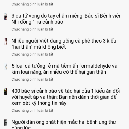
phải
Chức năng bình luận bị tắt
ở
cắt
Người
bỏ
3 ca tử vong do tay chân miệng: Bác sĩ Bệnh viện
đàn
tinh
ông
Nhi đồng 1 ra cảnh báo
hoàn
tử
vì
Chức năng bình luận bị tắt
ở
vong
bỏ
3
vì…
qua
Nhiều người Việt đang uống cà phê theo 3 kiểu
ca
rặn
cảm
tử
“hại thân” mà không biết
quá
giác
vong
mạnh
Chức năng bình luận bị tắt
ở
này
do
khi
Nhiều
suốt
tay
đi
5 loại cá tưởng rẻ mà tiềm ẩn formaldehyde và
người
1
chân
vệ
Việt
kim loại nặng, ăn nhiều có thể hại gan thận
tuần,
miệng:
sinh:
đang
bác
Bác
Chức năng bình luận bị tắt
ở
4
uống
sĩ:
sĩ
5
nhóm
cà
“Xoắn
Bệnh
400 bác sĩ cảnh báo về tác hại của 1 kiểu ăn đối
loại
người
phê
900
viện
cá
với huyết áp và thận: Bạn nên dành thời gian để
được
theo
độ,
Nhi
tưởng
xem xét kỹ thông tin này
bác
3
không
đồng
rẻ
sĩ
kiểu
kịp
Chức năng bình luận bị tắt
ở
1
mà
cảnh
“hại
cứu”
400
ra
tiềm
báo
thân”
Người đàn ông phát hiện mắc hai bệnh ung thư
bác
cảnh
ẩn
“ĐỪNG
mà
sĩ
cùng lúc
báo
formaldehyde