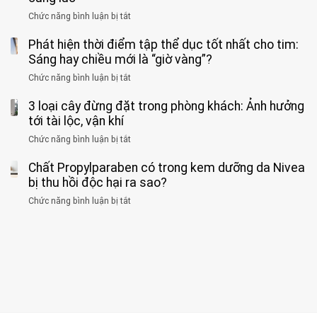
GẮNG
không
cảnh
và
Chức năng bình luận bị tắt
SỨC!”
ở
biết
báo
kim
Người
về
loại
Phát hiện thời điểm tập thể dục tốt nhất cho tim:
đàn
tác
nặng,
ông
Sáng hay chiều mới là “giờ vàng”?
hại
ăn
phát
của
Chức năng bình luận bị tắt
ở
nhiều
hiện
1
Phát
có
mắc
kiểu
3 loại cây đừng đặt trong phòng khách: Ảnh hưởng
hiện
thể
hai
ăn
thời
tới tài lộc, vận khí
hại
bệnh
đối
điểm
gan
ung
Chức năng bình luận bị tắt
ở
với
tập
thận
thư
3
huyết
thể
cùng
Chất Propylparaben có trong kem dưỡng da Nivea
loại
áp
dục
lúc
cây
bị thu hồi độc hại ra sao?
và
tốt
đừng
thận:
nhất
Chức năng bình luận bị tắt
ở
đặt
Bạn
cho
Chất
trong
nên
tim:
Propylparaben
phòng
dành
Sáng
có
khách:
thời
hay
trong
Ảnh
gian
chiều
kem
hưởng
để
mới
dưỡng
tới
xem
là
da
tài
xét
“giờ
Nivea
lộc,