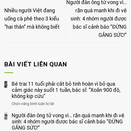
Người đàn ông tử vong vì…
Nhiều người Việt đang
rặn quá mạnh khi đi vệ
uống cà phê theo 3 kiểu
sinh: 4 nhóm người được
“hại thân” mà không biết
bác sĩ cảnh báo “ĐỪNG
GẮNG SỨC!”
BÀI VIẾT LIÊN QUAN
Bé trai 11 tuổi phải cắt bỏ tinh hoàn vì bỏ qua
cảm giác này suốt 1 tuần, bác sĩ: “Xoắn 900 độ,
không kịp cứu”
Chức năng bình luận bị tắt
ở
Bé
Người đàn ông tử vong vì… rặn quá mạnh khi đi vệ
trai
11
sinh: 4 nhóm người được bác sĩ cảnh báo “ĐỪNG
tuổi
GẮNG SỨC!”