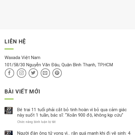
khách:
thời
hay
trong
Ảnh
gian
chiều
kem
hưởng
để
mới
dưỡng
tới
xem
là
da
tài
xét
“giờ
Nivea
lộc,
kỹ
vàng”?
bị
vận
thông
thu
LIÊN HỆ
khí
tin
hồi
này
độc
hại
Waxada Việt Nam
ra
101/58/30 Nguyễn Văn Đậu, Quận Bình Thạnh, TP.HCM
sao?
BÀI VIẾT MỚI
27
Bé trai 11 tuổi phải cắt bỏ tinh hoàn vì bỏ qua cảm giác
Th3
này suốt 1 tuần, bác sĩ: “Xoắn 900 độ, không kịp cứu”
Chức năng bình luận bị tắt
ở
Bé
trai
27
Người đàn ông tử vong vì… rặn quá mạnh khi đi vệ sinh: 4