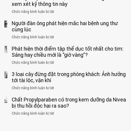
Nhi
tưởng
xem xét kỹ thông tin này
bác
3
không
đồng
rẻ
sĩ
kiểu
kịp
Chức năng bình luận bị tắt
ở
1
mà
cảnh
“hại
cứu”
400
ra
tiềm
báo
thân”
Người đàn ông phát hiện mắc hai bệnh ung thư
bác
cảnh
ẩn
“ĐỪNG
mà
sĩ
cùng lúc
báo
formaldehyde
GẮNG
không
cảnh
và
Chức năng bình luận bị tắt
SỨC!”
ở
biết
báo
kim
Người
về
loại
Phát hiện thời điểm tập thể dục tốt nhất cho tim:
đàn
tác
nặng,
ông
Sáng hay chiều mới là “giờ vàng”?
hại
ăn
phát
của
Chức năng bình luận bị tắt
ở
nhiều
hiện
1
Phát
có
mắc
kiểu
3 loại cây đừng đặt trong phòng khách: Ảnh hưởng
hiện
thể
hai
ăn
thời
tới tài lộc, vận khí
hại
bệnh
đối
điểm
gan
ung
Chức năng bình luận bị tắt
ở
với
tập
thận
thư
3
huyết
thể
cùng
Chất Propylparaben có trong kem dưỡng da Nivea
loại
áp
dục
lúc
cây
bị thu hồi độc hại ra sao?
và
tốt
đừng
thận:
nhất
Chức năng bình luận bị tắt
ở
đặt
Bạn
cho
Chất
trong
nên
tim:
Propylparaben
phòng
dành
Sáng
có