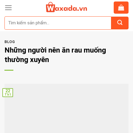
Skip
to
Tìm
content
kiếm:
BLOG
Những người nên ăn rau muống
thường xuyên
22
Th1