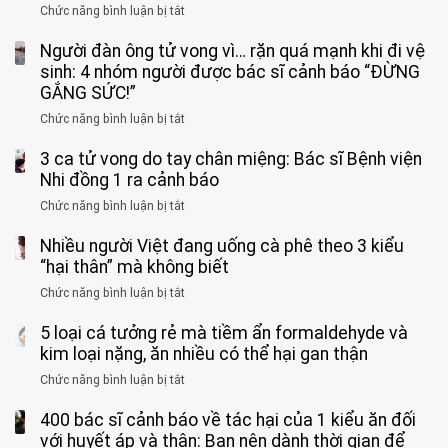
Chức năng bình luận bị tắt
ở
Bé
Người đàn ông tử vong vì… rặn quá mạnh khi đi vệ
trai
11
sinh: 4 nhóm người được bác sĩ cảnh báo “ĐỪNG
tuổi
GẮNG SỨC!”
phải
Chức năng bình luận bị tắt
ở
cắt
Người
bỏ
3 ca tử vong do tay chân miệng: Bác sĩ Bệnh viện
đàn
tinh
ông
Nhi đồng 1 ra cảnh báo
hoàn
tử
vì
Chức năng bình luận bị tắt
ở
vong
bỏ
3
vì…
qua
Nhiều người Việt đang uống cà phê theo 3 kiểu
ca
rặn
cảm
tử
“hại thân” mà không biết
quá
giác
vong
mạnh
Chức năng bình luận bị tắt
ở
này
do
khi
Nhiều
suốt
tay
đi
5 loại cá tưởng rẻ mà tiềm ẩn formaldehyde và
người
1
chân
vệ
Việt
kim loại nặng, ăn nhiều có thể hại gan thận
tuần,
miệng:
sinh:
đang
bác
Bác
Chức năng bình luận bị tắt
ở
4
uống
sĩ:
sĩ
5
nhóm
cà
“Xoắn
Bệnh
400 bác sĩ cảnh báo về tác hại của 1 kiểu ăn đối
loại
người
phê
900
viện
cá
với huyết áp và thận: Bạn nên dành thời gian để
được
theo
độ,