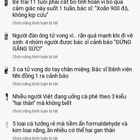
Bé trai 11 tuổi phải cắt bỏ tinh hoàn vì bỏ qua
cảm giác này suốt 1 tuần, bác sĩ: “Xoắn 900 độ,
không kịp cứu”
Chức năng bình luận bị tắt
ở
Bé
Người đàn ông tử vong vì… rặn quá mạnh khi đi vệ
trai
11
sinh: 4 nhóm người được bác sĩ cảnh báo “ĐỪNG
tuổi
GẮNG SỨC!”
phải
Chức năng bình luận bị tắt
ở
cắt
Người
bỏ
3 ca tử vong do tay chân miệng: Bác sĩ Bệnh viện
đàn
tinh
ông
Nhi đồng 1 ra cảnh báo
hoàn
tử
vì
Chức năng bình luận bị tắt
ở
vong
bỏ
3
vì…
qua
Nhiều người Việt đang uống cà phê theo 3 kiểu
ca
rặn
cảm
tử
“hại thân” mà không biết
quá
giác
vong
mạnh
Chức năng bình luận bị tắt
ở
này
do
khi
Nhiều
suốt
tay
đi
5 loại cá tưởng rẻ mà tiềm ẩn formaldehyde và
người
1
chân
vệ
Việt
kim loại nặng, ăn nhiều có thể hại gan thận
tuần,
miệng:
sinh:
đang
bác
Bác
Chức năng bình luận bị tắt
ở
4