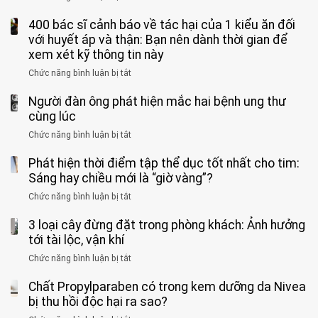
uống
sĩ:
sĩ
5
nhóm
cà
“Xoắn
Bệnh
400 bác sĩ cảnh báo về tác hại của 1 kiểu ăn đối
loại
người
phê
900
viện
cá
với huyết áp và thận: Bạn nên dành thời gian để
được
theo
độ,
Nhi
tưởng
xem xét kỹ thông tin này
bác
3
không
đồng
rẻ
sĩ
kiểu
kịp
Chức năng bình luận bị tắt
ở
1
mà
cảnh
“hại
cứu”
400
ra
tiềm
báo
thân”
Người đàn ông phát hiện mắc hai bệnh ung thư
bác
cảnh
ẩn
“ĐỪNG
mà
sĩ
cùng lúc
báo
formaldehyde
GẮNG
không
cảnh
và
Chức năng bình luận bị tắt
SỨC!”
ở
biết
báo
kim
Người
về
loại
Phát hiện thời điểm tập thể dục tốt nhất cho tim:
đàn
tác
nặng,
ông
Sáng hay chiều mới là “giờ vàng”?
hại
ăn
phát
của
Chức năng bình luận bị tắt
ở
nhiều
hiện
1
Phát
có
mắc
kiểu
3 loại cây đừng đặt trong phòng khách: Ảnh hưởng
hiện
thể
hai
ăn
thời
tới tài lộc, vận khí
hại
bệnh
đối
điểm
gan
ung
Chức năng bình luận bị tắt
ở
với
tập
thận
thư
3
huyết
thể
cùng
Chất Propylparaben có trong kem dưỡng da Nivea
loại
áp
dục
lúc
cây
bị thu hồi độc hại ra sao?
và
tốt
đừng
thận:
nhất