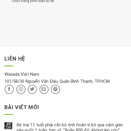
Chức năng bình luận bị tắt
ở
đặt
Bạn
cho
Chất
trong
nên
tim:
Propylparaben
phòng
dành
Sáng
có
khách:
thời
hay
trong
Ảnh
gian
chiều
kem
hưởng
để
mới
dưỡng
tới
xem
là
da
tài
xét
“giờ
Nivea
lộc,
kỹ
vàng”?
bị
vận
thông
thu
LIÊN HỆ
khí
tin
hồi
này
độc
hại
Waxada Việt Nam
ra
101/58/30 Nguyễn Văn Đậu, Quận Bình Thạnh, TP.HCM
sao?
BÀI VIẾT MỚI
27
Bé trai 11 tuổi phải cắt bỏ tinh hoàn vì bỏ qua cảm giác
Th3
này suốt 1 tuần, bác sĩ: “Xoắn 900 độ, không kịp cứu”