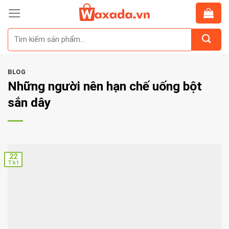
Skip
to
Tìm
content
kiếm:
BLOG
Những người nên hạn chế uống bột
sắn dây
22
Th1