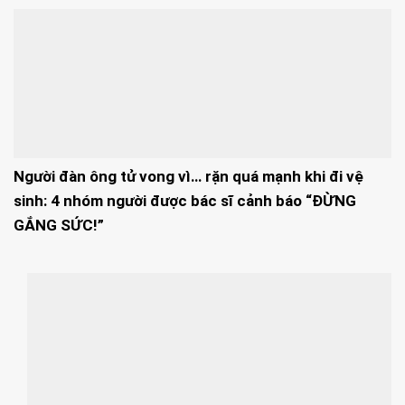
Người đàn ông tử vong vì… rặn quá mạnh khi đi vệ
sinh: 4 nhóm người được bác sĩ cảnh báo “ĐỪNG
GẮNG SỨC!”