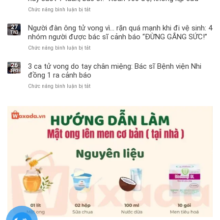
Chức năng bình luận bị tắt
ở
Bé
trai
27
Người đàn ông tử vong vì… rặn quá mạnh khi đi vệ sinh: 4
Th3
11
nhóm người được bác sĩ cảnh báo “ĐỪNG GẮNG SỨC!”
tuổi
Chức năng bình luận bị tắt
ở
phải
Người
cắt
đàn
bỏ
26
3 ca tử vong do tay chân miệng: Bác sĩ Bệnh viện Nhi
Th3
ông
tinh
đồng 1 ra cảnh báo
tử
hoàn
Chức năng bình luận bị tắt
ở
vong
vì
3
vì…
bỏ
ca
rặn
qua
tử
quá
cảm
vong
mạnh
giác
do
khi
này
tay
đi
suốt
chân
vệ
1
miệng:
sinh:
tuần,
Bác
4
bác
sĩ
nhóm
sĩ:
Bệnh
người
“Xoắn
viện
được
900
Nhi
bác
độ,
đồng
sĩ
không
1
cảnh
kịp
ra
báo
cứu”
cảnh