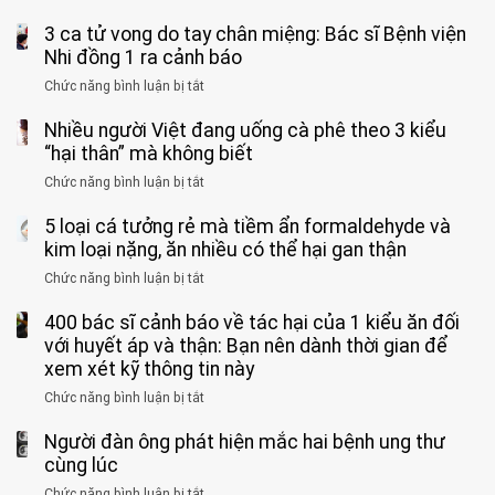
Người
bỏ
3 ca tử vong do tay chân miệng: Bác sĩ Bệnh viện
đàn
tinh
ông
Nhi đồng 1 ra cảnh báo
hoàn
tử
vì
Chức năng bình luận bị tắt
ở
vong
bỏ
3
vì…
qua
Nhiều người Việt đang uống cà phê theo 3 kiểu
ca
rặn
cảm
tử
“hại thân” mà không biết
quá
giác
vong
mạnh
Chức năng bình luận bị tắt
ở
này
do
khi
Nhiều
suốt
tay
đi
5 loại cá tưởng rẻ mà tiềm ẩn formaldehyde và
người
1
chân
vệ
Việt
kim loại nặng, ăn nhiều có thể hại gan thận
tuần,
miệng:
sinh:
đang
bác
Bác
Chức năng bình luận bị tắt
ở
4
uống
sĩ:
sĩ
5
nhóm
cà
“Xoắn
Bệnh
400 bác sĩ cảnh báo về tác hại của 1 kiểu ăn đối
loại
người
phê
900
viện
cá
với huyết áp và thận: Bạn nên dành thời gian để
được
theo
độ,
Nhi
tưởng
xem xét kỹ thông tin này
bác
3
không
đồng
rẻ
sĩ
kiểu
kịp
Chức năng bình luận bị tắt
ở
1
mà
cảnh
“hại
cứu”
400
ra
tiềm
báo
thân”
Người đàn ông phát hiện mắc hai bệnh ung thư
bác
cảnh
ẩn
“ĐỪNG
mà
sĩ
cùng lúc
báo
formaldehyde
GẮNG
không
cảnh
và
Chức năng bình luận bị tắt
SỨC!”
ở