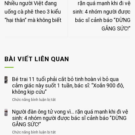
Nhiều người Việt đang
rặn quá mạnh khi đi vệ
uống cà phê theo 3 kiểu
sinh: 4 nhóm người được
“hại thân” mà không biết
bác sĩ cảnh báo “ĐỪNG
GẮNG SỨC!”
BÀI VIẾT LIÊN QUAN
Bé trai 11 tuổi phải cắt bỏ tinh hoàn vì bỏ qua
cảm giác này suốt 1 tuần, bác sĩ: “Xoắn 900 độ,
không kịp cứu”
Chức năng bình luận bị tắt
ở
Bé
Người đàn ông tử vong vì… rặn quá mạnh khi đi vệ
trai
11
sinh: 4 nhóm người được bác sĩ cảnh báo “ĐỪNG
tuổi
GẮNG SỨC!”
phải
Chức năng bình luận bị tắt
ở
cắt