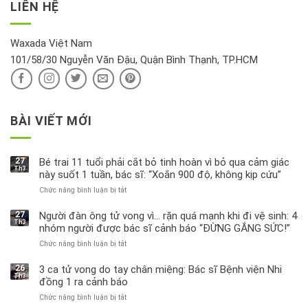
thu
LIÊN HỆ
khí
tin
hồi
này
độc
hại
Waxada Việt Nam
ra
101/58/30 Nguyễn Văn Đậu, Quận Bình Thạnh, TP.HCM
sao?
BÀI VIẾT MỚI
27
Bé trai 11 tuổi phải cắt bỏ tinh hoàn vì bỏ qua cảm giác
Th3
này suốt 1 tuần, bác sĩ: “Xoắn 900 độ, không kịp cứu”
Chức năng bình luận bị tắt
ở
Bé
trai
27
Người đàn ông tử vong vì… rặn quá mạnh khi đi vệ sinh: 4
Th3
11
nhóm người được bác sĩ cảnh báo “ĐỪNG GẮNG SỨC!”
tuổi
Chức năng bình luận bị tắt
ở
phải
Người
cắt
đàn
bỏ
26
3 ca tử vong do tay chân miệng: Bác sĩ Bệnh viện Nhi
Th3
ông
tinh
đồng 1 ra cảnh báo
tử
hoàn
Chức năng bình luận bị tắt
ở
vong
vì