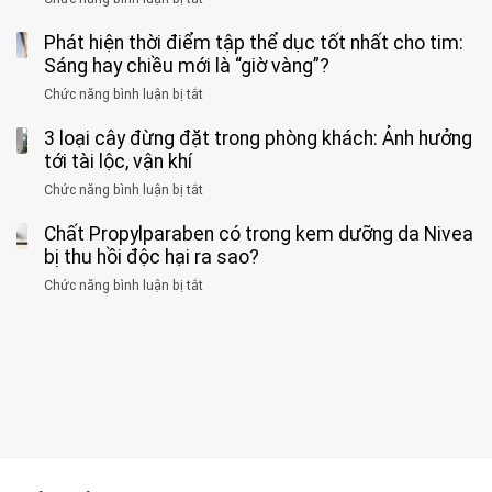
biết
báo
kim
Người
về
loại
Phát hiện thời điểm tập thể dục tốt nhất cho tim:
đàn
tác
nặng,
ông
Sáng hay chiều mới là “giờ vàng”?
hại
ăn
phát
của
Chức năng bình luận bị tắt
ở
nhiều
hiện
1
Phát
có
mắc
kiểu
3 loại cây đừng đặt trong phòng khách: Ảnh hưởng
hiện
thể
hai
ăn
thời
tới tài lộc, vận khí
hại
bệnh
đối
điểm
gan
ung
Chức năng bình luận bị tắt
ở
với
tập
thận
thư
3
huyết
thể
cùng
Chất Propylparaben có trong kem dưỡng da Nivea
loại
áp
dục
lúc
cây
bị thu hồi độc hại ra sao?
và
tốt
đừng
thận:
nhất
Chức năng bình luận bị tắt
ở
đặt
Bạn
cho
Chất
trong
nên
tim:
Propylparaben
phòng
dành
Sáng
có
khách:
thời
hay
trong
Ảnh
gian
chiều
kem
hưởng
để
mới
dưỡng
tới
xem
là
da
tài
xét
“giờ
Nivea
lộc,
kỹ
vàng”?
bị
vận
thông