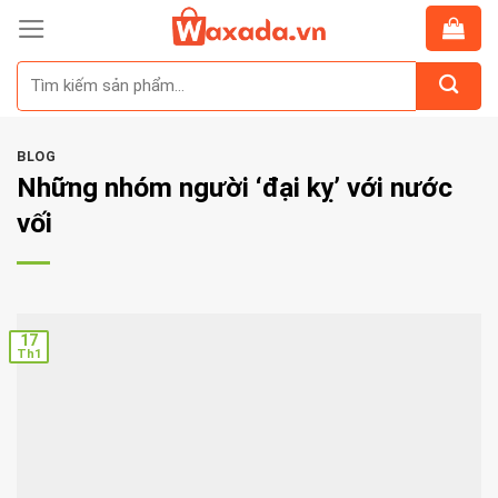
Skip
to
Tìm
content
kiếm:
BLOG
Những nhóm người ‘đại kỵ’ với nước
vối
17
Th1