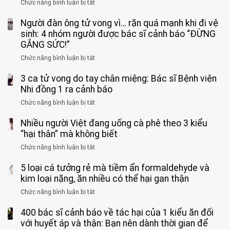
Chức năng bình luận bị tắt
ở
Bé
Người đàn ông tử vong vì… rặn quá mạnh khi đi vệ
trai
11
sinh: 4 nhóm người được bác sĩ cảnh báo “ĐỪNG
tuổi
GẮNG SỨC!”
phải
Chức năng bình luận bị tắt
ở
cắt
Người
bỏ
3 ca tử vong do tay chân miệng: Bác sĩ Bệnh viện
đàn
tinh
ông
Nhi đồng 1 ra cảnh báo
hoàn
tử
vì
Chức năng bình luận bị tắt
ở
vong
bỏ
3
vì…
qua
Nhiều người Việt đang uống cà phê theo 3 kiểu
ca
rặn
cảm
tử
“hại thân” mà không biết
quá
giác
vong
mạnh
Chức năng bình luận bị tắt
ở
này
do
khi
Nhiều
suốt
tay
đi
5 loại cá tưởng rẻ mà tiềm ẩn formaldehyde và
người
1
chân
vệ
Việt
kim loại nặng, ăn nhiều có thể hại gan thận
tuần,
miệng:
sinh:
đang
bác
Bác
Chức năng bình luận bị tắt
ở
4
uống
sĩ:
sĩ
5
nhóm
cà
“Xoắn
Bệnh
400 bác sĩ cảnh báo về tác hại của 1 kiểu ăn đối
loại
người
phê
900
viện
cá
với huyết áp và thận: Bạn nên dành thời gian để
được
theo
độ,
Nhi