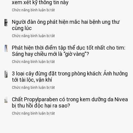
tưởng
xem xét kỹ thông tin này
bác
3
không
đồng
rẻ
sĩ
kiểu
kịp
Chức năng bình luận bị tắt
ở
1
mà
cảnh
“hại
cứu”
400
ra
tiềm
báo
thân”
Người đàn ông phát hiện mắc hai bệnh ung thư
bác
cảnh
ẩn
“ĐỪNG
mà
sĩ
cùng lúc
báo
formaldehyde
GẮNG
không
cảnh
và
Chức năng bình luận bị tắt
SỨC!”
ở
biết
báo
kim
Người
về
loại
Phát hiện thời điểm tập thể dục tốt nhất cho tim:
đàn
tác
nặng,
ông
Sáng hay chiều mới là “giờ vàng”?
hại
ăn
phát
của
Chức năng bình luận bị tắt
ở
nhiều
hiện
1
Phát
có
mắc
kiểu
3 loại cây đừng đặt trong phòng khách: Ảnh hưởng
hiện
thể
hai
ăn
thời
tới tài lộc, vận khí
hại
bệnh
đối
điểm
gan
ung
Chức năng bình luận bị tắt
ở
với
tập
thận
thư
3
huyết
thể
cùng
Chất Propylparaben có trong kem dưỡng da Nivea
loại
áp
dục
lúc
cây
bị thu hồi độc hại ra sao?
và
tốt
đừng
thận:
nhất
Chức năng bình luận bị tắt
ở
đặt
Bạn
cho
Chất
trong
nên
tim:
Propylparaben
phòng
dành
Sáng
có
khách: