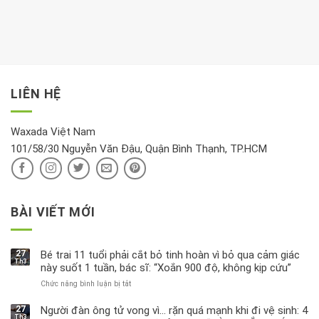
thời
hay
trong
Ảnh
gian
chiều
kem
hưởng
để
mới
dưỡng
tới
xem
là
da
tài
xét
“giờ
Nivea
lộc,
kỹ
vàng”?
bị
vận
thông
thu
LIÊN HỆ
khí
tin
hồi
này
độc
hại
Waxada Việt Nam
ra
101/58/30 Nguyễn Văn Đậu, Quận Bình Thạnh, TP.HCM
sao?
BÀI VIẾT MỚI
27
Bé trai 11 tuổi phải cắt bỏ tinh hoàn vì bỏ qua cảm giác
Th3
này suốt 1 tuần, bác sĩ: “Xoắn 900 độ, không kịp cứu”
Chức năng bình luận bị tắt
ở
Bé
trai
27
Người đàn ông tử vong vì… rặn quá mạnh khi đi vệ sinh: 4
Th3
11