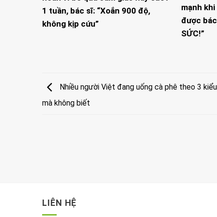
mạnh khi 
1 tuần, bác sĩ: “Xoắn 900 độ,
được bác
không kịp cứu”
SỨC!”
Nhiều người Việt đang uống cà phê theo 3 kiểu 
mà không biết
LIÊN HỆ