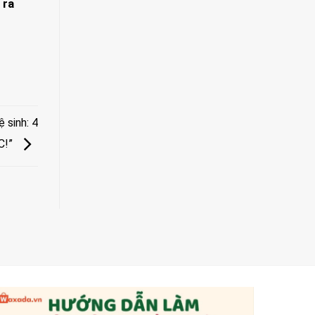
 ra
 sinh: 4
C!”