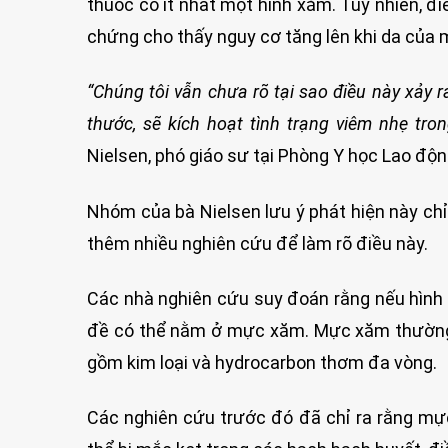
thuốc có ít nhất một hình xăm. Tuy nhiên, đ
chứng cho thấy nguy cơ tăng lên khi da của
“Chúng tôi vẫn chưa rõ tại sao điều này xảy r
thước, sẽ kích hoạt tình trạng viêm nhẹ tro
Nielsen, phó giáo sư tại Phòng Y học Lao độn
Nhóm của bà Nielsen lưu ý phát hiện này chỉ l
thêm nhiều nghiên cứu để làm rõ điều này.
Các nhà nghiên cứu suy đoán rằng nếu hình 
đề có thể nằm ở mực xăm. Mực xăm thường c
gồm kim loại và hydrocarbon thơm đa vòng.
Các nghiên cứu trước đó đã chỉ ra rằng mực