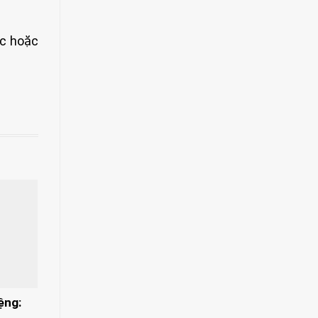
ác hoặc
ệng: