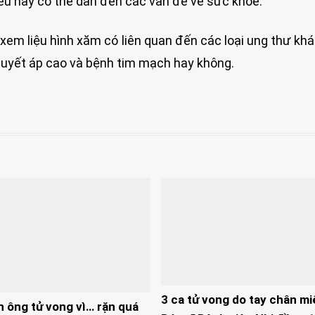
iều này có thể dẫn đến các vấn đề về sức khỏe.
xem liệu hình xăm có liên quan đến các loại ung thư kh
huyết áp cao và bệnh tim mạch hay không.
3 ca tử vong do tay chân mi
n ông tử vong vì… rặn quá