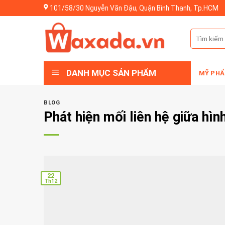
Skip
101/58/30 Nguyễn Văn Đậu, Quận Bình Thạnh, Tp.HCM
to
content
Tìm
kiếm:
DANH MỤC SẢN PHẨM
MỸ PHẨ
BLOG
Phát hiện mối liên hệ giữa hì
22
Th12