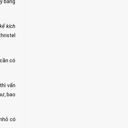
ấy bằng
kể kích
hristel
 cần có
thì vấn
hư, bao
 nhỏ có