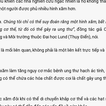
iều khiến các nhà nghiên cứu ngạc nhiên là họ không th
 một người được phủ nhiều hình xăm hơn.
a. Chúng tôi chỉ có thể suy đoán rằng một hình xăm, bất 
ng cơ thể, từ đó có thể gây ra ung thư”
, đồng tác giả C
g và Môi trường thuộc Đại học Lund (Thụy Điển), nói.
à mối liên quan, không phải là một liên kết trực tiếp và
xăm làm tăng nguy cơ mắc bệnh ung thư hạch ác tính, 
ó thể chứa các hóa chất được coi là chất gây ung t
 xăm đôi khi có thể di chuyển khắp cơ thể và các hạt