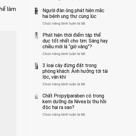
ẩn
400
không
thể làm
formaldehyde
bác
Người đàn ông phát hiện mắc
biết
và
sĩ
hai bệnh ung thư cùng lúc
kim
cảnh
Chức năng bình luận bị tắt
ở
loại
báo
Người
nặng,
về
đàn
Phát hiện thời điểm tập thể
ăn
tác
ông
dục tốt nhất cho tim: Sáng hay
nhiều
hại
phát
có
của
chiều mới là “giờ vàng”?
hiện
thể
1
Chức năng bình luận bị tắt
ở
mắc
hại
kiểu
Phát
hai
gan
ăn
hiện
3 loại cây đừng đặt trong
bệnh
thận
đối
thời
ung
phòng khách: Ảnh hưởng tới tài
với
điểm
thư
lộc, vận khí
huyết
tập
cùng
áp
Chức năng bình luận bị tắt
ở
thể
lúc
và
3
dục
thận:
loại
Chất Propylparaben có trong
tốt
Bạn
cây
nhất
kem dưỡng da Nivea bị thu hồi
nên
đừng
cho
độc hại ra sao?
dành
đặt
tim:
thời
Chức năng bình luận bị tắt
ở
trong
Sáng
gian
Chất
phòng
hay
để
Propylparaben
khách:
chiều
xem
có
Ảnh
mới
xét
trong
hưởng