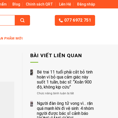
Phẩm
Blog
Chính sách QRT
Liên Hệ
Đăng nhập
077 6972 751
ẢN PHẨM MỚI
BÀI VIẾT LIÊN QUAN
Bé trai 11 tuổi phải cắt bỏ tinh
hoàn vì bỏ qua cảm giác này
suốt 1 tuần, bác sĩ: “Xoắn 900
độ, không kịp cứu”
Chức năng bình luận bị tắt
ở
Bé
trai
Người đàn ông tử vong vì… rặn
11
quá mạnh khi đi vệ sinh: 4 nhóm
tuổi
người được bác sĩ cảnh báo
phải