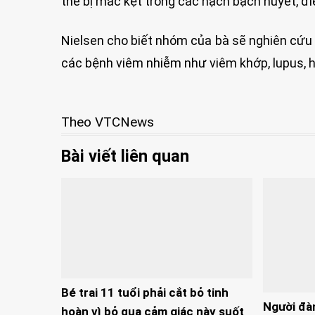
thể bị mắc kẹt trong các hạch bạch huyết, đ
Nielsen cho biết nhóm của bà sẽ nghiên cứu 
các bệnh viêm nhiễm như viêm khớp, lupus, 
Theo VTCNews
Bài viết liên quan
Bé trai 11 tuổi phải cắt bỏ tinh
Người đà
hoàn vì bỏ qua cảm giác này suốt