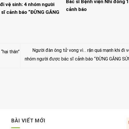
Bác sĩ Bệnh viện Nhi đồng 1
đi vệ sinh: 4 nhóm người
cảnh báo
 sĩ cảnh báo “ĐỪNG GẮNG
Người đàn ông tử vong vì… rặn quá mạnh khi đi vệ
“hại thân”
nhóm người được bác sĩ cảnh báo “ĐỪNG GẮNG SỨ
BÀI VIẾT MỚI