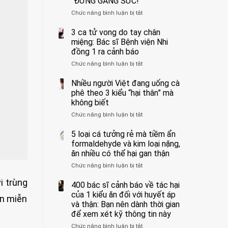
“ĐỪNG GẮNG SỨC!”
cắt
Chức năng bình luận bị tắt
bỏ
ở
tinh
Người
hoàn
đàn
3 ca tử vong do tay chân
vì
ông
miệng: Bác sĩ Bệnh viện Nhi
bỏ
tử
đồng 1 ra cảnh báo
qua
vong
Chức năng bình luận bị tắt
ở
cảm
vì…
3
giác
rặn
ca
Nhiều người Việt đang uống cà
này
quá
tử
suốt
mạnh
phê theo 3 kiểu “hại thân” mà
vong
1
khi
không biết
do
tuần,
đi
Chức năng bình luận bị tắt
ở
tay
bác
vệ
Nhiều
chân
sĩ:
sinh:
người
5 loại cá tưởng rẻ mà tiềm ẩn
miệng:
“Xoắn
4
Việt
Bác
formaldehyde và kim loại nặng,
900
nhóm
đang
sĩ
độ,
người
ăn nhiều có thể hại gan thận
uống
Bệnh
không
được
Chức năng bình luận bị tắt
ở
cà
viện
kịp
bác
5
phê
Nhi
cứu”
sĩ
i trùng
loại
400 bác sĩ cảnh báo về tác hại
theo
đồng
cảnh
cá
3
của 1 kiểu ăn đối với huyết áp
1
báo
ạn miễn
tưởng
kiểu
ra
và thận: Bạn nên dành thời gian
“ĐỪNG
rẻ
“hại
cảnh
GẮNG
để xem xét kỹ thông tin này
mà
thân”
báo
SỨC!”
Chức năng bình luận bị tắt
tiềm
ở
mà