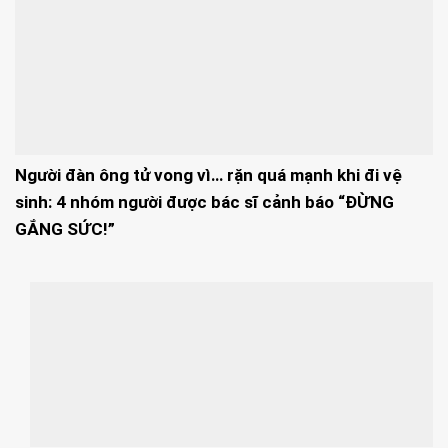
Người đàn ông tử vong vì… rặn quá mạnh khi đi vệ
sinh: 4 nhóm người được bác sĩ cảnh báo “ĐỪNG
GẮNG SỨC!”