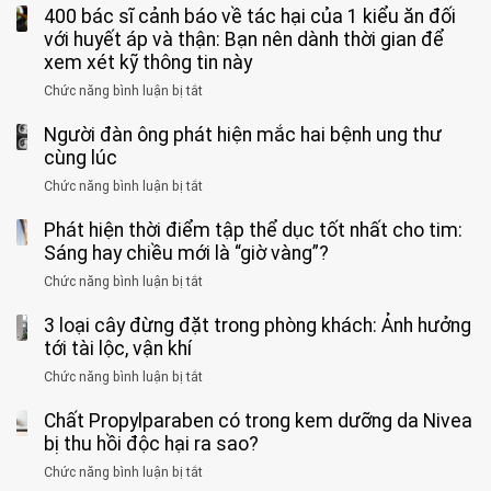
cà
“Xoắn
Bệnh
400 bác sĩ cảnh báo về tác hại của 1 kiểu ăn đối
loại
người
phê
900
viện
cá
với huyết áp và thận: Bạn nên dành thời gian để
được
theo
độ,
Nhi
tưởng
xem xét kỹ thông tin này
bác
3
không
đồng
rẻ
sĩ
kiểu
kịp
Chức năng bình luận bị tắt
ở
1
mà
cảnh
“hại
cứu”
400
ra
tiềm
báo
thân”
Người đàn ông phát hiện mắc hai bệnh ung thư
bác
cảnh
ẩn
“ĐỪNG
mà
sĩ
cùng lúc
báo
formaldehyde
GẮNG
không
cảnh
và
Chức năng bình luận bị tắt
SỨC!”
ở
biết
báo
kim
Người
về
loại
Phát hiện thời điểm tập thể dục tốt nhất cho tim:
đàn
tác
nặng,
ông
Sáng hay chiều mới là “giờ vàng”?
hại
ăn
phát
của
Chức năng bình luận bị tắt
ở
nhiều
hiện
1
Phát
có
mắc
kiểu
3 loại cây đừng đặt trong phòng khách: Ảnh hưởng
hiện
thể
hai
ăn
thời
tới tài lộc, vận khí
hại
bệnh
đối
điểm
gan
ung
Chức năng bình luận bị tắt
ở
với
tập
thận
thư
3
huyết
thể
cùng
Chất Propylparaben có trong kem dưỡng da Nivea
loại
áp
dục
lúc
cây
bị thu hồi độc hại ra sao?
và
tốt
đừng
thận:
nhất
Chức năng bình luận bị tắt
ở
đặt
Bạn
cho