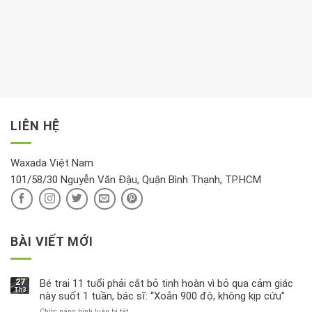
Chất
trong
nên
tim:
Propylparaben
phòng
dành
Sáng
có
khách:
thời
hay
trong
Ảnh
gian
chiều
kem
hưởng
để
mới
dưỡng
tới
xem
là
da
tài
xét
“giờ
Nivea
lộc,
kỹ
vàng”?
bị
vận
thông
thu
LIÊN HỆ
khí
tin
hồi
này
độc
hại
Waxada Việt Nam
ra
101/58/30 Nguyễn Văn Đậu, Quận Bình Thạnh, TP.HCM
sao?
BÀI VIẾT MỚI
27
Bé trai 11 tuổi phải cắt bỏ tinh hoàn vì bỏ qua cảm giác
Th3
này suốt 1 tuần, bác sĩ: “Xoắn 900 độ, không kịp cứu”
Chức năng bình luận bị tắt
ở