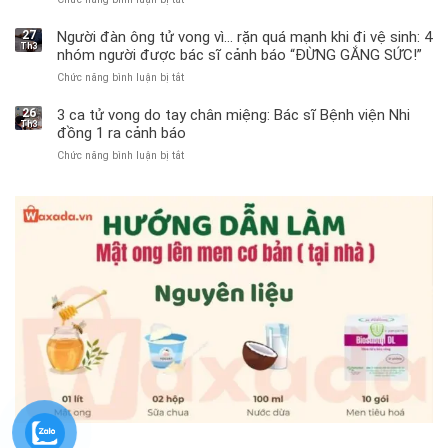
Bé
trai
27
Người đàn ông tử vong vì… rặn quá mạnh khi đi vệ sinh: 4
Th3
11
nhóm người được bác sĩ cảnh báo “ĐỪNG GẮNG SỨC!”
tuổi
Chức năng bình luận bị tắt
ở
phải
Người
cắt
đàn
bỏ
26
3 ca tử vong do tay chân miệng: Bác sĩ Bệnh viện Nhi
Th3
ông
tinh
đồng 1 ra cảnh báo
tử
hoàn
Chức năng bình luận bị tắt
ở
vong
vì
3
vì…
bỏ
ca
rặn
qua
tử
quá
cảm
vong
mạnh
giác
do
khi
này
tay
đi
suốt
chân
vệ
1
miệng:
sinh:
tuần,
Bác
4
bác
sĩ
nhóm
sĩ:
Bệnh
người
“Xoắn
viện
được
900
Nhi
bác
độ,
đồng
sĩ
không
1
cảnh
kịp
ra
báo
cứu”
cảnh
“ĐỪNG
báo
GẮNG