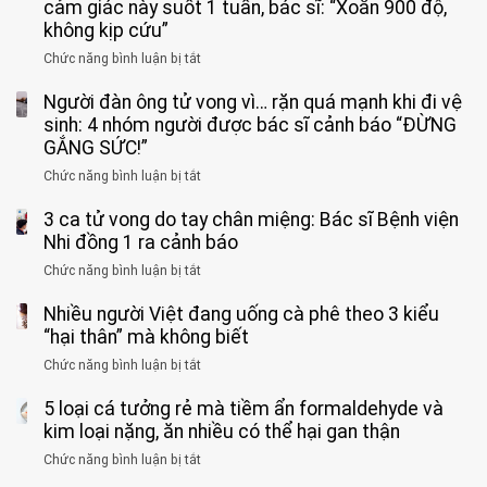
cảm giác này suốt 1 tuần, bác sĩ: “Xoắn 900 độ,
không kịp cứu”
Chức năng bình luận bị tắt
ở
Bé
Người đàn ông tử vong vì… rặn quá mạnh khi đi vệ
trai
11
sinh: 4 nhóm người được bác sĩ cảnh báo “ĐỪNG
tuổi
GẮNG SỨC!”
phải
Chức năng bình luận bị tắt
ở
cắt
Người
bỏ
3 ca tử vong do tay chân miệng: Bác sĩ Bệnh viện
đàn
tinh
ông
Nhi đồng 1 ra cảnh báo
hoàn
tử
vì
Chức năng bình luận bị tắt
ở
vong
bỏ
3
vì…
qua
Nhiều người Việt đang uống cà phê theo 3 kiểu
ca
rặn
cảm
tử
“hại thân” mà không biết
quá
giác
vong
mạnh
Chức năng bình luận bị tắt
ở
này
do
khi
Nhiều
suốt
tay
đi
5 loại cá tưởng rẻ mà tiềm ẩn formaldehyde và
người
1
chân
vệ
Việt
kim loại nặng, ăn nhiều có thể hại gan thận
tuần,
miệng:
sinh:
đang
bác
Bác
Chức năng bình luận bị tắt
ở
4
uống
sĩ:
sĩ
5
nhóm