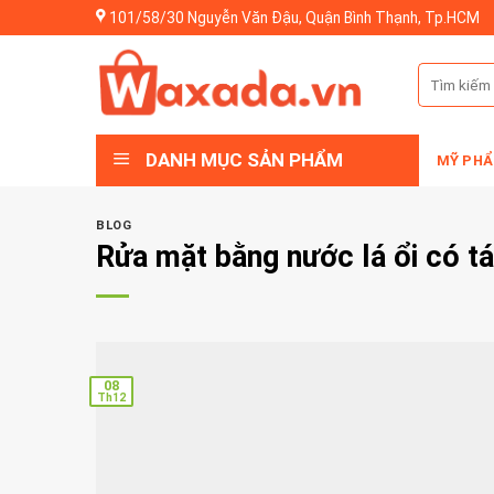
Skip
101/58/30 Nguyễn Văn Đậu, Quận Bình Thạnh, Tp.HCM
to
content
Tìm
kiếm:
DANH MỤC SẢN PHẨM
MỸ PHẨ
BLOG
Rửa mặt bằng nước lá ổi có t
08
Th12