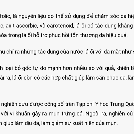
 folic, là nguyên liệu có thể sử dụng để chăm sóc da hi
ic, axit ascorbic, và carotenoid, lá ổi có tác dụng kháng
a trong lá ổi hỗ trợ phục hồi tổn thương da hiệu quả.
u chỉ ra những tác dụng của nước lá ổi với da mặt như 
h loại bỏ gốc tự do mạnh hơn nhiều so với quả, khiến lá
i ra, lá ổi còn có các hợp chất giúp làm săn chắc da, l
nghiên cứu được công bố trên Tạp chí Y học Trung Quốc
 với vi khuẩn gây ra mụn trứng cá. Ngoài ra, nghiên c
êm giúp làm dịu da, làm giảm sự xuất hiện của mụn.