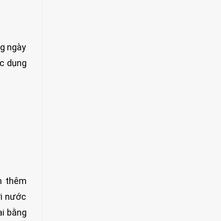
ng ngày
ác dụng
un thêm
ới nước
ại bằng