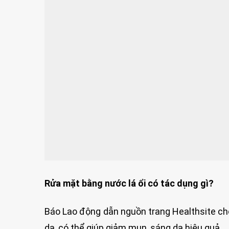
Rửa mặt bằng nước lá ổi có tác dụng gì?
Báo Lao động dẫn nguồn trang Healthsite cho b
da, có thể giúp giảm mụn, sáng da hiệu quả.