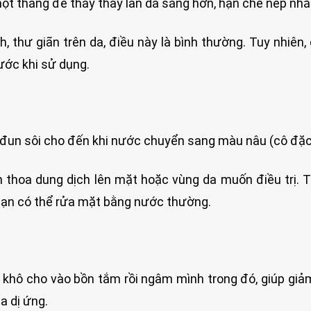
ột tháng để thấy thấy làn da sáng hơn, hạn chế nếp nh
, thư giãn trên da, điều này là bình thường. Tuy nhiên, 
ước khi sử dụng.
ớc đun sôi cho đến khi nước chuyển sang màu nâu (cô đặc
 thoa dung dịch lên mặt hoặc vùng da muốn điều trị. 
 bạn có thể rửa mặt bằng nước thường.
ổi khô cho vào bồn tắm rồi ngâm mình trong đó, giúp gi
a dị ứng.