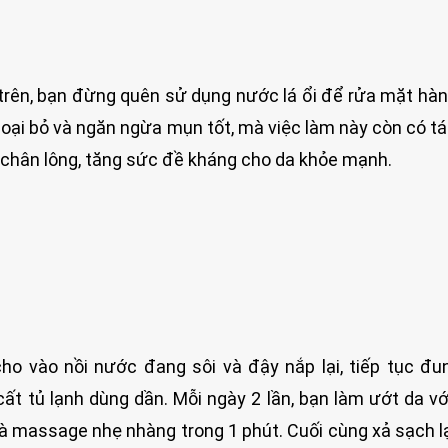
 trên, bạn đừng quên sử dụng nước lá ổi để rửa mặt hà
 loại bỏ và ngăn ngừa mụn tốt, mà việc làm này còn có t
ỗ chân lông, tăng sức đề kháng cho da khỏe mạnh.
cho vào nồi nước đang sôi và đậy nắp lại, tiếp tục đ
cất tủ lạnh dùng dần. Mỗi ngày 2 lần, bạn làm ướt da v
à massage nhẹ nhàng trong 1 phút. Cuối cùng xả sạch l