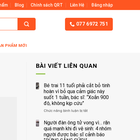
Phẩm
Blog
Chính sách QRT
Liên Hệ
Đăng nhập
077 6972 751
ẢN PHẨM MỚI
BÀI VIẾT LIÊN QUAN
Bé trai 11 tuổi phải cắt bỏ tinh
hoàn vì bỏ qua cảm giác này
suốt 1 tuần, bác sĩ: “Xoắn 900
độ, không kịp cứu”
Chức năng bình luận bị tắt
ở
Bé
trai
Người đàn ông tử vong vì… rặn
11
quá mạnh khi đi vệ sinh: 4 nhóm
tuổi
người được bác sĩ cảnh báo
phải