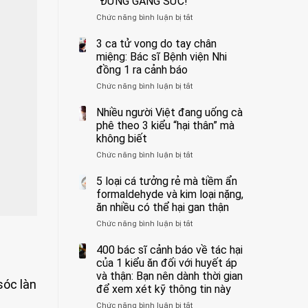
“ĐỪNG GẮNG SỨC!”
cắt
Chức năng bình luận bị tắt
bỏ
ở
tinh
Người
hoàn
đàn
3 ca tử vong do tay chân
vì
ông
miệng: Bác sĩ Bệnh viện Nhi
bỏ
tử
đồng 1 ra cảnh báo
qua
vong
Chức năng bình luận bị tắt
ở
cảm
vì…
3
giác
rặn
ca
Nhiều người Việt đang uống cà
này
quá
tử
suốt
mạnh
phê theo 3 kiểu “hại thân” mà
vong
1
khi
không biết
do
tuần,
đi
Chức năng bình luận bị tắt
ở
tay
bác
vệ
Nhiều
chân
sĩ:
sinh:
người
5 loại cá tưởng rẻ mà tiềm ẩn
miệng:
“Xoắn
4
Việt
Bác
formaldehyde và kim loại nặng,
900
nhóm
đang
sĩ
độ,
người
ăn nhiều có thể hại gan thận
uống
Bệnh
không
được
Chức năng bình luận bị tắt
ở
cà
viện
kịp
bác
5
phê
Nhi
cứu”
sĩ
loại
400 bác sĩ cảnh báo về tác hại
theo
đồng
cảnh
cá
3
của 1 kiểu ăn đối với huyết áp
1
báo
tưởng
kiểu
ra
và thận: Bạn nên dành thời gian
“ĐỪNG
sóc làn
rẻ
“hại
cảnh
GẮNG
để xem xét kỹ thông tin này
mà
thân”
báo
SỨC!”
Chức năng bình luận bị tắt
tiềm
ở
mà