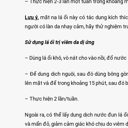
– Thực hiện 2-3 lần một tuần trong khoảng m
Lưu ý,
mặt nạ lá ổi này có tác dụng kích thích
người có làn da nhạy cảm, hãy thử nghiệm tr
Sử dụng lá ổi trị viêm da dị ứng
– Dùng lá ổi khô, vò nát cho vào nồi, đổ nư
– Để dung dịch nguội, sau đó dùng bông gòn
lên mặt và để trong khoảng 15 phút, sau đó
– Thực hiện 2 lần/tuần.
Ngoài ra, có thể lấy dung dịch nước đun lá 
và mẩn đỏ, giảm cảm giác khó chịu do viêm d