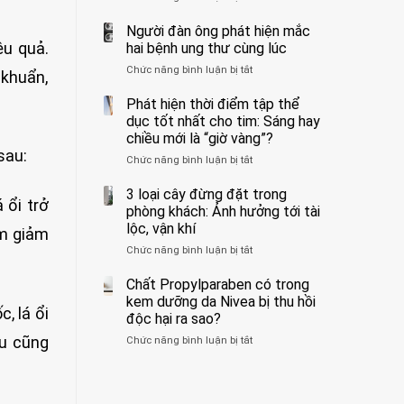
ẩn
400
không
formaldehyde
bác
Người đàn ông phát hiện mắc
biết
và
sĩ
ệu quả.
hai bệnh ung thư cùng lúc
kim
cảnh
Chức năng bình luận bị tắt
ở
loại
báo
 khuẩn,
Người
nặng,
về
đàn
Phát hiện thời điểm tập thể
ăn
tác
ông
dục tốt nhất cho tim: Sáng hay
nhiều
hại
phát
có
của
chiều mới là “giờ vàng”?
hiện
thể
1
sau:
Chức năng bình luận bị tắt
ở
mắc
hại
kiểu
Phát
hai
gan
ăn
hiện
3 loại cây đừng đặt trong
bệnh
thận
đối
 ổi trở
thời
ung
phòng khách: Ảnh hưởng tới tài
với
điểm
thư
lộc, vận khí
huyết
àm giảm
tập
cùng
áp
Chức năng bình luận bị tắt
ở
thể
lúc
và
3
dục
thận:
loại
Chất Propylparaben có trong
tốt
Bạn
cây
nhất
kem dưỡng da Nivea bị thu hồi
nên
, lá ổi
đừng
cho
độc hại ra sao?
dành
đặt
tim:
thời
ứu cũng
Chức năng bình luận bị tắt
ở
trong
Sáng
gian
Chất
phòng
hay
để
Propylparaben
khách:
chiều
xem
có
Ảnh
mới
xét
trong
hưởng