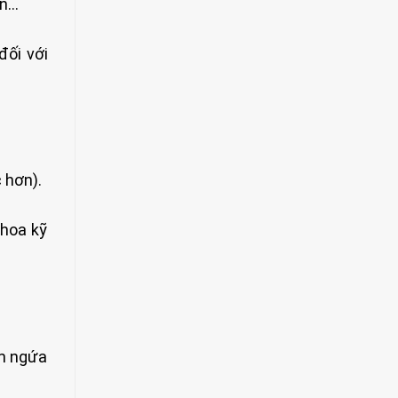
ăn…
đối với
 hơn).
Thoa kỹ
ảm ngứa