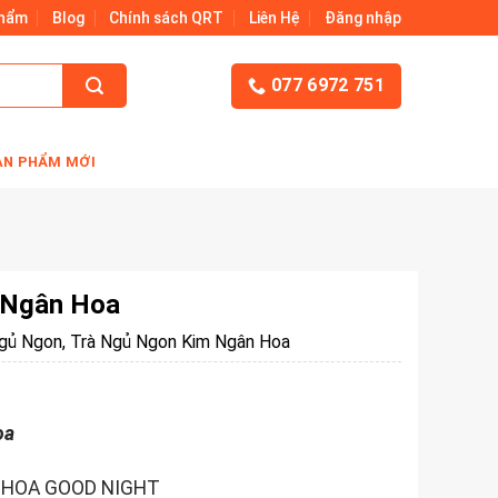
Phẩm
Blog
Chính sách QRT
Liên Hệ
Đăng nhập
077 6972 751
ẢN PHẨM MỚI
 Ngân Hoa
gủ Ngon
,
Trà Ngủ Ngon Kim Ngân Hoa
oa
 HOA GOOD NIGHT