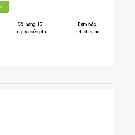
 số lượng
G
Đổi hàng 15
Đảm bảo
ngày miễn phí
chính hãng