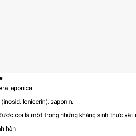
a
era japonica
inosid, lonicerin), saponin.
ược coi là một trong những kháng sinh thực vật nổ
nh hàn