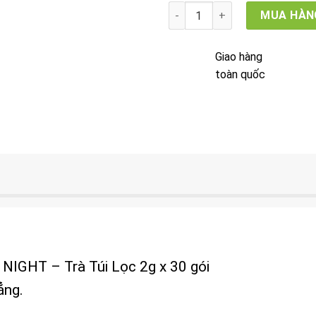
Trà Ngủ Ngon Kim Ngân Hoa
MUA HÀN
Giao hàng
toàn quốc
HT – Trà Túi Lọc 2g x 30 gói
ẳng.