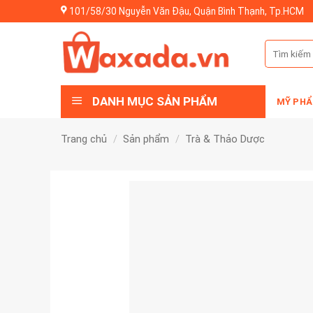
Skip
101/58/30 Nguyễn Văn Đậu, Quận Bình Thạnh, Tp.HCM
to
content
Tìm
kiếm:
DANH MỤC SẢN PHẨM
MỸ PHẨ
Trang chủ
/
Sản phẩm
/
Trà & Thảo Dược