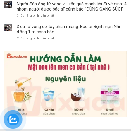
trai
27
Người đàn ông tử vong vì… rặn quá mạnh khi đi vệ sinh: 4
Th3
11
nhóm người được bác sĩ cảnh báo “ĐỪNG GẮNG SỨC!”
tuổi
Chức năng bình luận bị tắt
ở
phải
Người
cắt
đàn
bỏ
26
3 ca tử vong do tay chân miệng: Bác sĩ Bệnh viện Nhi
Th3
ông
tinh
đồng 1 ra cảnh báo
tử
hoàn
Chức năng bình luận bị tắt
ở
vong
vì
3
vì…
bỏ
ca
rặn
qua
tử
quá
cảm
vong
mạnh
giác
do
khi
này
tay
đi
suốt
chân
vệ
1
miệng:
sinh:
tuần,
Bác
4
bác
sĩ
nhóm
sĩ:
Bệnh
người
“Xoắn
viện
được
900
Nhi
bác
độ,
đồng
sĩ
không
1
cảnh
kịp
ra
báo
cứu”
cảnh
“ĐỪNG
báo
GẮNG
SỨC!”