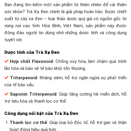
Bạn đang tìm kiếm một sản phẩm từ thiên nhiên để cải thiện
sức khỏe? Trà Xạ Đen chính là giải pháp hoàn hảo. Được chiết
xuất từ cây xạ đen – loại thảo dược quý giá có nguồn gốc từ
vùng núi cao tỉnh Hòa Bình, Việt Nam, sản phẩm này được
đông đảo người tin dùng nhờ những dược tính và công dụng
tuyệt vời.
Dược tính của Trà Xạ Đen
Hợp chất Flavonoid
: Chống oxy hóa, làm chậm quá trình
lão hóa và bảo vệ tế bào khỏi tổn thương.
Triterpenoid
: Kháng viêm, hỗ trợ ngăn ngừa sự phát triển
của tế bào xấu.
Saponin Triterpenoid
: Giúp tăng cường hệ miễn dịch, hỗ
trợ tiêu hóa và thanh lọc cơ thể.
Công dụng nổi bật của Trà Xạ Đen
Thanh lọc cơ thể
: Giúp loại bỏ độc tố, hỗ trợ gan và thận
hoạt động hiệu quả hơn.