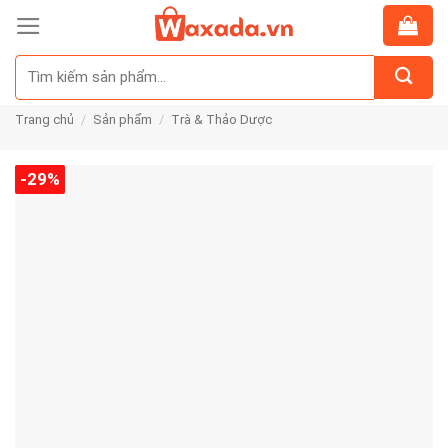
Skip
to
Tìm
content
kiếm:
Trang chủ
/
Sản phẩm
/
Trà & Thảo Dược
-29%