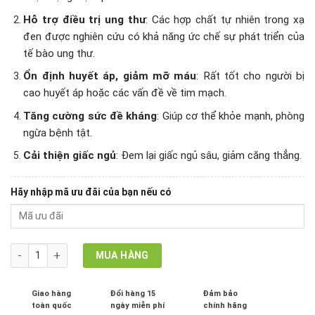
Hỗ trợ điều trị ung thư
: Các hợp chất tự nhiên trong xạ
đen được nghiên cứu có khả năng ức chế sự phát triển của
tế bào ung thư.
Ổn định huyết áp, giảm mỡ máu
: Rất tốt cho người bị
cao huyết áp hoặc các vấn đề về tim mạch.
Tăng cường sức đề kháng
: Giúp cơ thể khỏe mạnh, phòng
ngừa bệnh tật.
Cải thiện giấc ngủ
: Đem lại giấc ngủ sâu, giảm căng thẳng.
Hãy nhập mã ưu đãi của bạn nếu có
Trà Túi Lọc Xạ Đen - Combo 2 hộp số lượng
MUA HÀNG
Giao hàng
Đổi hàng 15
Đảm bảo
toàn quốc
ngày miễn phí
chính hãng