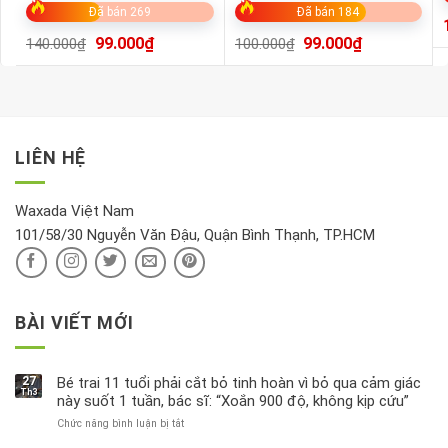
Đã bán 269
Đã bán 184
99.000
₫
99.000
₫
140.000
₫
100.000
₫
LIÊN HỆ
Waxada Việt Nam
101/58/30 Nguyễn Văn Đậu, Quận Bình Thạnh, TP.HCM
BÀI VIẾT MỚI
27
Bé trai 11 tuổi phải cắt bỏ tinh hoàn vì bỏ qua cảm giác
Th3
này suốt 1 tuần, bác sĩ: “Xoắn 900 độ, không kịp cứu”
Chức năng bình luận bị tắt
ở
Bé