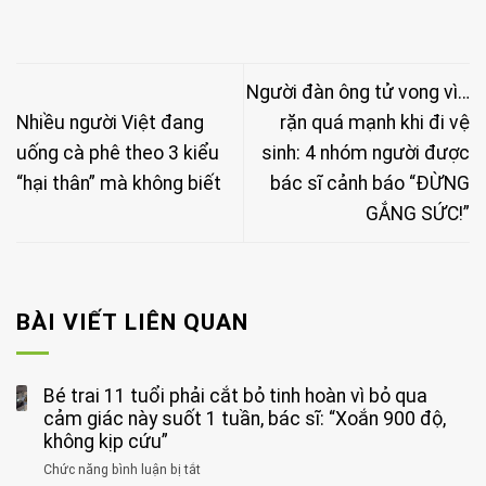
Người đàn ông tử vong vì…
Nhiều người Việt đang
rặn quá mạnh khi đi vệ
uống cà phê theo 3 kiểu
sinh: 4 nhóm người được
“hại thân” mà không biết
bác sĩ cảnh báo “ĐỪNG
GẮNG SỨC!”
BÀI VIẾT LIÊN QUAN
Bé trai 11 tuổi phải cắt bỏ tinh hoàn vì bỏ qua
cảm giác này suốt 1 tuần, bác sĩ: “Xoắn 900 độ,
không kịp cứu”
Chức năng bình luận bị tắt
ở