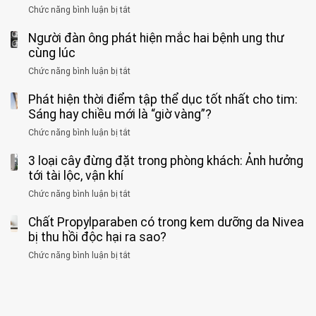
rẻ
sĩ
kiểu
kịp
Chức năng bình luận bị tắt
ở
1
mà
cảnh
“hại
cứu”
400
ra
tiềm
báo
thân”
Người đàn ông phát hiện mắc hai bệnh ung thư
bác
cảnh
ẩn
“ĐỪNG
mà
sĩ
cùng lúc
báo
formaldehyde
GẮNG
không
cảnh
và
Chức năng bình luận bị tắt
SỨC!”
ở
biết
báo
kim
Người
về
loại
Phát hiện thời điểm tập thể dục tốt nhất cho tim:
đàn
tác
nặng,
ông
Sáng hay chiều mới là “giờ vàng”?
hại
ăn
phát
của
Chức năng bình luận bị tắt
ở
nhiều
hiện
1
Phát
có
mắc
kiểu
3 loại cây đừng đặt trong phòng khách: Ảnh hưởng
hiện
thể
hai
ăn
thời
tới tài lộc, vận khí
hại
bệnh
đối
điểm
gan
ung
Chức năng bình luận bị tắt
ở
với
tập
thận
thư
3
huyết
thể
cùng
Chất Propylparaben có trong kem dưỡng da Nivea
loại
áp
dục
lúc
cây
bị thu hồi độc hại ra sao?
và
tốt
đừng
thận:
nhất
Chức năng bình luận bị tắt
ở
đặt
Bạn
cho
Chất
trong
nên
tim:
Propylparaben
phòng
dành
Sáng
có
khách:
thời
hay
trong
Ảnh