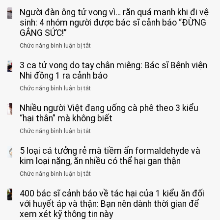
Bé
Người đàn ông tử vong vì… rặn quá mạnh khi đi vệ
trai
11
sinh: 4 nhóm người được bác sĩ cảnh báo “ĐỪNG
tuổi
GẮNG SỨC!”
phải
Chức năng bình luận bị tắt
ở
cắt
Người
bỏ
3 ca tử vong do tay chân miệng: Bác sĩ Bệnh viện
đàn
tinh
ông
Nhi đồng 1 ra cảnh báo
hoàn
tử
vì
Chức năng bình luận bị tắt
ở
vong
bỏ
3
vì…
qua
Nhiều người Việt đang uống cà phê theo 3 kiểu
ca
rặn
cảm
tử
“hại thân” mà không biết
quá
giác
vong
mạnh
Chức năng bình luận bị tắt
ở
này
do
khi
Nhiều
suốt
tay
đi
5 loại cá tưởng rẻ mà tiềm ẩn formaldehyde và
người
1
chân
vệ
Việt
kim loại nặng, ăn nhiều có thể hại gan thận
tuần,
miệng:
sinh:
đang
bác
Bác
Chức năng bình luận bị tắt
ở
4
uống
sĩ:
sĩ
5
nhóm
cà
“Xoắn
Bệnh
400 bác sĩ cảnh báo về tác hại của 1 kiểu ăn đối
loại
người
phê
900
viện
cá
với huyết áp và thận: Bạn nên dành thời gian để
được
theo
độ,
Nhi
tưởng
xem xét kỹ thông tin này
bác
3
không
đồng