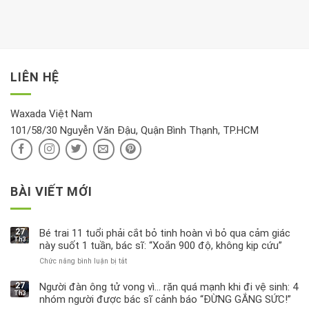
gian
chiều
kem
hưởng
để
mới
dưỡng
tới
xem
là
da
tài
xét
“giờ
Nivea
lộc,
kỹ
vàng”?
bị
vận
thông
thu
LIÊN HỆ
khí
tin
hồi
này
độc
hại
Waxada Việt Nam
ra
101/58/30 Nguyễn Văn Đậu, Quận Bình Thạnh, TP.HCM
sao?
BÀI VIẾT MỚI
27
Bé trai 11 tuổi phải cắt bỏ tinh hoàn vì bỏ qua cảm giác
Th3
này suốt 1 tuần, bác sĩ: “Xoắn 900 độ, không kịp cứu”
Chức năng bình luận bị tắt
ở
Bé
trai
27
Người đàn ông tử vong vì… rặn quá mạnh khi đi vệ sinh: 4
Th3
11
nhóm người được bác sĩ cảnh báo “ĐỪNG GẮNG SỨC!”
tuổi