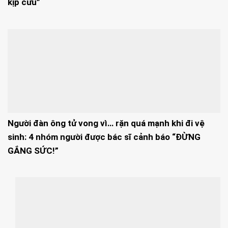
kịp cứu”
Người đàn ông tử vong vì… rặn quá mạnh khi đi vệ
sinh: 4 nhóm người được bác sĩ cảnh báo “ĐỪNG
GẮNG SỨC!”