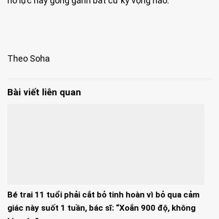
nỗ lực hay gồng gánh bất cứ kỳ vọng nào.
Theo Soha
Bài viết liên quan
Bé trai 11 tuổi phải cắt bỏ tinh hoàn vì bỏ qua cảm
giác này suốt 1 tuần, bác sĩ: “Xoắn 900 độ, không