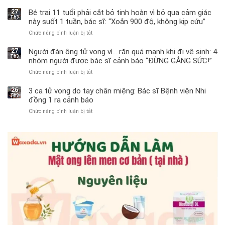
27
Bé trai 11 tuổi phải cắt bỏ tinh hoàn vì bỏ qua cảm giác
Th3
này suốt 1 tuần, bác sĩ: “Xoắn 900 độ, không kịp cứu”
Chức năng bình luận bị tắt
ở
Bé
trai
27
Người đàn ông tử vong vì… rặn quá mạnh khi đi vệ sinh: 4
Th3
11
nhóm người được bác sĩ cảnh báo “ĐỪNG GẮNG SỨC!”
tuổi
Chức năng bình luận bị tắt
ở
phải
Người
cắt
đàn
bỏ
26
3 ca tử vong do tay chân miệng: Bác sĩ Bệnh viện Nhi
Th3
ông
tinh
đồng 1 ra cảnh báo
tử
hoàn
Chức năng bình luận bị tắt
ở
vong
vì
3
vì…
bỏ
ca
rặn
qua
tử
quá
cảm
vong
mạnh
giác
do
khi
này
tay
đi
suốt
chân
vệ
1
miệng:
sinh:
tuần,
Bác
4
bác
sĩ
nhóm
sĩ:
Bệnh
người
“Xoắn
viện
được
900
Nhi
bác
độ,
đồng
sĩ