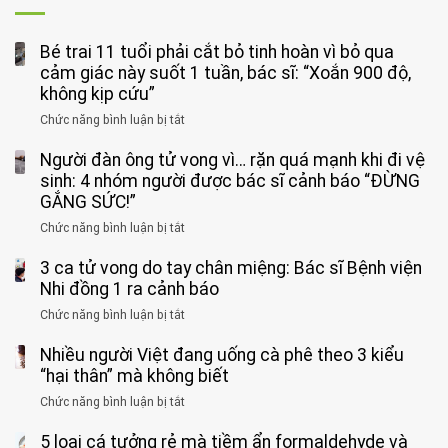
Bé trai 11 tuổi phải cắt bỏ tinh hoàn vì bỏ qua
cảm giác này suốt 1 tuần, bác sĩ: “Xoắn 900 độ,
không kịp cứu”
Chức năng bình luận bị tắt
ở
Bé
Người đàn ông tử vong vì… rặn quá mạnh khi đi vệ
trai
11
sinh: 4 nhóm người được bác sĩ cảnh báo “ĐỪNG
tuổi
GẮNG SỨC!”
phải
Chức năng bình luận bị tắt
ở
cắt
Người
bỏ
3 ca tử vong do tay chân miệng: Bác sĩ Bệnh viện
đàn
tinh
ông
Nhi đồng 1 ra cảnh báo
hoàn
tử
vì
Chức năng bình luận bị tắt
ở
vong
bỏ
3
vì…
qua
Nhiều người Việt đang uống cà phê theo 3 kiểu
ca
rặn
cảm
tử
“hại thân” mà không biết
quá
giác
vong
mạnh
Chức năng bình luận bị tắt
ở
này
do
khi
Nhiều
suốt
tay
đi
5 loại cá tưởng rẻ mà tiềm ẩn formaldehyde và
người
1