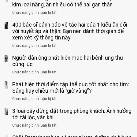
chân
vệ
Việt
kim loại nặng, ăn nhiều có thể hại gan thận
tuần,
miệng:
sinh:
đang
bác
Bác
Chức năng bình luận bị tắt
ở
4
uống
sĩ:
sĩ
5
nhóm
cà
“Xoắn
Bệnh
400 bác sĩ cảnh báo về tác hại của 1 kiểu ăn đối
loại
người
phê
900
viện
cá
với huyết áp và thận: Bạn nên dành thời gian để
được
theo
độ,
Nhi
tưởng
xem xét kỹ thông tin này
bác
3
không
đồng
rẻ
sĩ
kiểu
kịp
Chức năng bình luận bị tắt
ở
1
mà
cảnh
“hại
cứu”
400
ra
tiềm
báo
thân”
Người đàn ông phát hiện mắc hai bệnh ung thư
bác
cảnh
ẩn
“ĐỪNG
mà
sĩ
cùng lúc
báo
formaldehyde
GẮNG
không
cảnh
và
Chức năng bình luận bị tắt
SỨC!”
ở
biết
báo
kim
Người
về
loại
Phát hiện thời điểm tập thể dục tốt nhất cho tim:
đàn
tác
nặng,
ông
Sáng hay chiều mới là “giờ vàng”?
hại
ăn
phát
của
Chức năng bình luận bị tắt
ở
nhiều
hiện
1
Phát
có
mắc
kiểu
3 loại cây đừng đặt trong phòng khách: Ảnh hưởng
hiện
thể
hai
ăn
thời
tới tài lộc, vận khí
hại
bệnh
đối
điểm
gan
ung
Chức năng bình luận bị tắt
ở
với
tập
thận
thư
3
huyết
thể
cùng