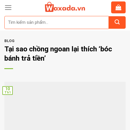
Skip
to
Tìm
content
kiếm:
BLOG
Tại sao chồng ngoan lại thích ‘bóc
bánh trả tiền’
10
Th1