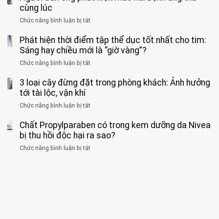
“ĐỪNG
mà
sĩ
cùng lúc
báo
formaldehyde
GẮNG
không
cảnh
và
Chức năng bình luận bị tắt
SỨC!”
ở
biết
báo
kim
Người
về
loại
Phát hiện thời điểm tập thể dục tốt nhất cho tim:
đàn
tác
nặng,
ông
Sáng hay chiều mới là “giờ vàng”?
hại
ăn
phát
của
Chức năng bình luận bị tắt
ở
nhiều
hiện
1
Phát
có
mắc
kiểu
3 loại cây đừng đặt trong phòng khách: Ảnh hưởng
hiện
thể
hai
ăn
thời
tới tài lộc, vận khí
hại
bệnh
đối
điểm
gan
ung
Chức năng bình luận bị tắt
ở
với
tập
thận
thư
3
huyết
thể
cùng
Chất Propylparaben có trong kem dưỡng da Nivea
loại
áp
dục
lúc
cây
bị thu hồi độc hại ra sao?
và
tốt
đừng
thận:
nhất
Chức năng bình luận bị tắt
ở
đặt
Bạn
cho
Chất
trong
nên
tim:
Propylparaben
phòng
dành
Sáng
có
khách:
thời
hay
trong
Ảnh
gian
chiều
kem
hưởng
để
mới
dưỡng
tới
xem
là
da
tài