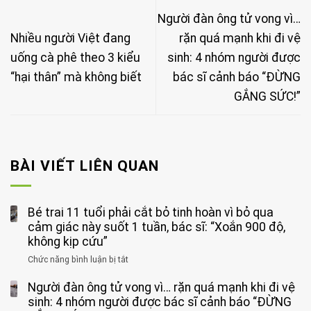
Người đàn ông tử vong vì…
Nhiều người Việt đang
rặn quá mạnh khi đi vệ
uống cà phê theo 3 kiểu
sinh: 4 nhóm người được
“hại thân” mà không biết
bác sĩ cảnh báo “ĐỪNG
GẮNG SỨC!”
BÀI VIẾT LIÊN QUAN
Bé trai 11 tuổi phải cắt bỏ tinh hoàn vì bỏ qua
cảm giác này suốt 1 tuần, bác sĩ: “Xoắn 900 độ,
không kịp cứu”
Chức năng bình luận bị tắt
ở
Bé
Người đàn ông tử vong vì… rặn quá mạnh khi đi vệ
trai
11
sinh: 4 nhóm người được bác sĩ cảnh báo “ĐỪNG