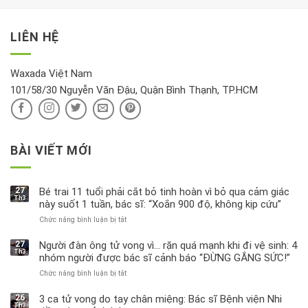
xét
“giờ
Nivea
lộc,
kỹ
vàng”?
bị
vận
thông
thu
LIÊN HỆ
khí
tin
hồi
này
độc
hại
Waxada Việt Nam
ra
101/58/30 Nguyễn Văn Đậu, Quận Bình Thạnh, TP.HCM
sao?
BÀI VIẾT MỚI
27
Bé trai 11 tuổi phải cắt bỏ tinh hoàn vì bỏ qua cảm giác
Th3
này suốt 1 tuần, bác sĩ: “Xoắn 900 độ, không kịp cứu”
Chức năng bình luận bị tắt
ở
Bé
trai
27
Người đàn ông tử vong vì… rặn quá mạnh khi đi vệ sinh: 4
Th3
11
nhóm người được bác sĩ cảnh báo “ĐỪNG GẮNG SỨC!”
tuổi
Chức năng bình luận bị tắt
ở
phải
Người
cắt
đàn
bỏ
26
3 ca tử vong do tay chân miệng: Bác sĩ Bệnh viện Nhi
Th3
ông
tinh