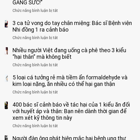
tuổi
GẮNG SỨC!”
phải
Chức năng bình luận bị tắt
ở
cắt
Người
bỏ
3 ca tử vong do tay chân miệng: Bác sĩ Bệnh viện
đàn
tinh
ông
Nhi đồng 1 ra cảnh báo
hoàn
tử
vì
Chức năng bình luận bị tắt
ở
vong
bỏ
3
vì…
qua
Nhiều người Việt đang uống cà phê theo 3 kiểu
ca
rặn
cảm
tử
“hại thân” mà không biết
quá
giác
vong
mạnh
Chức năng bình luận bị tắt
ở
này
do
khi
Nhiều
suốt
tay
đi
5 loại cá tưởng rẻ mà tiềm ẩn formaldehyde và
người
1
chân
vệ
Việt
kim loại nặng, ăn nhiều có thể hại gan thận
tuần,
miệng:
sinh:
đang
bác
Bác
Chức năng bình luận bị tắt
ở
4
uống
sĩ:
sĩ
5
nhóm
cà
“Xoắn
Bệnh
400 bác sĩ cảnh báo về tác hại của 1 kiểu ăn đối
loại
người
phê
900
viện
cá
với huyết áp và thận: Bạn nên dành thời gian để
được
theo
độ,
Nhi
tưởng
xem xét kỹ thông tin này
bác
3
không
đồng
rẻ
sĩ
kiểu
kịp
Chức năng bình luận bị tắt
ở
1
mà
cảnh
“hại
cứu”
400
ra
tiềm
báo
thân”
Người đàn ông phát hiện mắc hai bệnh ung thư
bác
cảnh
ẩn