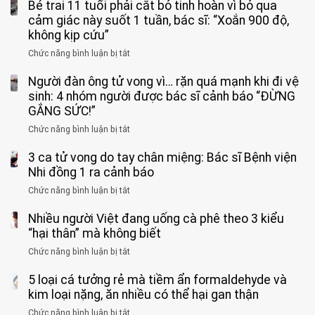
Bé trai 11 tuổi phải cắt bỏ tinh hoàn vì bỏ qua
cảm giác này suốt 1 tuần, bác sĩ: “Xoắn 900 độ,
không kịp cứu”
Chức năng bình luận bị tắt
ở
Bé
Người đàn ông tử vong vì… rặn quá mạnh khi đi vệ
trai
11
sinh: 4 nhóm người được bác sĩ cảnh báo “ĐỪNG
tuổi
GẮNG SỨC!”
phải
Chức năng bình luận bị tắt
ở
cắt
Người
bỏ
3 ca tử vong do tay chân miệng: Bác sĩ Bệnh viện
đàn
tinh
ông
Nhi đồng 1 ra cảnh báo
hoàn
tử
vì
Chức năng bình luận bị tắt
ở
vong
bỏ
3
vì…
qua
Nhiều người Việt đang uống cà phê theo 3 kiểu
ca
rặn
cảm
tử
“hại thân” mà không biết
quá
giác
vong
mạnh
Chức năng bình luận bị tắt
ở
này
do
khi
Nhiều
suốt
tay
đi
5 loại cá tưởng rẻ mà tiềm ẩn formaldehyde và
người
1
chân
vệ
Việt
kim loại nặng, ăn nhiều có thể hại gan thận
tuần,
miệng:
sinh:
đang
bác
Bác
Chức năng bình luận bị tắt
ở