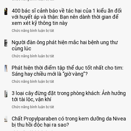
4
uống
sĩ:
sĩ
5
nhóm
cà
“Xoắn
Bệnh
400 bác sĩ cảnh báo về tác hại của 1 kiểu ăn đối
loại
người
phê
900
viện
cá
với huyết áp và thận: Bạn nên dành thời gian để
được
theo
độ,
Nhi
tưởng
xem xét kỹ thông tin này
bác
3
không
đồng
rẻ
sĩ
kiểu
kịp
Chức năng bình luận bị tắt
ở
1
mà
cảnh
“hại
cứu”
400
ra
tiềm
báo
thân”
Người đàn ông phát hiện mắc hai bệnh ung thư
bác
cảnh
ẩn
“ĐỪNG
mà
sĩ
cùng lúc
báo
formaldehyde
GẮNG
không
cảnh
và
Chức năng bình luận bị tắt
SỨC!”
ở
biết
báo
kim
Người
về
loại
Phát hiện thời điểm tập thể dục tốt nhất cho tim:
đàn
tác
nặng,
ông
Sáng hay chiều mới là “giờ vàng”?
hại
ăn
phát
của
Chức năng bình luận bị tắt
ở
nhiều
hiện
1
Phát
có
mắc
kiểu
3 loại cây đừng đặt trong phòng khách: Ảnh hưởng
hiện
thể
hai
ăn
thời
tới tài lộc, vận khí
hại
bệnh
đối
điểm
gan
ung
Chức năng bình luận bị tắt
ở
với
tập
thận
thư
3
huyết
thể
cùng
Chất Propylparaben có trong kem dưỡng da Nivea
loại
áp
dục
lúc
cây
bị thu hồi độc hại ra sao?
và
tốt
đừng
thận: