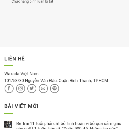
nhất
Chức năng bình luận bị tắt
ở
đặt
Bạn
cho
Chất
trong
nên
tim:
Propylparaben
phòng
dành
Sáng
có
khách:
thời
hay
trong
Ảnh
gian
chiều
kem
hưởng
để
mới
dưỡng
tới
xem
là
da
tài
xét
“giờ
Nivea
lộc,
kỹ
vàng”?
bị
vận
thông
thu
LIÊN HỆ
khí
tin
hồi
này
độc
hại
Waxada Việt Nam
ra
101/58/30 Nguyễn Văn Đậu, Quận Bình Thạnh, TP.HCM
sao?
BÀI VIẾT MỚI
27
Bé trai 11 tuổi phải cắt bỏ tinh hoàn vì bỏ qua cảm giác
Th3
này suốt 1 tuần, bác sĩ: “Xoắn 900 độ, không kịp cứu”