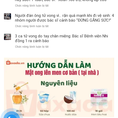
Chức năng bình luận bị tắt
ở
Bé
trai
27
Người đàn ông tử vong vì… rặn quá mạnh khi đi vệ sinh: 4
Th3
11
nhóm người được bác sĩ cảnh báo “ĐỪNG GẮNG SỨC!”
tuổi
Chức năng bình luận bị tắt
ở
phải
Người
cắt
đàn
bỏ
26
3 ca tử vong do tay chân miệng: Bác sĩ Bệnh viện Nhi
Th3
ông
tinh
đồng 1 ra cảnh báo
tử
hoàn
Chức năng bình luận bị tắt
ở
vong
vì
3
vì…
bỏ
ca
rặn
qua
tử
quá
cảm
vong
mạnh
giác
do
khi
này
tay
đi
suốt
chân
vệ
1
miệng:
sinh:
tuần,
Bác
4
bác
sĩ
nhóm
sĩ:
Bệnh
người
“Xoắn
viện
được
900
Nhi
bác
độ,
đồng
sĩ
không
1
cảnh
kịp
ra
báo
cứu”