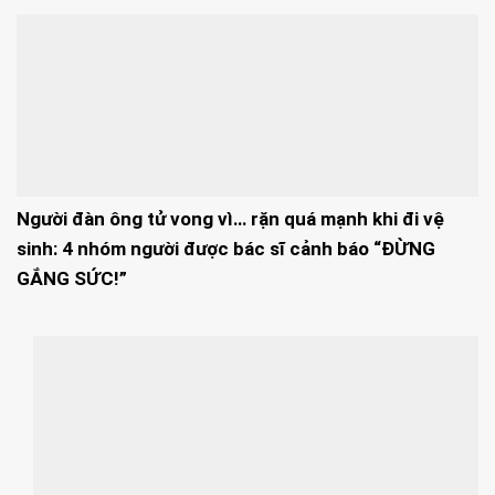
Người đàn ông tử vong vì… rặn quá mạnh khi đi vệ
sinh: 4 nhóm người được bác sĩ cảnh báo “ĐỪNG
GẮNG SỨC!”