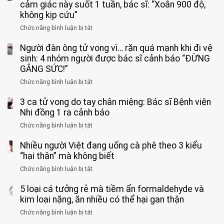
cảm giác này suốt 1 tuần, bác sĩ: “Xoắn 900 độ,
không kịp cứu”
Chức năng bình luận bị tắt
ở
Bé
Người đàn ông tử vong vì… rặn quá mạnh khi đi vệ
trai
11
sinh: 4 nhóm người được bác sĩ cảnh báo “ĐỪNG
tuổi
GẮNG SỨC!”
phải
Chức năng bình luận bị tắt
ở
cắt
Người
bỏ
3 ca tử vong do tay chân miệng: Bác sĩ Bệnh viện
đàn
tinh
ông
Nhi đồng 1 ra cảnh báo
hoàn
tử
vì
Chức năng bình luận bị tắt
ở
vong
bỏ
3
vì…
qua
Nhiều người Việt đang uống cà phê theo 3 kiểu
ca
rặn
cảm
tử
“hại thân” mà không biết
quá
giác
vong
mạnh
Chức năng bình luận bị tắt
ở
này
do
khi
Nhiều
suốt
tay
đi
5 loại cá tưởng rẻ mà tiềm ẩn formaldehyde và
người
1
chân
vệ
Việt
kim loại nặng, ăn nhiều có thể hại gan thận
tuần,
miệng:
sinh:
đang
bác
Bác
Chức năng bình luận bị tắt
ở
4
uống
sĩ:
sĩ
5