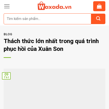
Skip
to
Tìm
content
kiếm:
BLOG
Thách thức lớn nhất trong quá trình
phục hồi của Xuân Son
09
Th1