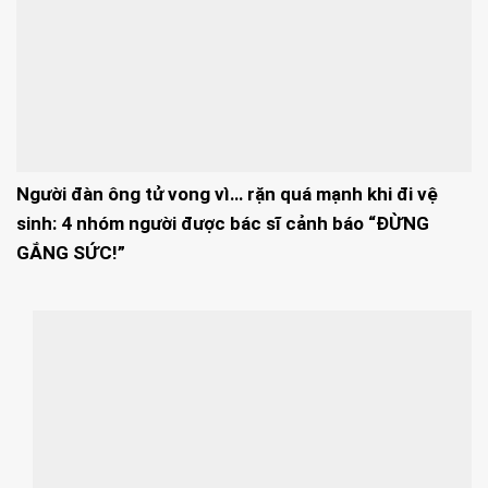
Người đàn ông tử vong vì… rặn quá mạnh khi đi vệ
sinh: 4 nhóm người được bác sĩ cảnh báo “ĐỪNG
GẮNG SỨC!”