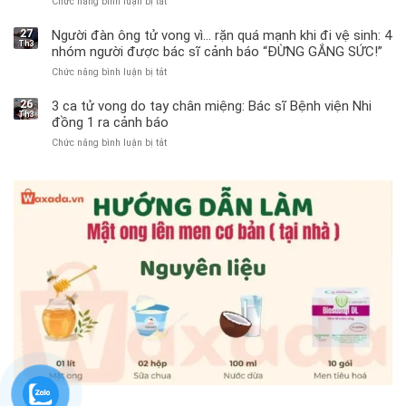
Chức năng bình luận bị tắt
ở
Bé
trai
27
Người đàn ông tử vong vì… rặn quá mạnh khi đi vệ sinh: 4
Th3
11
nhóm người được bác sĩ cảnh báo “ĐỪNG GẮNG SỨC!”
tuổi
Chức năng bình luận bị tắt
ở
phải
Người
cắt
đàn
bỏ
26
3 ca tử vong do tay chân miệng: Bác sĩ Bệnh viện Nhi
Th3
ông
tinh
đồng 1 ra cảnh báo
tử
hoàn
Chức năng bình luận bị tắt
ở
vong
vì
3
vì…
bỏ
ca
rặn
qua
tử
quá
cảm
vong
mạnh
giác
do
khi
này
tay
đi
suốt
chân
vệ
1
miệng:
sinh:
tuần,
Bác
4
bác
sĩ
nhóm
sĩ:
Bệnh
người
“Xoắn
viện
được
900
Nhi
bác
độ,
đồng
sĩ
không
1
cảnh
kịp
ra
báo
cứu”
cảnh
“ĐỪNG
báo
GẮNG