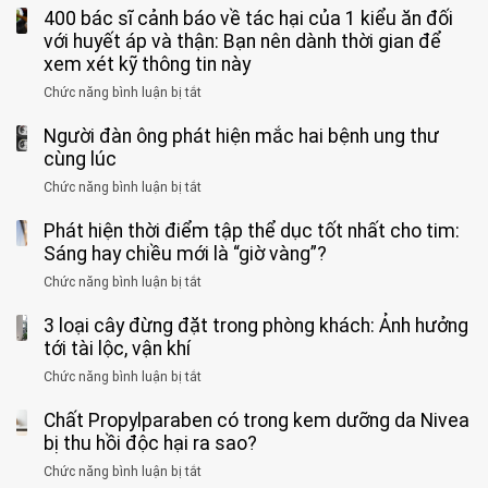
nhóm
cà
“Xoắn
Bệnh
400 bác sĩ cảnh báo về tác hại của 1 kiểu ăn đối
loại
người
phê
900
viện
cá
với huyết áp và thận: Bạn nên dành thời gian để
được
theo
độ,
Nhi
tưởng
xem xét kỹ thông tin này
bác
3
không
đồng
rẻ
sĩ
kiểu
kịp
Chức năng bình luận bị tắt
ở
1
mà
cảnh
“hại
cứu”
400
ra
tiềm
báo
thân”
Người đàn ông phát hiện mắc hai bệnh ung thư
bác
cảnh
ẩn
“ĐỪNG
mà
sĩ
cùng lúc
báo
formaldehyde
GẮNG
không
cảnh
và
Chức năng bình luận bị tắt
SỨC!”
ở
biết
báo
kim
Người
về
loại
Phát hiện thời điểm tập thể dục tốt nhất cho tim:
đàn
tác
nặng,
ông
Sáng hay chiều mới là “giờ vàng”?
hại
ăn
phát
của
Chức năng bình luận bị tắt
ở
nhiều
hiện
1
Phát
có
mắc
kiểu
3 loại cây đừng đặt trong phòng khách: Ảnh hưởng
hiện
thể
hai
ăn
thời
tới tài lộc, vận khí
hại
bệnh
đối
điểm
gan
ung
Chức năng bình luận bị tắt
ở
với
tập
thận
thư
3
huyết
thể
cùng
Chất Propylparaben có trong kem dưỡng da Nivea
loại
áp
dục
lúc
cây
bị thu hồi độc hại ra sao?
và
tốt
đừng
thận:
nhất
Chức năng bình luận bị tắt
ở
đặt
Bạn