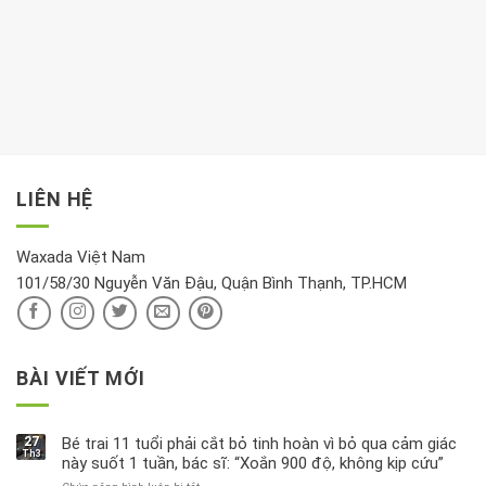
cho
Chất
trong
nên
tim:
Propylparaben
phòng
dành
Sáng
có
khách:
thời
hay
trong
Ảnh
gian
chiều
kem
hưởng
để
mới
dưỡng
tới
xem
là
da
tài
xét
“giờ
Nivea
lộc,
kỹ
vàng”?
bị
vận
thông
thu
LIÊN HỆ
khí
tin
hồi
này
độc
hại
Waxada Việt Nam
ra
101/58/30 Nguyễn Văn Đậu, Quận Bình Thạnh, TP.HCM
sao?
BÀI VIẾT MỚI
27
Bé trai 11 tuổi phải cắt bỏ tinh hoàn vì bỏ qua cảm giác
Th3
này suốt 1 tuần, bác sĩ: “Xoắn 900 độ, không kịp cứu”