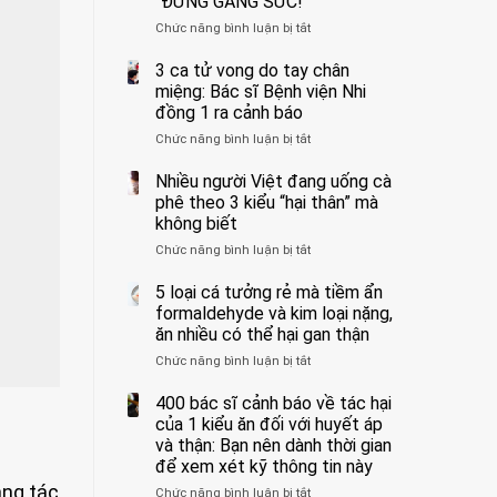
“ĐỪNG GẮNG SỨC!”
cắt
Chức năng bình luận bị tắt
bỏ
ở
tinh
Người
hoàn
đàn
3 ca tử vong do tay chân
vì
ông
miệng: Bác sĩ Bệnh viện Nhi
bỏ
tử
đồng 1 ra cảnh báo
qua
vong
Chức năng bình luận bị tắt
ở
cảm
vì…
3
giác
rặn
ca
Nhiều người Việt đang uống cà
này
quá
tử
suốt
mạnh
phê theo 3 kiểu “hại thân” mà
vong
1
khi
không biết
do
tuần,
đi
Chức năng bình luận bị tắt
ở
tay
bác
vệ
Nhiều
chân
sĩ:
sinh:
người
5 loại cá tưởng rẻ mà tiềm ẩn
miệng:
“Xoắn
4
Việt
Bác
formaldehyde và kim loại nặng,
900
nhóm
đang
sĩ
độ,
người
ăn nhiều có thể hại gan thận
uống
Bệnh
không
được
Chức năng bình luận bị tắt
ở
cà
viện
kịp
bác
5
phê
Nhi
cứu”
sĩ
loại
400 bác sĩ cảnh báo về tác hại
theo
đồng
cảnh
cá
3
của 1 kiểu ăn đối với huyết áp
1
báo
tưởng
kiểu
ra
và thận: Bạn nên dành thời gian
“ĐỪNG
rẻ
“hại
cảnh
GẮNG
để xem xét kỹ thông tin này
mà
thân”
báo
SỨC!”
ăng tác
Chức năng bình luận bị tắt
tiềm
ở
mà