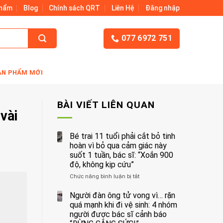
Phẩm
Blog
Chính sách QRT
Liên Hệ
Đăng nhập
077 6972 751
ẢN PHẨM MỚI
BÀI VIẾT LIÊN QUAN
vài
Bé trai 11 tuổi phải cắt bỏ tinh
hoàn vì bỏ qua cảm giác này
suốt 1 tuần, bác sĩ: “Xoắn 900
độ, không kịp cứu”
Chức năng bình luận bị tắt
ở
Bé
trai
Người đàn ông tử vong vì… rặn
11
quá mạnh khi đi vệ sinh: 4 nhóm
tuổi
người được bác sĩ cảnh báo
phải