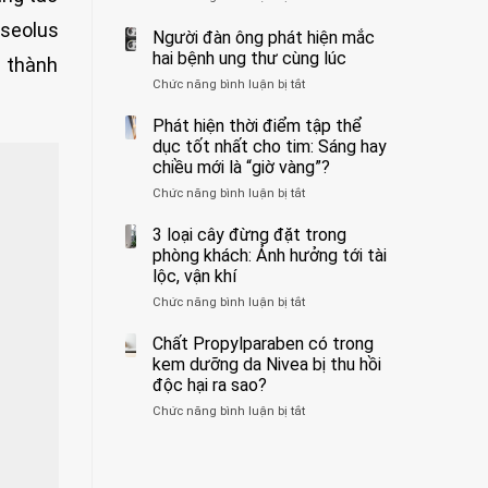
ẩn
400
không
aseolus
formaldehyde
bác
Người đàn ông phát hiện mắc
biết
và
sĩ
hai bệnh ung thư cùng lúc
n thành
kim
cảnh
Chức năng bình luận bị tắt
ở
loại
báo
Người
nặng,
về
đàn
Phát hiện thời điểm tập thể
ăn
tác
ông
dục tốt nhất cho tim: Sáng hay
nhiều
hại
phát
có
của
chiều mới là “giờ vàng”?
hiện
thể
1
Chức năng bình luận bị tắt
ở
mắc
hại
kiểu
Phát
hai
gan
ăn
hiện
3 loại cây đừng đặt trong
bệnh
thận
đối
thời
ung
phòng khách: Ảnh hưởng tới tài
với
điểm
thư
lộc, vận khí
huyết
tập
cùng
áp
Chức năng bình luận bị tắt
ở
thể
lúc
và
3
dục
thận:
loại
Chất Propylparaben có trong
tốt
Bạn
cây
nhất
kem dưỡng da Nivea bị thu hồi
nên
đừng
cho
độc hại ra sao?
dành
đặt
tim:
thời
Chức năng bình luận bị tắt
ở
trong
Sáng
gian
Chất
phòng
hay
để
Propylparaben
khách:
chiều
xem
có
Ảnh
mới
xét
trong
hưởng