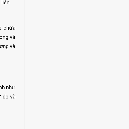
liên
ve chứa
ương và
ương và
ệnh như
ự do và