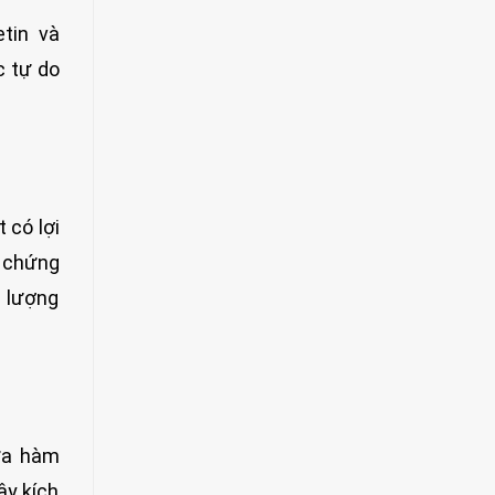
tin và
c tự do
 có lợi
u chứng
m lượng
ứa hàm
ậy kích