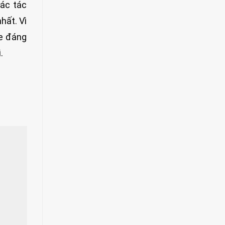
các tác
hất. Vì
ỏe đáng
.