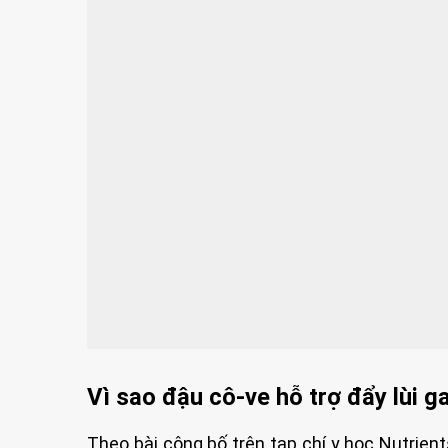
Vì sao đậu cô-ve hỗ trợ đẩy lùi 
Theo bài công bố trên tạp chí y học Nutrien