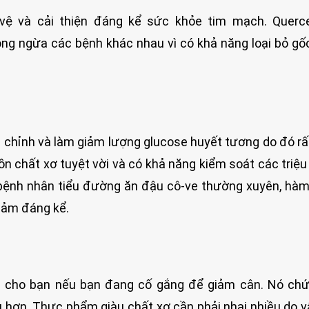
 vệ và cải thiện đáng kể sức khỏe tim mạch. Querce
ng ngừa các bệnh khác nhau vì có khả năng loại bỏ gố
 chỉnh và làm giảm lượng glucose huyết tương do đó rất
n chất xơ tuyệt vời và có khả năng kiểm soát các triệ
bệnh nhân tiểu đường ăn đậu cô-ve thường xuyên, hà
giảm đáng kể.
ời cho bạn nếu bạn đang cố gắng để giảm cân. Nó ch
 hơn. Thực phẩm giàu chất xơ cần phải nhai nhiều do v