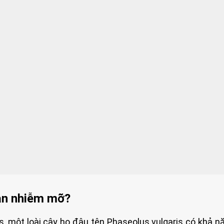
gan nhiễm mỡ?
ts, một loài cây họ đậu tên Phaseolus vulgaris có khả n