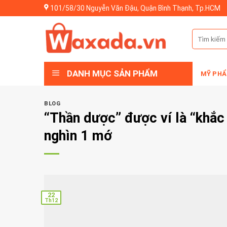
Skip
101/58/30 Nguyễn Văn Đậu, Quận Bình Thạnh, Tp.HCM
to
content
Tìm
kiếm:
DANH MỤC SẢN PHẨM
MỸ PHẨ
BLOG
“Thần dược” được ví là “khắc 
nghìn 1 mớ
22
Th12