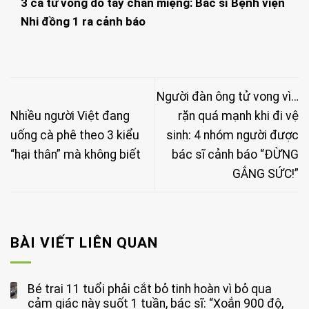
3 ca tử vong do tay chân miệng: Bác sĩ Bệnh viện
Nhi đồng 1 ra cảnh báo
Người đàn ông tử vong vì…
Nhiều người Việt đang
rặn quá mạnh khi đi vệ
uống cà phê theo 3 kiểu
sinh: 4 nhóm người được
“hại thân” mà không biết
bác sĩ cảnh báo “ĐỪNG
GẮNG SỨC!”
BÀI VIẾT LIÊN QUAN
Bé trai 11 tuổi phải cắt bỏ tinh hoàn vì bỏ qua
cảm giác này suốt 1 tuần, bác sĩ: “Xoắn 900 độ,