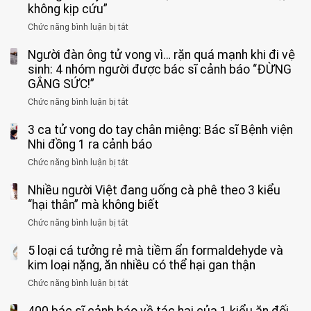
không kịp cứu”
Chức năng bình luận bị tắt
ở
Bé
Người đàn ông tử vong vì… rặn quá mạnh khi đi vệ
trai
11
sinh: 4 nhóm người được bác sĩ cảnh báo “ĐỪNG
tuổi
GẮNG SỨC!”
phải
Chức năng bình luận bị tắt
ở
cắt
Người
bỏ
3 ca tử vong do tay chân miệng: Bác sĩ Bệnh viện
đàn
tinh
ông
Nhi đồng 1 ra cảnh báo
hoàn
tử
vì
Chức năng bình luận bị tắt
ở
vong
bỏ
3
vì…
qua
Nhiều người Việt đang uống cà phê theo 3 kiểu
ca
rặn
cảm
tử
“hại thân” mà không biết
quá
giác
vong
mạnh
Chức năng bình luận bị tắt
ở
này
do
khi
Nhiều
suốt
tay
đi
5 loại cá tưởng rẻ mà tiềm ẩn formaldehyde và
người
1
chân
vệ
Việt
kim loại nặng, ăn nhiều có thể hại gan thận
tuần,
miệng:
sinh:
đang
bác
Bác
Chức năng bình luận bị tắt
ở
4
uống
sĩ:
sĩ
5
nhóm
cà
“Xoắn
Bệnh
loại