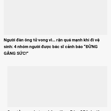
Người đàn ông tử vong vì… rặn quá mạnh khi đi vệ
sinh: 4 nhóm người được bác sĩ cảnh báo “ĐỪNG
GẮNG SỨC!”