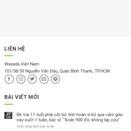
nên
tim:
Propylparaben
phòng
dành
Sáng
có
khách:
thời
hay
trong
Ảnh
gian
chiều
kem
hưởng
để
mới
dưỡng
tới
xem
là
da
tài
xét
“giờ
Nivea
lộc,
kỹ
vàng”?
bị
vận
thông
thu
LIÊN HỆ
khí
tin
hồi
này
độc
hại
Waxada Việt Nam
ra
101/58/30 Nguyễn Văn Đậu, Quận Bình Thạnh, TP.HCM
sao?
BÀI VIẾT MỚI
27
Bé trai 11 tuổi phải cắt bỏ tinh hoàn vì bỏ qua cảm giác
Th3
này suốt 1 tuần, bác sĩ: “Xoắn 900 độ, không kịp cứu”
Chức năng bình luận bị tắt
ở