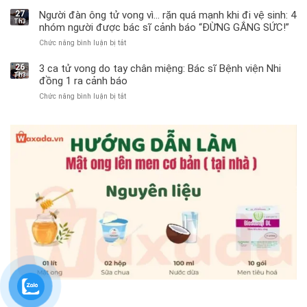
Bé
trai
27
Người đàn ông tử vong vì… rặn quá mạnh khi đi vệ sinh: 4
Th3
11
nhóm người được bác sĩ cảnh báo “ĐỪNG GẮNG SỨC!”
tuổi
Chức năng bình luận bị tắt
ở
phải
Người
cắt
đàn
bỏ
26
3 ca tử vong do tay chân miệng: Bác sĩ Bệnh viện Nhi
Th3
ông
tinh
đồng 1 ra cảnh báo
tử
hoàn
Chức năng bình luận bị tắt
ở
vong
vì
3
vì…
bỏ
ca
rặn
qua
tử
quá
cảm
vong
mạnh
giác
do
khi
này
tay
đi
suốt
chân
vệ
1
miệng:
sinh:
tuần,
Bác
4
bác
sĩ
nhóm
sĩ:
Bệnh
người
“Xoắn
viện
được
900
Nhi
bác
độ,
đồng
sĩ
không
1
cảnh
kịp
ra
báo
cứu”
cảnh
“ĐỪNG
báo
GẮNG
SỨC!”