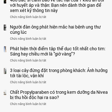
400 bác sĩ cảnh báo về tác hại của 1 kiểu ăn đối
người
phê
900
viện
cá
với huyết áp và thận: Bạn nên dành thời gian để
được
theo
độ,
Nhi
tưởng
xem xét kỹ thông tin này
bác
3
không
đồng
rẻ
sĩ
kiểu
kịp
Chức năng bình luận bị tắt
ở
1
mà
cảnh
“hại
cứu”
400
ra
tiềm
báo
thân”
Người đàn ông phát hiện mắc hai bệnh ung thư
bác
cảnh
ẩn
“ĐỪNG
mà
sĩ
cùng lúc
báo
formaldehyde
GẮNG
không
cảnh
và
Chức năng bình luận bị tắt
SỨC!”
ở
biết
báo
kim
Người
về
loại
Phát hiện thời điểm tập thể dục tốt nhất cho tim:
đàn
tác
nặng,
ông
Sáng hay chiều mới là “giờ vàng”?
hại
ăn
phát
của
Chức năng bình luận bị tắt
ở
nhiều
hiện
1
Phát
có
mắc
kiểu
3 loại cây đừng đặt trong phòng khách: Ảnh hưởng
hiện
thể
hai
ăn
thời
tới tài lộc, vận khí
hại
bệnh
đối
điểm
gan
ung
Chức năng bình luận bị tắt
ở
với
tập
thận
thư
3
huyết
thể
cùng
Chất Propylparaben có trong kem dưỡng da Nivea
loại
áp
dục
lúc
cây
bị thu hồi độc hại ra sao?
và
tốt
đừng
thận:
nhất
Chức năng bình luận bị tắt
ở
đặt
Bạn
cho
Chất
trong