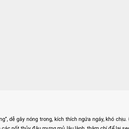
”, dễ gây nóng trong, kích thích ngứa ngáy, khó chịu. 
ến các nốt thủy đậu mưng mủ, lâu lành, thậm chí để lại sẹ