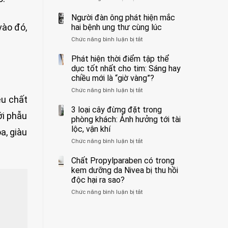
ẩn
400
không
formaldehyde
bác
Người đàn ông phát hiện mắc
biết
và
sĩ
vào đó,
hai bệnh ung thư cùng lúc
kim
cảnh
Chức năng bình luận bị tắt
ở
loại
báo
Người
nặng,
về
đàn
Phát hiện thời điểm tập thể
ăn
tác
ông
dục tốt nhất cho tim: Sáng hay
nhiều
hại
phát
có
của
chiều mới là “giờ vàng”?
hiện
thể
1
Chức năng bình luận bị tắt
ở
mắc
hại
kiểu
ều chất
Phát
hai
gan
ăn
hiện
3 loại cây đừng đặt trong
bệnh
thận
đối
ới phẫu
thời
ung
phòng khách: Ảnh hưởng tới tài
với
điểm
thư
lộc, vận khí
huyết
a, giàu
tập
cùng
áp
Chức năng bình luận bị tắt
ở
thể
lúc
và
3
dục
thận:
loại
Chất Propylparaben có trong
tốt
Bạn
cây
nhất
kem dưỡng da Nivea bị thu hồi
nên
đừng
cho
độc hại ra sao?
dành
đặt
tim:
thời
Chức năng bình luận bị tắt
ở
trong
Sáng
gian
Chất
phòng
hay
để
Propylparaben
khách:
chiều
xem
có
Ảnh
mới
xét
trong
hưởng