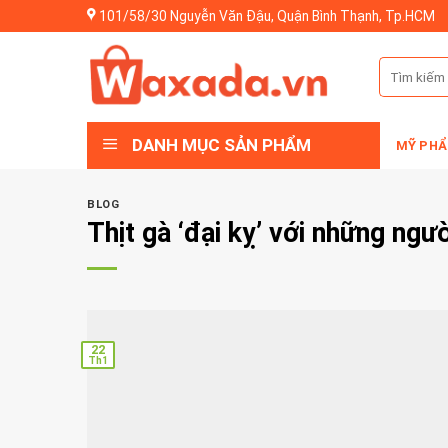
Skip
101/58/30 Nguyễn Văn Đậu, Quận Bình Thạnh, Tp.HCM
to
content
Tìm
kiếm:
DANH MỤC SẢN PHẨM
MỸ PHẨ
BLOG
Thịt gà ‘đại kỵ’ với những ngư
22
Th1