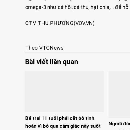
omega-3 như cá hồi, cá thu, hạt chia,… để hỗ
CTV THU PHƯƠNG
(VOV.VN)
Theo VTCNews
Bài viết liên quan
Bé trai 11 tuổi phải cắt bỏ tinh
Người đà
hoàn vì bỏ qua cảm giác này suốt