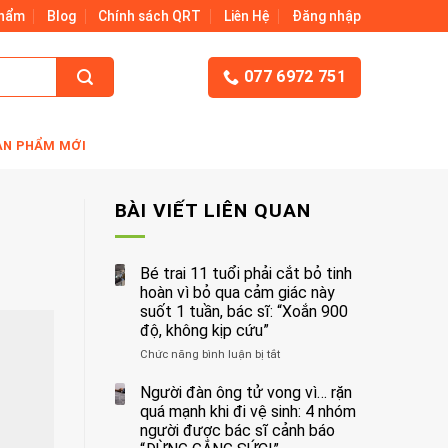
Phẩm
Blog
Chính sách QRT
Liên Hệ
Đăng nhập
077 6972 751
ẢN PHẨM MỚI
BÀI VIẾT LIÊN QUAN
Bé trai 11 tuổi phải cắt bỏ tinh
hoàn vì bỏ qua cảm giác này
suốt 1 tuần, bác sĩ: “Xoắn 900
độ, không kịp cứu”
Chức năng bình luận bị tắt
ở
Bé
trai
Người đàn ông tử vong vì… rặn
11
quá mạnh khi đi vệ sinh: 4 nhóm
tuổi
người được bác sĩ cảnh báo
phải