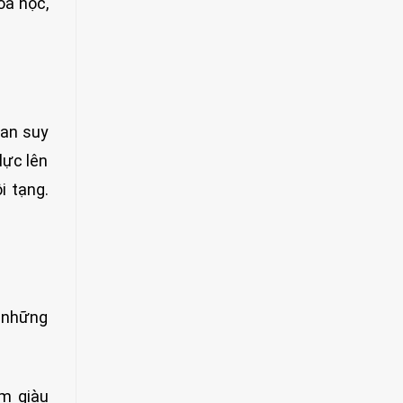
oa học,
gan suy
lực lên
i tạng.
i những
ẩm giàu