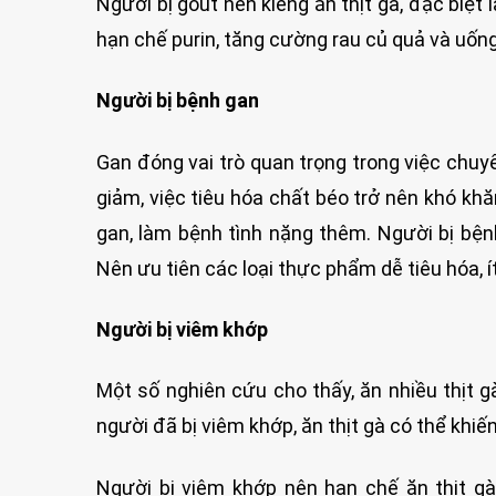
Người bị gout nên kiêng ăn thịt gà, đặc biệt
hạn chế purin, tăng cường rau củ quả và uốn
Người bị bệnh gan
Gan đóng vai trò quan trọng trong việc chuy
giảm, việc tiêu hóa chất béo trở nên khó khăn
gan, làm bệnh tình nặng thêm. Người bị bệnh
Nên ưu tiên các loại thực phẩm dễ tiêu hóa, í
Người bị viêm khớp
Một số nghiên cứu cho thấy, ăn nhiều thịt g
người đã bị viêm khớp, ăn thịt gà có thể khiế
Người bị viêm khớp nên hạn chế ăn thịt gà