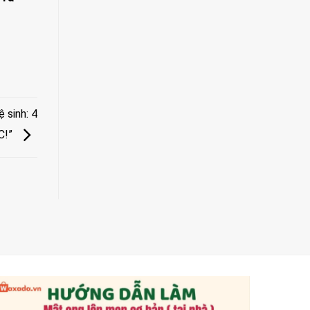
 sinh: 4
C!”