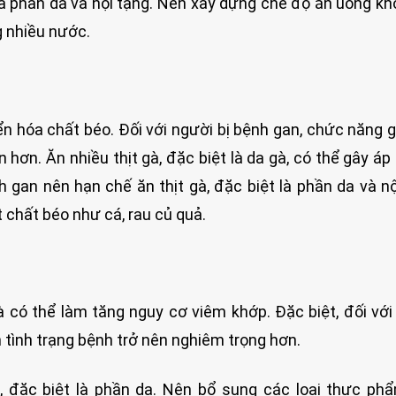
 là phần da và nội tạng. Nên xây dựng chế độ ăn uống kh
g nhiều nước.
ển hóa chất béo. Đối với người bị bệnh gan, chức năng 
 hơn. Ăn nhiều thịt gà, đặc biệt là da gà, có thể gây áp 
 gan nên hạn chế ăn thịt gà, đặc biệt là phần da và nộ
t chất béo như cá, rau củ quả.
à có thể làm tăng nguy cơ viêm khớp. Đặc biệt, đối vớ
n tình trạng bệnh trở nên nghiêm trọng hơn.
, đặc biệt là phần da. Nên bổ sung các loại thực ph