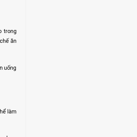
o trong
 chế ăn
ên uống
thể làm