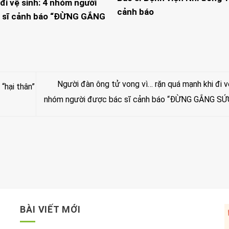
đi vệ sinh: 4 nhóm người
cảnh báo
 sĩ cảnh báo “ĐỪNG GẮNG
Người đàn ông tử vong vì… rặn quá mạnh khi đi vệ
“hại thân”
nhóm người được bác sĩ cảnh báo “ĐỪNG GẮNG SỨ
BÀI VIẾT MỚI