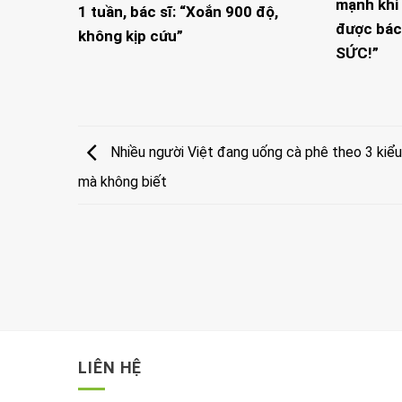
mạnh khi 
1 tuần, bác sĩ: “Xoắn 900 độ,
được bác
không kịp cứu”
SỨC!”
Nhiều người Việt đang uống cà phê theo 3 kiểu 
mà không biết
LIÊN HỆ