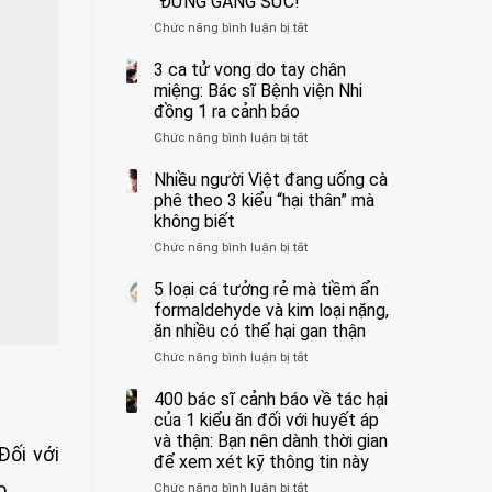
“ĐỪNG GẮNG SỨC!”
cắt
Chức năng bình luận bị tắt
bỏ
ở
tinh
Người
hoàn
đàn
3 ca tử vong do tay chân
vì
ông
miệng: Bác sĩ Bệnh viện Nhi
bỏ
tử
đồng 1 ra cảnh báo
qua
vong
Chức năng bình luận bị tắt
ở
cảm
vì…
3
giác
rặn
ca
Nhiều người Việt đang uống cà
này
quá
tử
suốt
mạnh
phê theo 3 kiểu “hại thân” mà
vong
1
khi
không biết
do
tuần,
đi
Chức năng bình luận bị tắt
ở
tay
bác
vệ
Nhiều
chân
sĩ:
sinh:
người
5 loại cá tưởng rẻ mà tiềm ẩn
miệng:
“Xoắn
4
Việt
Bác
formaldehyde và kim loại nặng,
900
nhóm
đang
sĩ
độ,
người
ăn nhiều có thể hại gan thận
uống
Bệnh
không
được
Chức năng bình luận bị tắt
ở
cà
viện
kịp
bác
5
phê
Nhi
cứu”
sĩ
loại
400 bác sĩ cảnh báo về tác hại
theo
đồng
cảnh
cá
3
của 1 kiểu ăn đối với huyết áp
1
báo
tưởng
kiểu
ra
và thận: Bạn nên dành thời gian
“ĐỪNG
Đối với
rẻ
“hại
cảnh
GẮNG
để xem xét kỹ thông tin này
mà
thân”
báo
SỨC!”
o.
Chức năng bình luận bị tắt
tiềm
ở
mà