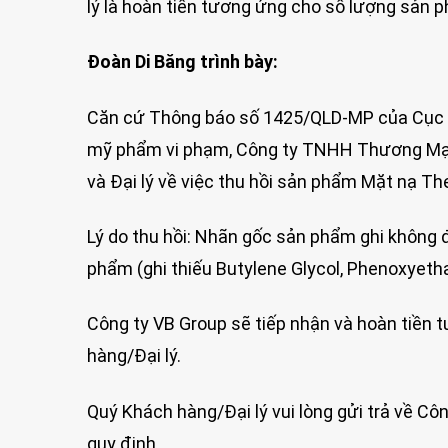
lý là hoàn tiền tương ứng cho số lượng sản 
Đoàn Di Băng trình bày:
Căn cứ Thông báo số 1425/QLD-MP của Cục Quả
mỹ phẩm vi phạm, Công ty TNHH Thương Mại 
và Đại lý về việc thu hồi sản phẩm Mặt nạ T
Lý do thu hồi: Nhãn gốc sản phẩm ghi khôn
phẩm (ghi thiếu Butylene Glycol, Phenoxyethan
Công ty VB Group sẽ tiếp nhận và hoàn tiền
hàng/Đại lý.
Quý Khách hàng/Đại lý vui lòng gửi trả về C
quy định.