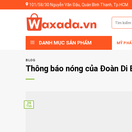
Skip
101/58/30 Nguyễn Văn Đậu, Quận Bình Thạnh, Tp.HCM
to
content
Tìm
kiếm:
DANH MỤC SẢN PHẨM
MỸ PHẨ
BLOG
Thông báo nóng của Đoàn Di 
29
Th5