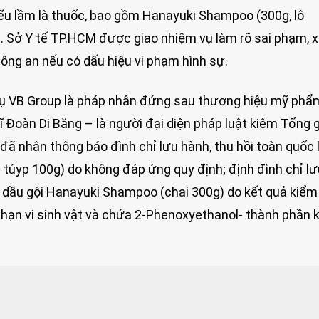
iểu lầm là thuốc, bao gồm Hanayuki Shampoo (300g, lô
). Sở Y tế TP.HCM được giao nhiệm vụ làm rõ sai phạm, x
ông an nếu có dấu hiệu vi phạm hình sự.
ụ VB Group là pháp nhân đứng sau thương hiệu mỹ phẩ
 Đoàn Di Băng – là người đại diện pháp luật kiêm Tổng 
đã nhận thông báo đình chỉ lưu hành, thu hồi toàn quốc
túyp 100g) do không đáp ứng quy định; định đình chỉ lư
ẩm dầu gội Hanayuki Shampoo (chai 300g) do kết quả kiểm
hạn vi sinh vật và chứa 2-Phenoxyethanol- thành phần 