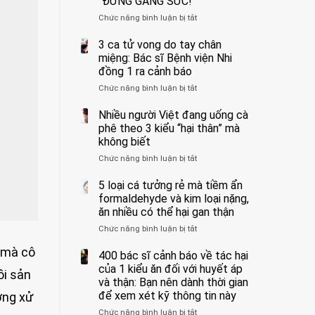
“ĐỪNG GẮNG SỨC!”
cắt
Chức năng bình luận bị tắt
bỏ
ở
tinh
Người
hoàn
đàn
3 ca tử vong do tay chân
vì
ông
miệng: Bác sĩ Bệnh viện Nhi
bỏ
tử
đồng 1 ra cảnh báo
qua
vong
Chức năng bình luận bị tắt
ở
cảm
vì…
3
giác
rặn
ca
Nhiều người Việt đang uống cà
này
quá
tử
suốt
mạnh
phê theo 3 kiểu “hại thân” mà
vong
1
khi
không biết
do
tuần,
đi
Chức năng bình luận bị tắt
ở
tay
bác
vệ
Nhiều
chân
sĩ:
sinh:
người
5 loại cá tưởng rẻ mà tiềm ẩn
miệng:
“Xoắn
4
Việt
Bác
formaldehyde và kim loại nặng,
900
nhóm
đang
sĩ
độ,
người
ăn nhiều có thể hại gan thận
uống
Bệnh
không
được
Chức năng bình luận bị tắt
ở
cà
viện
kịp
bác
5
phê
Nhi
cứu”
sĩ
ạ mà cô
loại
400 bác sĩ cảnh báo về tác hại
theo
đồng
cảnh
cá
3
của 1 kiểu ăn đối với huyết áp
1
báo
ồi sản
tưởng
kiểu
ra
và thận: Bạn nên dành thời gian
“ĐỪNG
rẻ
“hại
cảnh
GẮNG
để xem xét kỹ thông tin này
ớng xử
mà
thân”
báo
SỨC!”
Chức năng bình luận bị tắt
tiềm
ở
mà