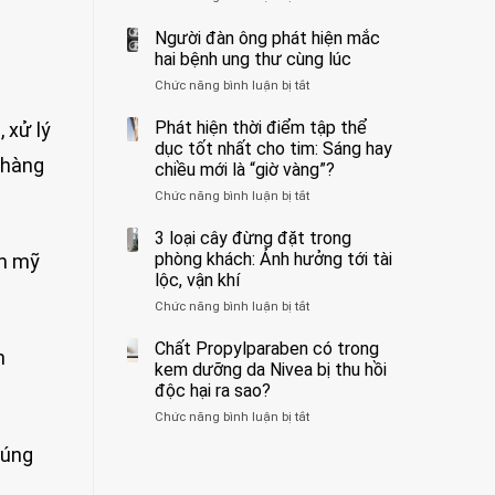
ẩn
400
không
formaldehyde
bác
Người đàn ông phát hiện mắc
biết
và
sĩ
hai bệnh ung thư cùng lúc
kim
cảnh
Chức năng bình luận bị tắt
ở
loại
báo
Người
nặng,
về
đàn
Phát hiện thời điểm tập thể
 xử lý
ăn
tác
ông
dục tốt nhất cho tim: Sáng hay
nhiều
hại
phát
 hàng
có
của
chiều mới là “giờ vàng”?
hiện
thể
1
Chức năng bình luận bị tắt
ở
mắc
hại
kiểu
Phát
hai
gan
ăn
hiện
3 loại cây đừng đặt trong
bệnh
thận
đối
thời
ung
phòng khách: Ảnh hưởng tới tài
ẩm mỹ
với
điểm
thư
lộc, vận khí
huyết
tập
cùng
áp
Chức năng bình luận bị tắt
ở
thể
lúc
và
3
dục
thận:
loại
Chất Propylparaben có trong
tốt
Bạn
h
cây
nhất
kem dưỡng da Nivea bị thu hồi
nên
đừng
cho
độc hại ra sao?
dành
đặt
tim:
thời
Chức năng bình luận bị tắt
ở
trong
Sáng
gian
Chất
phòng
hay
để
đúng
Propylparaben
khách:
chiều
xem
có
Ảnh
mới
xét
trong
hưởng