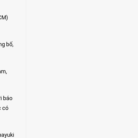
CM)
g bố,
ạm,
i báo
c có
nayuki