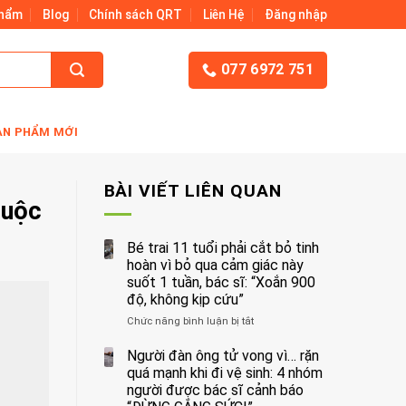
Phẩm
Blog
Chính sách QRT
Liên Hệ
Đăng nhập
077 6972 751
ẢN PHẨM MỚI
BÀI VIẾT LIÊN QUAN
cuộc
Bé trai 11 tuổi phải cắt bỏ tinh
hoàn vì bỏ qua cảm giác này
suốt 1 tuần, bác sĩ: “Xoắn 900
độ, không kịp cứu”
Chức năng bình luận bị tắt
ở
Bé
trai
Người đàn ông tử vong vì… rặn
11
quá mạnh khi đi vệ sinh: 4 nhóm
tuổi
người được bác sĩ cảnh báo
phải