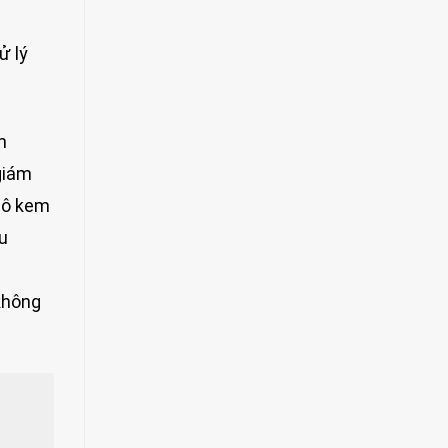
ử lý
m
giám
 lô kem
u
không