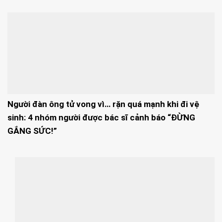
Người đàn ông tử vong vì… rặn quá mạnh khi đi vệ
sinh: 4 nhóm người được bác sĩ cảnh báo “ĐỪNG
GẮNG SỨC!”