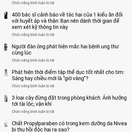
bác
Bác
Chức năng bình luận bị tắt
ở
4
uống
sĩ:
sĩ
5
nhóm
cà
“Xoắn
Bệnh
400 bác sĩ cảnh báo về tác hại của 1 kiểu ăn đối
loại
người
phê
900
viện
cá
với huyết áp và thận: Bạn nên dành thời gian để
được
theo
độ,
Nhi
tưởng
xem xét kỹ thông tin này
bác
3
không
đồng
rẻ
sĩ
kiểu
kịp
Chức năng bình luận bị tắt
ở
1
mà
cảnh
“hại
cứu”
400
ra
tiềm
báo
thân”
Người đàn ông phát hiện mắc hai bệnh ung thư
bác
cảnh
ẩn
“ĐỪNG
mà
sĩ
cùng lúc
báo
formaldehyde
GẮNG
không
cảnh
và
Chức năng bình luận bị tắt
SỨC!”
ở
biết
báo
kim
Người
về
loại
Phát hiện thời điểm tập thể dục tốt nhất cho tim:
đàn
tác
nặng,
ông
Sáng hay chiều mới là “giờ vàng”?
hại
ăn
phát
của
Chức năng bình luận bị tắt
ở
nhiều
hiện
1
Phát
có
mắc
kiểu
3 loại cây đừng đặt trong phòng khách: Ảnh hưởng
hiện
thể
hai
ăn
thời
tới tài lộc, vận khí
hại
bệnh
đối
điểm
gan
ung
Chức năng bình luận bị tắt
ở
với
tập
thận
thư
3
huyết
thể
cùng
Chất Propylparaben có trong kem dưỡng da Nivea
loại
áp
dục
lúc
cây
bị thu hồi độc hại ra sao?
và
tốt