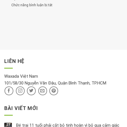
đừng
thận:
nhất
Chức năng bình luận bị tắt
ở
đặt
Bạn
cho
Chất
trong
nên
tim:
Propylparaben
phòng
dành
Sáng
có
khách:
thời
hay
trong
Ảnh
gian
chiều
kem
hưởng
để
mới
dưỡng
tới
xem
là
da
tài
xét
“giờ
Nivea
lộc,
kỹ
vàng”?
bị
vận
thông
thu
LIÊN HỆ
khí
tin
hồi
này
độc
hại
Waxada Việt Nam
ra
101/58/30 Nguyễn Văn Đậu, Quận Bình Thạnh, TP.HCM
sao?
BÀI VIẾT MỚI
27
Bé trai 11 tuổi phải cắt bỏ tinh hoàn vì bỏ qua cảm giác