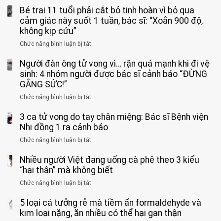
Bé trai 11 tuổi phải cắt bỏ tinh hoàn vì bỏ qua
cảm giác này suốt 1 tuần, bác sĩ: “Xoắn 900 độ,
không kịp cứu”
Chức năng bình luận bị tắt
ở
Bé
Người đàn ông tử vong vì… rặn quá mạnh khi đi vệ
trai
11
sinh: 4 nhóm người được bác sĩ cảnh báo “ĐỪNG
tuổi
GẮNG SỨC!”
phải
Chức năng bình luận bị tắt
ở
cắt
Người
bỏ
3 ca tử vong do tay chân miệng: Bác sĩ Bệnh viện
đàn
tinh
ông
Nhi đồng 1 ra cảnh báo
hoàn
tử
vì
Chức năng bình luận bị tắt
ở
vong
bỏ
3
vì…
qua
Nhiều người Việt đang uống cà phê theo 3 kiểu
ca
rặn
cảm
tử
“hại thân” mà không biết
quá
giác
vong
mạnh
Chức năng bình luận bị tắt
ở
này
do
khi
Nhiều
suốt
tay
đi
5 loại cá tưởng rẻ mà tiềm ẩn formaldehyde và
người
1
chân
vệ
Việt
kim loại nặng, ăn nhiều có thể hại gan thận
tuần,
miệng:
sinh:
đang