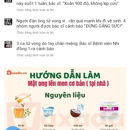
Th3
này suốt 1 tuần, bác sĩ: “Xoắn 900 độ, không kịp cứu”
Chức năng bình luận bị tắt
ở
Bé
trai
27
Người đàn ông tử vong vì… rặn quá mạnh khi đi vệ sinh: 4
Th3
11
nhóm người được bác sĩ cảnh báo “ĐỪNG GẮNG SỨC!”
tuổi
Chức năng bình luận bị tắt
ở
phải
Người
cắt
đàn
bỏ
26
3 ca tử vong do tay chân miệng: Bác sĩ Bệnh viện Nhi
Th3
ông
tinh
đồng 1 ra cảnh báo
tử
hoàn
Chức năng bình luận bị tắt
ở
vong
vì
3
vì…
bỏ
ca
rặn
qua
tử
quá
cảm
vong
mạnh
giác
do
khi
này
tay
đi
suốt
chân
vệ
1
miệng:
sinh:
tuần,
Bác
4
bác
sĩ
nhóm
sĩ:
Bệnh
người
“Xoắn
viện
được
900
Nhi
bác
độ,
đồng
sĩ
không
1
cảnh
kịp
ra