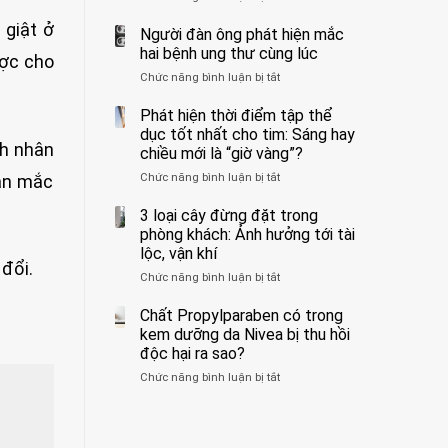
ẩn
400
không
 giật ở
formaldehyde
bác
Người đàn ông phát hiện mắc
biết
và
sĩ
hai bệnh ung thư cùng lúc
ược cho
kim
cảnh
Chức năng bình luận bị tắt
ở
loại
báo
Người
nặng,
về
đàn
Phát hiện thời điểm tập thể
ăn
tác
ông
dục tốt nhất cho tim: Sáng hay
nhiều
hại
phát
nh nhân
có
của
chiều mới là “giờ vàng”?
hiện
thể
1
Chức năng bình luận bị tắt
ở
hân mắc
mắc
hại
kiểu
Phát
hai
gan
ăn
hiện
3 loại cây đừng đặt trong
bệnh
thận
đối
thời
ung
phòng khách: Ảnh hưởng tới tài
với
điểm
thư
lộc, vận khí
huyết
tập
cùng
 đổi.
áp
Chức năng bình luận bị tắt
ở
thể
lúc
và
3
dục
thận:
loại
Chất Propylparaben có trong
tốt
Bạn
cây
nhất
kem dưỡng da Nivea bị thu hồi
nên
đừng
cho
độc hại ra sao?
dành
đặt
tim:
thời
Chức năng bình luận bị tắt
ở
trong
Sáng
gian
Chất
phòng
hay
để
Propylparaben
khách:
chiều
xem
có
Ảnh
mới
xét
trong
hưởng