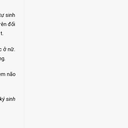
tự sinh
rên đối
t.
c ở nữ.
ng.
iêm não
ký sinh