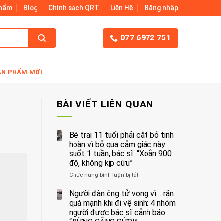
Phẩm
Blog
Chính sách QRT
Liên Hệ
Đăng nhập
077 6972 751
ẢN PHẨM MỚI
BÀI VIẾT LIÊN QUAN
Bé trai 11 tuổi phải cắt bỏ tinh
hoàn vì bỏ qua cảm giác này
suốt 1 tuần, bác sĩ: “Xoắn 900
độ, không kịp cứu”
Chức năng bình luận bị tắt
ở
Bé
trai
Người đàn ông tử vong vì… rặn
11
quá mạnh khi đi vệ sinh: 4 nhóm
tuổi
người được bác sĩ cảnh báo
phải