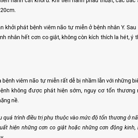
ến hành cắt khối u. Khi tiến hành phẫu thuật, các bác 
x 20cm.
ân khởi phát bệnh viêm não tự miễn ở bệnh nhân Y. Sau 
nh nhân hết cơn co giật, không còn kích thích la hét, ý 
 bệnh viêm não tự miễn rất dễ bị nhầm lẫn với những bi
bệnh không được phát hiện sớm, nguy cơ tổn thương 
nặng nề.
 quá trình điều trị phụ thuộc vào mức độ tổn thương ở não
xuất hiện những cơn co giật hoặc những cơn động kinh,
y.