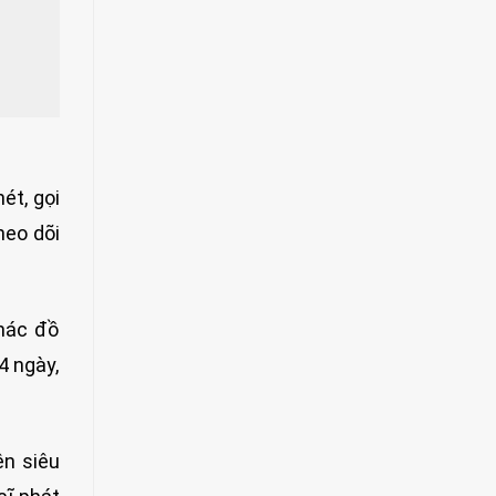
ét, gọi
heo dõi
phác đồ
4 ngày,
ên siêu