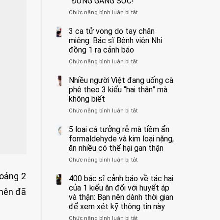
“ĐỪNG GẮNG SỨC!”
cắt
Chức năng bình luận bị tắt
bỏ
ở
tinh
Người
hoàn
đàn
3 ca tử vong do tay chân
vì
ông
miệng: Bác sĩ Bệnh viện Nhi
bỏ
tử
đồng 1 ra cảnh báo
qua
vong
Chức năng bình luận bị tắt
ở
cảm
vì…
3
giác
rặn
ca
Nhiều người Việt đang uống cà
này
quá
tử
suốt
mạnh
phê theo 3 kiểu “hại thân” mà
vong
1
khi
không biết
do
tuần,
đi
Chức năng bình luận bị tắt
ở
tay
bác
vệ
Nhiều
chân
sĩ:
sinh:
người
5 loại cá tưởng rẻ mà tiềm ẩn
miệng:
“Xoắn
4
Việt
Bác
formaldehyde và kim loại nặng,
900
nhóm
đang
sĩ
độ,
người
ăn nhiều có thể hại gan thận
uống
Bệnh
không
được
Chức năng bình luận bị tắt
ở
cà
viện
kịp
bác
5
phê
Nhi
cứu”
sĩ
hoảng 2
loại
400 bác sĩ cảnh báo về tác hại
theo
đồng
cảnh
cá
3
của 1 kiểu ăn đối với huyết áp
1
báo
 nên đã
tưởng
kiểu
ra
và thận: Bạn nên dành thời gian
“ĐỪNG
rẻ
“hại
cảnh
GẮNG
để xem xét kỹ thông tin này
mà
thân”
báo
SỨC!”
Chức năng bình luận bị tắt
tiềm
ở
mà