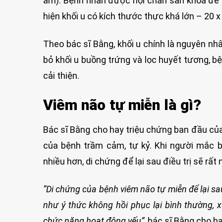
âm). Bệnh nhân được hội chẩn sản khoa để ti
hiện khối u có kích thước thực khá lớn – 20 
Theo bác sĩ Bằng, khối u chính là nguyên nh
bỏ khối u buồng trứng và lọc huyết tương, bệ
cải thiện.
Viêm não tự miễn là gì?
Bác sĩ Bằng cho hay triệu chứng ban đầu của
của bệnh trầm cảm, tự kỷ. Khi người mắc 
nhiều hơn, di chứng để lại sau điều trị sẽ rất 
“
Di chứng của bệnh viêm não tự miễn để lại sau
như ý thức không hồi phục lại bình thường, 
chức năng hoạt động yếu
”,
bác sĩ Bằng cho ha