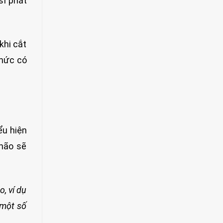
sĩ phát
khi cắt
thức có
ểu hiện
não sẽ
, ví dụ
 một số