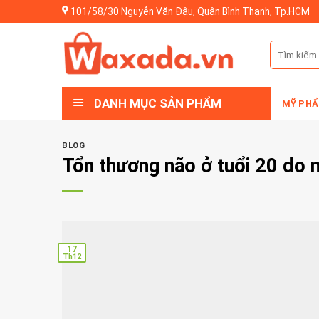
Skip
101/58/30 Nguyễn Văn Đậu, Quận Bình Thạnh, Tp.HCM
to
content
Tìm
kiếm:
DANH MỤC SẢN PHẨM
MỸ PHẨ
BLOG
Tổn thương não ở tuổi 20 do 
17
Th12