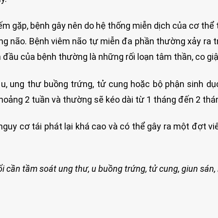
iếm gặp, bệnh gây nên do hệ thống miễn dịch của cơ thể 
ong não. Bệnh viêm não tự miễn đa phần thường xảy ra t
n đầu của bệnh thường là những rối loạn tâm thần, co giậ
u, ung thư buồng trứng, tử cung hoặc bộ phận sinh dụ
 khoảng 2 tuần và thường sẽ kéo dài từ 1 tháng đến 2 thá
 nguy cơ tái phát lại khá cao và có thể gây ra một đợt v
i cần tầm soát ung thư, u buồng trứng, tử cung, giun sán, 