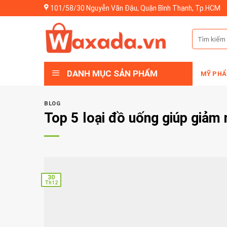
Skip
101/58/30 Nguyễn Văn Đậu, Quận Bình Thạnh, Tp.HCM
to
content
Tìm
kiếm:
DANH MỤC SẢN PHẨM
MỸ PHẨ
BLOG
Top 5 loại đồ uống giúp giảm
30
Th12