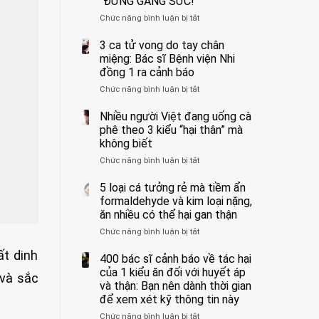
“ĐỪNG GẮNG SỨC!”
cắt
Chức năng bình luận bị tắt
bỏ
ở
tinh
Người
hoàn
đàn
3 ca tử vong do tay chân
vì
ông
miệng: Bác sĩ Bệnh viện Nhi
bỏ
tử
đồng 1 ra cảnh báo
qua
vong
Chức năng bình luận bị tắt
ở
cảm
vì…
3
giác
rặn
ca
Nhiều người Việt đang uống cà
này
quá
tử
suốt
mạnh
phê theo 3 kiểu “hại thân” mà
vong
1
khi
không biết
do
tuần,
đi
Chức năng bình luận bị tắt
ở
tay
bác
vệ
Nhiều
chân
sĩ:
sinh:
người
5 loại cá tưởng rẻ mà tiềm ẩn
miệng:
“Xoắn
4
Việt
Bác
formaldehyde và kim loại nặng,
900
nhóm
đang
sĩ
độ,
người
ăn nhiều có thể hại gan thận
uống
Bệnh
không
được
Chức năng bình luận bị tắt
ở
cà
viện
kịp
bác
5
phê
Nhi
cứu”
sĩ
ất dinh
loại
400 bác sĩ cảnh báo về tác hại
theo
đồng
cảnh
cá
3
của 1 kiểu ăn đối với huyết áp
1
báo
 và sắc
tưởng
kiểu
ra
và thận: Bạn nên dành thời gian
“ĐỪNG
rẻ
“hại
cảnh
GẮNG
để xem xét kỹ thông tin này
mà
thân”
báo
SỨC!”
Chức năng bình luận bị tắt
tiềm
ở
mà