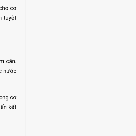
 cho cơ
n tuyệt
ảm cân.
ốc nước
rong cơ
đến kết