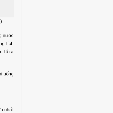
)
ng nước
ng tích
c tố ra
hi uống
ợp chất