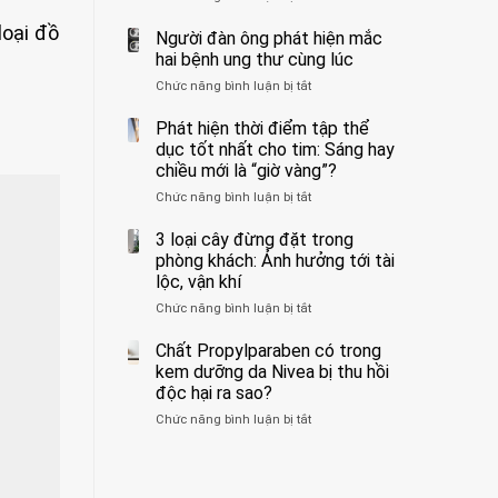
ẩn
400
không
loại đồ
formaldehyde
bác
Người đàn ông phát hiện mắc
biết
và
sĩ
hai bệnh ung thư cùng lúc
kim
cảnh
Chức năng bình luận bị tắt
ở
loại
báo
Người
nặng,
về
đàn
Phát hiện thời điểm tập thể
ăn
tác
ông
dục tốt nhất cho tim: Sáng hay
nhiều
hại
phát
có
của
chiều mới là “giờ vàng”?
hiện
thể
1
Chức năng bình luận bị tắt
ở
mắc
hại
kiểu
Phát
hai
gan
ăn
hiện
3 loại cây đừng đặt trong
bệnh
thận
đối
thời
ung
phòng khách: Ảnh hưởng tới tài
với
điểm
thư
lộc, vận khí
huyết
tập
cùng
áp
Chức năng bình luận bị tắt
ở
thể
lúc
và
3
dục
thận:
loại
Chất Propylparaben có trong
tốt
Bạn
cây
nhất
kem dưỡng da Nivea bị thu hồi
nên
đừng
cho
độc hại ra sao?
dành
đặt
tim:
thời
Chức năng bình luận bị tắt
ở
trong
Sáng
gian
Chất
phòng
hay
để
Propylparaben
khách:
chiều
xem
có
Ảnh
mới
xét
trong
hưởng