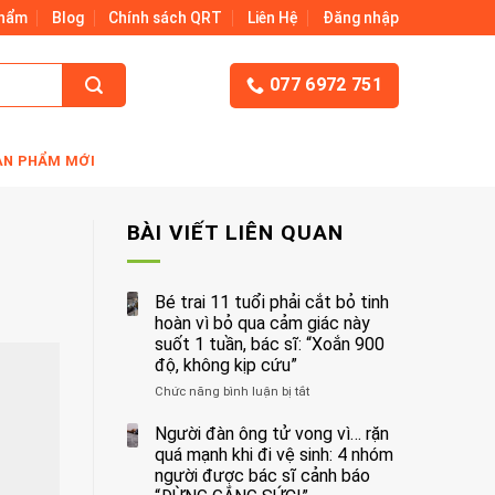
Phẩm
Blog
Chính sách QRT
Liên Hệ
Đăng nhập
077 6972 751
ẢN PHẨM MỚI
BÀI VIẾT LIÊN QUAN
Bé trai 11 tuổi phải cắt bỏ tinh
hoàn vì bỏ qua cảm giác này
suốt 1 tuần, bác sĩ: “Xoắn 900
độ, không kịp cứu”
Chức năng bình luận bị tắt
ở
Bé
trai
Người đàn ông tử vong vì… rặn
11
quá mạnh khi đi vệ sinh: 4 nhóm
tuổi
người được bác sĩ cảnh báo
phải