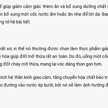
ể giúp giảm cảm giác thèm ăn và bổ sung dưỡng chất
ần bổ sung một cốc nước ấm hoặc ăn nhẹ để lót dạ. Bạ
 tớ hệ bài tiết.
chất xơ, vì thế nó thường được chọn làm thực phẩm gi
y hóa giúp đốt mỡ thừa rất an toàn. Do đó, uống một c
g đốt cháy mỡ thừa, mang lại vóc dáng thon gọn hơn.
thích hệ thần kinh giao cảm, tăng chuyển hóa chất béo t
cho đường vào nước ép bưởi, bởi nó sẽ làm ảnh hưởng 