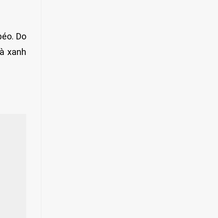
béo. Do
rà xanh