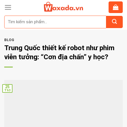
Skip
to
Tìm
content
kiếm:
BLOG
Trung Quốc thiết kế robot như phim
viễn tưởng: “Cơn địa chấn” y học?
25
Th3