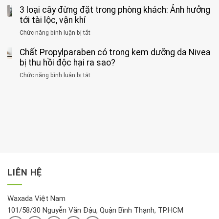
có
mắc
kiểu
3 loại cây đừng đặt trong phòng khách: Ảnh hưởng
hiện
thể
hai
ăn
thời
tới tài lộc, vận khí
hại
bệnh
đối
điểm
gan
ung
Chức năng bình luận bị tắt
ở
với
tập
thận
thư
3
huyết
thể
cùng
Chất Propylparaben có trong kem dưỡng da Nivea
loại
áp
dục
lúc
cây
bị thu hồi độc hại ra sao?
và
tốt
đừng
thận:
nhất
Chức năng bình luận bị tắt
ở
đặt
Bạn
cho
Chất
trong
nên
tim:
Propylparaben
phòng
dành
Sáng
có
khách:
thời
hay
trong
Ảnh
gian
chiều
kem
hưởng
để
mới
dưỡng
tới
xem
là
da
tài
xét
“giờ
Nivea
lộc,
kỹ
vàng”?
bị
vận
thông
thu
LIÊN HỆ
khí
tin
hồi
này
độc
hại
Waxada Việt Nam
ra
101/58/30 Nguyễn Văn Đậu, Quận Bình Thạnh, TP.HCM
sao?