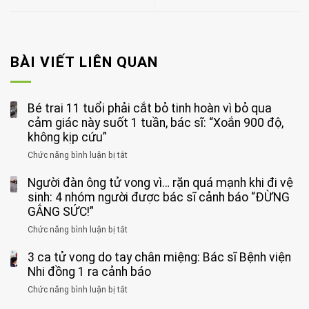
BÀI VIẾT LIÊN QUAN
Bé trai 11 tuổi phải cắt bỏ tinh hoàn vì bỏ qua
cảm giác này suốt 1 tuần, bác sĩ: “Xoắn 900 độ,
không kịp cứu”
Chức năng bình luận bị tắt
ở
Bé
Người đàn ông tử vong vì… rặn quá mạnh khi đi vệ
trai
11
sinh: 4 nhóm người được bác sĩ cảnh báo “ĐỪNG
tuổi
GẮNG SỨC!”
phải
Chức năng bình luận bị tắt
ở
cắt
Người
bỏ
3 ca tử vong do tay chân miệng: Bác sĩ Bệnh viện
đàn
tinh
ông
Nhi đồng 1 ra cảnh báo
hoàn
tử
vì
Chức năng bình luận bị tắt
ở
vong
bỏ
3
vì…