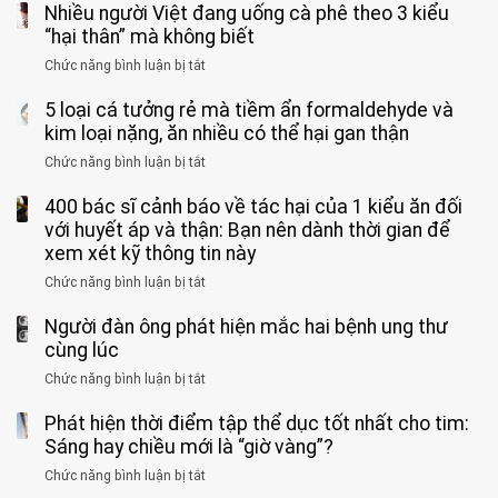
qua
Nhiều người Việt đang uống cà phê theo 3 kiểu
ca
rặn
cảm
tử
“hại thân” mà không biết
quá
giác
vong
mạnh
Chức năng bình luận bị tắt
ở
này
do
khi
Nhiều
suốt
tay
đi
5 loại cá tưởng rẻ mà tiềm ẩn formaldehyde và
người
1
chân
vệ
Việt
kim loại nặng, ăn nhiều có thể hại gan thận
tuần,
miệng:
sinh:
đang
bác
Bác
Chức năng bình luận bị tắt
ở
4
uống
sĩ:
sĩ
5
nhóm
cà
“Xoắn
Bệnh
400 bác sĩ cảnh báo về tác hại của 1 kiểu ăn đối
loại
người
phê
900
viện
cá
với huyết áp và thận: Bạn nên dành thời gian để
được
theo
độ,
Nhi
tưởng
xem xét kỹ thông tin này
bác
3
không
đồng
rẻ
sĩ
kiểu
kịp
Chức năng bình luận bị tắt
ở
1
mà
cảnh
“hại
cứu”
400
ra
tiềm
báo
thân”
Người đàn ông phát hiện mắc hai bệnh ung thư
bác
cảnh
ẩn
“ĐỪNG
mà
sĩ
cùng lúc
báo
formaldehyde
GẮNG
không
cảnh
và
Chức năng bình luận bị tắt
SỨC!”
ở
biết
báo
kim
Người
về
loại
Phát hiện thời điểm tập thể dục tốt nhất cho tim:
đàn
tác
nặng,
ông
Sáng hay chiều mới là “giờ vàng”?
hại
ăn
phát
của
Chức năng bình luận bị tắt
ở
nhiều
hiện
1
Phát