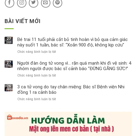
BÀI VIẾT MỚI
27
Bé trai 11 tuổi phải cắt bỏ tinh hoàn vì bỏ qua cảm giác
Th3
này suốt 1 tuần, bác sĩ: “Xoắn 900 độ, không kịp cứu”
Chức năng bình luận bị tắt
ở
Bé
trai
27
Người đàn ông tử vong vì… rặn quá mạnh khi đi vệ sinh: 4
Th3
11
nhóm người được bác sĩ cảnh báo “ĐỪNG GẮNG SỨC!”
tuổi
Chức năng bình luận bị tắt
ở
phải
Người
cắt
đàn
bỏ
26
3 ca tử vong do tay chân miệng: Bác sĩ Bệnh viện Nhi
Th3
ông
tinh
đồng 1 ra cảnh báo
tử
hoàn
Chức năng bình luận bị tắt
ở
vong
vì
3
vì…
bỏ
ca
rặn
qua
tử
quá
cảm
vong
mạnh
giác
do
khi
này
tay
đi
suốt
chân
vệ
1