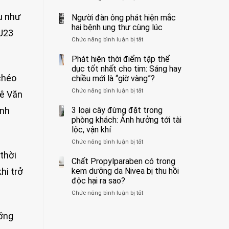
ẩn
400
không
ụ như
formaldehyde
bác
Người đàn ông phát hiện mắc
biết
và
sĩ
hai bệnh ung thư cùng lúc
 U23
kim
cảnh
Chức năng bình luận bị tắt
ở
loại
báo
Người
nặng,
về
đàn
Phát hiện thời điểm tập thể
ăn
tác
ông
dục tốt nhất cho tim: Sáng hay
nhiều
hại
phát
chéo
có
của
chiều mới là “giờ vàng”?
hiện
thể
1
Chức năng bình luận bị tắt
ở
mắc
Lê Văn
hại
kiểu
Phát
hai
gan
ăn
hiện
3 loại cây đừng đặt trong
ảnh
bệnh
thận
đối
thời
ung
phòng khách: Ảnh hưởng tới tài
với
điểm
thư
lộc, vận khí
huyết
tập
cùng
áp
Chức năng bình luận bị tắt
ở
thể
lúc
và
3
dục
thời
thận:
loại
Chất Propylparaben có trong
tốt
Bạn
cây
nhất
kem dưỡng da Nivea bị thu hồi
hi trở
nên
đừng
cho
độc hại ra sao?
dành
đặt
tim:
thời
Chức năng bình luận bị tắt
ở
trong
Sáng
gian
Chất
phòng
hay
để
Propylparaben
khách:
chiều
ưỡng
xem
có
Ảnh
mới
xét
trong
hưởng