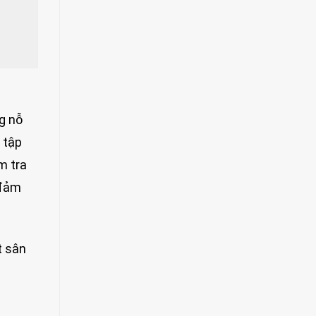
g nỗ
 tập
m tra
 đảm
t sân