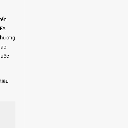
yển
IFA
 thương
tạo
cuộc
tiêu