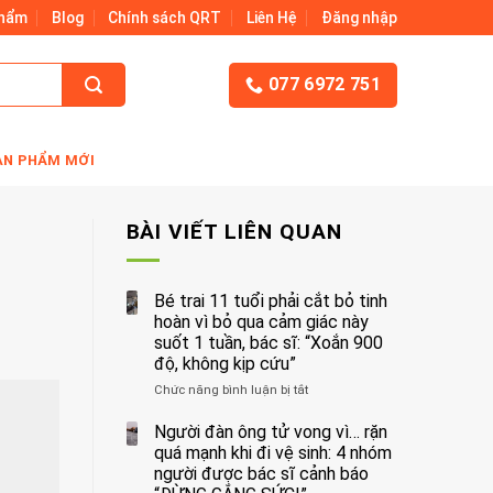
Phẩm
Blog
Chính sách QRT
Liên Hệ
Đăng nhập
077 6972 751
ẢN PHẨM MỚI
BÀI VIẾT LIÊN QUAN
Bé trai 11 tuổi phải cắt bỏ tinh
hoàn vì bỏ qua cảm giác này
suốt 1 tuần, bác sĩ: “Xoắn 900
độ, không kịp cứu”
Chức năng bình luận bị tắt
ở
Bé
trai
Người đàn ông tử vong vì… rặn
11
quá mạnh khi đi vệ sinh: 4 nhóm
tuổi
người được bác sĩ cảnh báo
phải