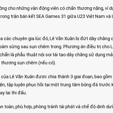
công cho những vận động viên có chấn thương nặng, ví d
trong trận bán kết SEA Games 31 giữa U23 Việt Nam và
 các chuyên gia lúc đó, Lê Văn Xuân bị đứt dây chằng 
m bám sừng sau sụn chêm trong. Phương án điều trị cho 
chẩn là phẫu thuật nội soi tái tạo dây chằng sử dụng m
n thương sụn chêm (nếu có).
 của Lê Văn Xuân được chia thành 3 giai đoạn, bao gồm 
ện, tập luyện phục hồi tại một trung tâm bóng đá trước k
y lại thi đấu.
an toàn, phù hợp, phòng tránh tái phát và chế độ dinh d