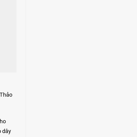
 Thảo
cho
o dây