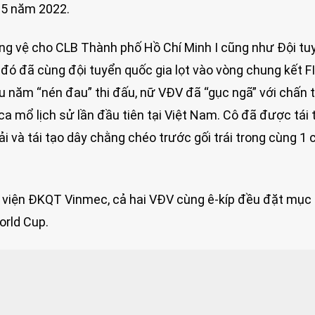
 5 năm 2022.
rung vệ cho CLB Thành phố Hồ Chí Minh I cũng như Đội tu
đó đã cùng đội tuyển quốc gia lọt vào vòng chung kết F
u năm “nén đau” thi đấu, nữ VĐV đã “gục ngã” với chấn
ca mổ lịch sử lần đầu tiên tại Việt Nam. Cô đã được tái 
 và tái tạo dây chằng chéo trước gối trái trong cùng 1 
nh viện ĐKQT Vinmec, cả hai VĐV cùng ê-kíp đều đặt mục 
orld Cup.