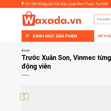
Skip
101/58/30 Nguyễn Văn Đậu, Quận Bình Thạnh, Tp.HCM
to
content
Tìm
kiếm:
DANH MỤC SẢN PHẨM
MỸ PHẨ
BLOG
Trước Xuân Son, Vinmec từng 
động viên
07
Th1