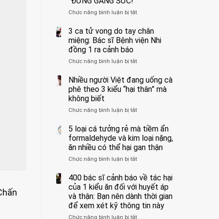
“ĐỪNG GẮNG SỨC!”
cắt
Chức năng bình luận bị tắt
bỏ
ở
tinh
Người
hoàn
đàn
3 ca tử vong do tay chân
vì
ông
miệng: Bác sĩ Bệnh viện Nhi
bỏ
tử
đồng 1 ra cảnh báo
qua
vong
Chức năng bình luận bị tắt
ở
cảm
vì…
3
giác
rặn
ca
Nhiều người Việt đang uống cà
này
quá
tử
suốt
mạnh
phê theo 3 kiểu “hại thân” mà
vong
1
khi
không biết
do
tuần,
đi
Chức năng bình luận bị tắt
ở
tay
bác
vệ
Nhiều
chân
sĩ:
sinh:
người
5 loại cá tưởng rẻ mà tiềm ẩn
miệng:
“Xoắn
4
Việt
Bác
formaldehyde và kim loại nặng,
900
nhóm
đang
sĩ
độ,
người
ăn nhiều có thể hại gan thận
uống
Bệnh
không
được
Chức năng bình luận bị tắt
ở
cà
viện
kịp
bác
5
phê
Nhi
cứu”
sĩ
loại
400 bác sĩ cảnh báo về tác hại
theo
đồng
cảnh
cá
3
của 1 kiểu ăn đối với huyết áp
1
báo
 Chấn
tưởng
kiểu
ra
và thận: Bạn nên dành thời gian
“ĐỪNG
rẻ
“hại
cảnh
GẮNG
để xem xét kỹ thông tin này
mà
thân”
báo
SỨC!”
Chức năng bình luận bị tắt
tiềm
ở
mà