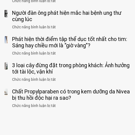
kịp
Chức năng bình luận bị tắt
ở
1
mà
cảnh
“hại
cứu”
400
ra
tiềm
báo
thân”
Người đàn ông phát hiện mắc hai bệnh ung thư
bác
cảnh
ẩn
“ĐỪNG
mà
sĩ
cùng lúc
báo
formaldehyde
GẮNG
không
cảnh
và
Chức năng bình luận bị tắt
SỨC!”
ở
biết
báo
kim
Người
về
loại
Phát hiện thời điểm tập thể dục tốt nhất cho tim:
đàn
tác
nặng,
ông
Sáng hay chiều mới là “giờ vàng”?
hại
ăn
phát
của
Chức năng bình luận bị tắt
ở
nhiều
hiện
1
Phát
có
mắc
kiểu
3 loại cây đừng đặt trong phòng khách: Ảnh hưởng
hiện
thể
hai
ăn
thời
tới tài lộc, vận khí
hại
bệnh
đối
điểm
gan
ung
Chức năng bình luận bị tắt
ở
với
tập
thận
thư
3
huyết
thể
cùng
Chất Propylparaben có trong kem dưỡng da Nivea
loại
áp
dục
lúc
cây
bị thu hồi độc hại ra sao?
và
tốt
đừng
thận:
nhất
Chức năng bình luận bị tắt
ở
đặt
Bạn
cho
Chất
trong
nên
tim:
Propylparaben
phòng
dành
Sáng
có
khách:
thời
hay
trong
Ảnh
gian
chiều
kem