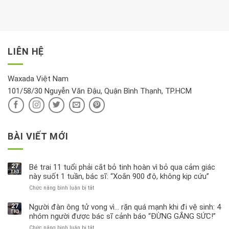
hưởng
để
mới
dưỡng
tới
xem
là
da
tài
xét
“giờ
Nivea
lộc,
kỹ
vàng”?
bị
vận
thông
thu
LIÊN HỆ
khí
tin
hồi
này
độc
hại
Waxada Việt Nam
ra
101/58/30 Nguyễn Văn Đậu, Quận Bình Thạnh, TP.HCM
sao?
BÀI VIẾT MỚI
27
Bé trai 11 tuổi phải cắt bỏ tinh hoàn vì bỏ qua cảm giác
Th3
này suốt 1 tuần, bác sĩ: “Xoắn 900 độ, không kịp cứu”
Chức năng bình luận bị tắt
ở
Bé
trai
27
Người đàn ông tử vong vì… rặn quá mạnh khi đi vệ sinh: 4
Th3
11
nhóm người được bác sĩ cảnh báo “ĐỪNG GẮNG SỨC!”
tuổi
Chức năng bình luận bị tắt
ở
phải