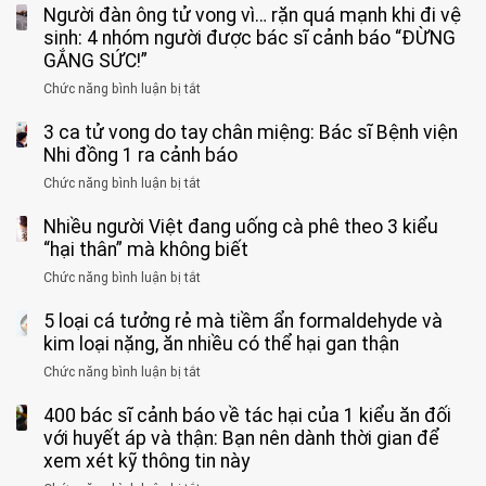
Người đàn ông tử vong vì… rặn quá mạnh khi đi vệ
trai
11
sinh: 4 nhóm người được bác sĩ cảnh báo “ĐỪNG
tuổi
GẮNG SỨC!”
phải
Chức năng bình luận bị tắt
ở
cắt
Người
bỏ
3 ca tử vong do tay chân miệng: Bác sĩ Bệnh viện
đàn
tinh
ông
Nhi đồng 1 ra cảnh báo
hoàn
tử
vì
Chức năng bình luận bị tắt
ở
vong
bỏ
3
vì…
qua
Nhiều người Việt đang uống cà phê theo 3 kiểu
ca
rặn
cảm
tử
“hại thân” mà không biết
quá
giác
vong
mạnh
Chức năng bình luận bị tắt
ở
này
do
khi
Nhiều
suốt
tay
đi
5 loại cá tưởng rẻ mà tiềm ẩn formaldehyde và
người
1
chân
vệ
Việt
kim loại nặng, ăn nhiều có thể hại gan thận
tuần,
miệng:
sinh:
đang
bác
Bác
Chức năng bình luận bị tắt
ở
4
uống
sĩ:
sĩ
5
nhóm
cà
“Xoắn
Bệnh
400 bác sĩ cảnh báo về tác hại của 1 kiểu ăn đối
loại
người
phê
900
viện
cá
với huyết áp và thận: Bạn nên dành thời gian để
được
theo
độ,
Nhi
tưởng
xem xét kỹ thông tin này
bác
3
không
đồng
rẻ
sĩ
kiểu