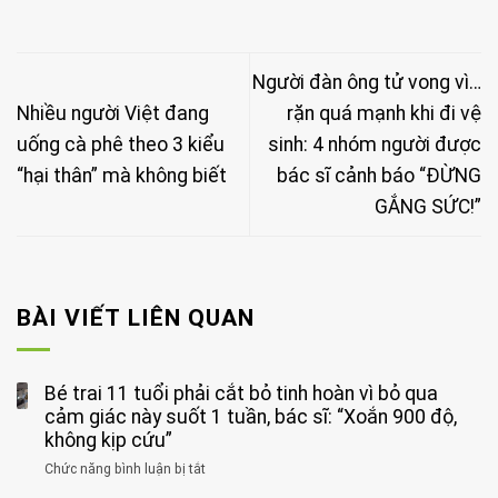
Người đàn ông tử vong vì…
Nhiều người Việt đang
rặn quá mạnh khi đi vệ
uống cà phê theo 3 kiểu
sinh: 4 nhóm người được
“hại thân” mà không biết
bác sĩ cảnh báo “ĐỪNG
GẮNG SỨC!”
BÀI VIẾT LIÊN QUAN
Bé trai 11 tuổi phải cắt bỏ tinh hoàn vì bỏ qua
cảm giác này suốt 1 tuần, bác sĩ: “Xoắn 900 độ,
không kịp cứu”
Chức năng bình luận bị tắt
ở
Bé