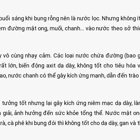
buổi sáng khi bụng rỗng nên là nước lọc. Nhưng không í
hêm đường mật ong, muối, chanh… vào nước theo sở thí
ày vô cùng nhạy cảm. Các loại nước chứa đường (bao
t lớn, biến động axit dạ dày, không tốt cho tiêu hóa 
cao, nước chanh có thể gây kích ứng mạnh, dẫn đến trà
 tưởng tốt nhưng lại gây kích ứng niêm mạc dạ dày, l
n giải, ảnh hưởng đến sức khỏe tổng thể. Nước mật o
à, cà phê khi bụng đói thì không tốt cho dạ dày, gan và 