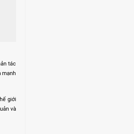
hản tác
ch mạnh
hế giới
quản và