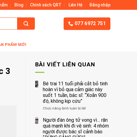
Phẩm
Blog
Chính sách QRT
Liên Hệ
Đăng nhập
077 6972 751
ẢN PHẨM MỚI
BÀI VIẾT LIÊN QUAN
c 3
Bé trai 11 tuổi phải cắt bỏ tinh
hoàn vì bỏ qua cảm giác này
suốt 1 tuần, bác sĩ: “Xoắn 900
độ, không kịp cứu”
Chức năng bình luận bị tắt
ở
Bé
trai
Người đàn ông tử vong vì… rặn
11
quá mạnh khi đi vệ sinh: 4 nhóm
tuổi
người được bác sĩ cảnh báo
phải