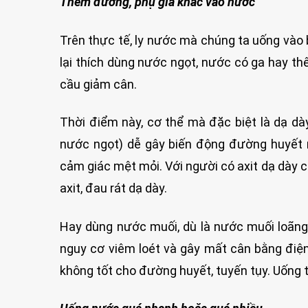
Thêm đường, phụ gia khác vào nước
Trên thực tế, ly nước mà chúng ta uống vào 
lại thích dùng nước ngọt, nước có ga hay t
cầu giảm cân.
Thời điểm này, cơ thể mà đặc biệt là dạ d
nước ngọt) dễ gây biến động đường huyết rấ
cảm giác mệt mỏi. Với người có axit dạ dày 
axit, đau rát dạ dày.
Hay dùng nước muối, dù là nước muối loãng
nguy cơ viêm loét và gây mất cân bằng điệ
không tốt cho đường huyết, tuyến tụy. Uống tr