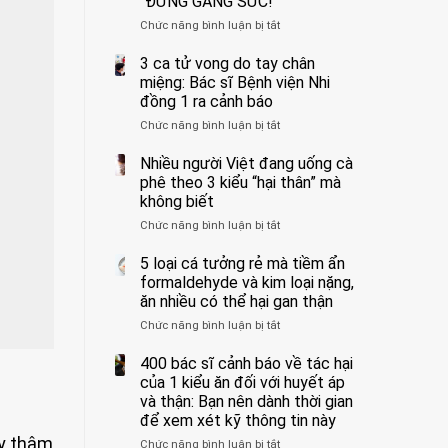
“ĐỪNG GẮNG SỨC!”
cắt
Chức năng bình luận bị tắt
bỏ
ở
tinh
Người
hoàn
đàn
3 ca tử vong do tay chân
vì
ông
miệng: Bác sĩ Bệnh viện Nhi
bỏ
tử
đồng 1 ra cảnh báo
qua
vong
Chức năng bình luận bị tắt
ở
cảm
vì…
3
giác
rặn
ca
Nhiều người Việt đang uống cà
này
quá
tử
suốt
mạnh
phê theo 3 kiểu “hại thân” mà
vong
1
khi
không biết
do
tuần,
đi
Chức năng bình luận bị tắt
ở
tay
bác
vệ
Nhiều
chân
sĩ:
sinh:
người
5 loại cá tưởng rẻ mà tiềm ẩn
miệng:
“Xoắn
4
Việt
Bác
formaldehyde và kim loại nặng,
900
nhóm
đang
sĩ
độ,
người
ăn nhiều có thể hại gan thận
uống
Bệnh
không
được
Chức năng bình luận bị tắt
ở
cà
viện
kịp
bác
5
phê
Nhi
cứu”
sĩ
loại
400 bác sĩ cảnh báo về tác hại
theo
đồng
cảnh
cá
3
của 1 kiểu ăn đối với huyết áp
1
báo
tưởng
kiểu
ra
và thận: Bạn nên dành thời gian
“ĐỪNG
rẻ
“hại
cảnh
GẮNG
để xem xét kỹ thông tin này
mà
thân”
báo
SỨC!”
ày thậm
Chức năng bình luận bị tắt
tiềm
ở
mà