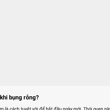
 khi bụng rỗng?
m là cách tuyệt vời để bắt đầu ngày mới. Thói quen n