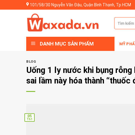
Skip
101/58/30 Nguyễn Văn Đậu, Quận Bình Thạnh, Tp.HCM
to
content
Tìm
kiếm:
DANH MỤC SẢN PHẨM
MỸ PHẨ
BLOG
Uống 1 ly nước khi bụng rỗng
sai lầm này hóa thành “thuốc
05
Th1