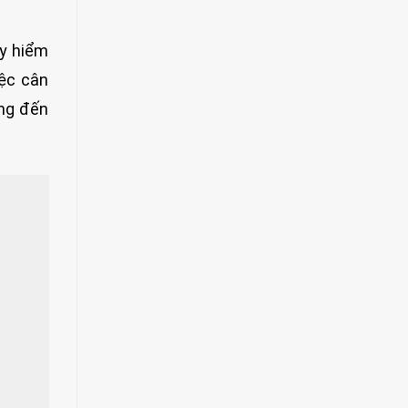
uy hiểm
iệc cân
ọng đến