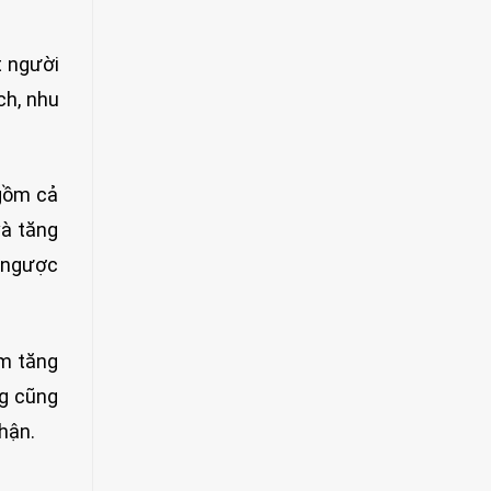
t người
ch, nhu
 gồm cả
và tăng
o ngược
àm tăng
ng cũng
thận.