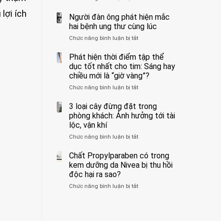
ẩn
400
không
lợi ích
formaldehyde
bác
Người đàn ông phát hiện mắc
biết
và
sĩ
hai bệnh ung thư cùng lúc
kim
cảnh
Chức năng bình luận bị tắt
ở
loại
báo
Người
nặng,
về
đàn
Phát hiện thời điểm tập thể
ăn
tác
ông
dục tốt nhất cho tim: Sáng hay
nhiều
hại
phát
có
của
chiều mới là “giờ vàng”?
hiện
thể
1
Chức năng bình luận bị tắt
ở
mắc
hại
kiểu
Phát
hai
gan
ăn
hiện
3 loại cây đừng đặt trong
bệnh
thận
đối
thời
ung
phòng khách: Ảnh hưởng tới tài
với
điểm
thư
lộc, vận khí
huyết
tập
cùng
áp
Chức năng bình luận bị tắt
ở
thể
lúc
và
3
dục
thận:
loại
Chất Propylparaben có trong
tốt
Bạn
cây
nhất
kem dưỡng da Nivea bị thu hồi
nên
đừng
cho
độc hại ra sao?
dành
đặt
tim:
thời
Chức năng bình luận bị tắt
ở
trong
Sáng
gian
Chất
phòng
hay
để
Propylparaben
khách:
chiều
xem
có
Ảnh
mới
xét
trong
hưởng