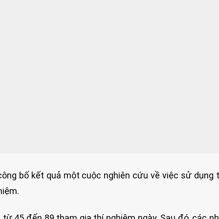
công bố kết quả một cuộc nghiên cứu về việc sử dụng 
hiệm.
 từ 45 đến 89 tham gia thí nghiệm ngày. Sau đó, các n