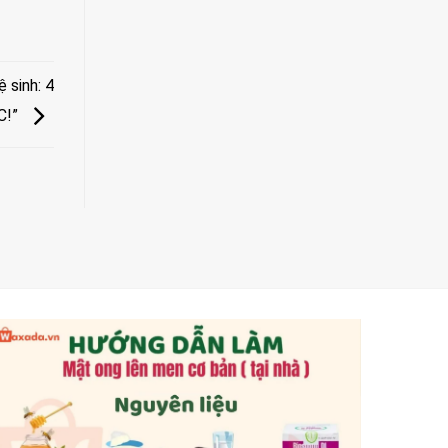
 sinh: 4
C!”