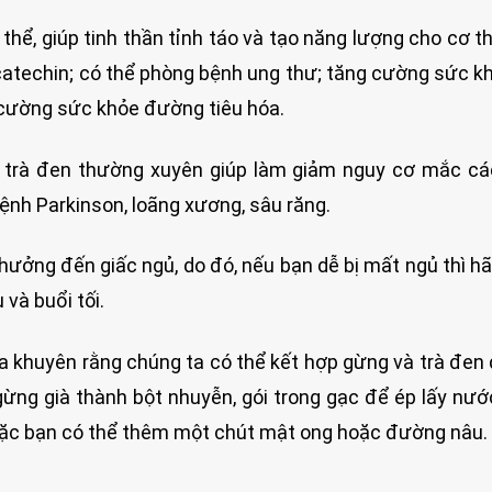
thể, giúp tinh thần tỉnh táo và tạo năng lượng cho cơ th
catechin; có thể phòng bệnh ung thư; tăng cường sức k
g cường sức khỏe đường tiêu hóa.
 trà đen thường xuyên giúp làm giảm nguy cơ mắc cá
bệnh Parkinson, loãng xương, sâu răng.
 hưởng đến giấc ngủ, do đó, nếu bạn dễ bị mất ngủ thì h
 và buổi tối.
ara khuyên rằng chúng ta có thể kết hợp gừng và trà đen
ừng già thành bột nhuyễn, gói trong gạc để ép lấy nư
oặc bạn có thể thêm một chút mật ong hoặc đường nâu.