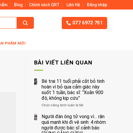
Phẩm
Blog
Chính sách QRT
Liên Hệ
Đăng nhập
077 6972 751
ẢN PHẨM MỚI
BÀI VIẾT LIÊN QUAN
Bé trai 11 tuổi phải cắt bỏ tinh
hoàn vì bỏ qua cảm giác này
suốt 1 tuần, bác sĩ: “Xoắn 900
độ, không kịp cứu”
Chức năng bình luận bị tắt
ở
Bé
trai
Người đàn ông tử vong vì… rặn
11
quá mạnh khi đi vệ sinh: 4 nhóm
tuổi
người được bác sĩ cảnh báo
phải