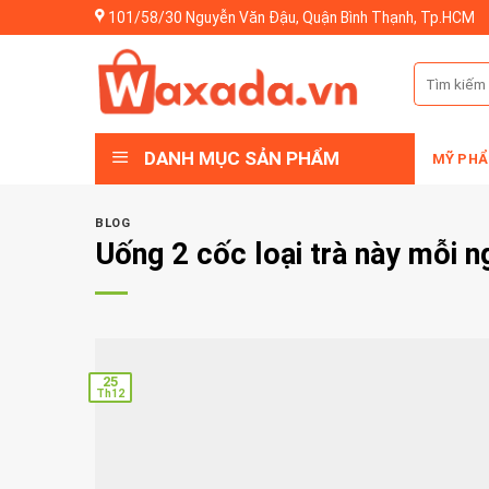
Skip
101/58/30 Nguyễn Văn Đậu, Quận Bình Thạnh, Tp.HCM
to
content
Tìm
kiếm:
DANH MỤC SẢN PHẨM
MỸ PHẨ
BLOG
Uống 2 cốc loại trà này mỗi n
25
Th12