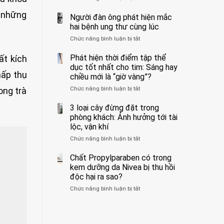
ẩn
400
không
n những
formaldehyde
bác
Người đàn ông phát hiện mắc
biết
và
sĩ
hai bệnh ung thư cùng lúc
kim
cảnh
Chức năng bình luận bị tắt
ở
loại
báo
Người
nặng,
về
đàn
Phát hiện thời điểm tập thể
ất kích
ăn
tác
ông
dục tốt nhất cho tim: Sáng hay
nhiều
hại
phát
hấp thụ
có
của
chiều mới là “giờ vàng”?
hiện
thể
1
Chức năng bình luận bị tắt
ở
ong trà
mắc
hại
kiểu
Phát
hai
gan
ăn
hiện
3 loại cây đừng đặt trong
bệnh
thận
đối
thời
ung
phòng khách: Ảnh hưởng tới tài
với
điểm
thư
lộc, vận khí
huyết
tập
cùng
áp
Chức năng bình luận bị tắt
ở
thể
lúc
và
3
dục
thận:
loại
Chất Propylparaben có trong
tốt
Bạn
cây
nhất
kem dưỡng da Nivea bị thu hồi
nên
đừng
cho
độc hại ra sao?
dành
đặt
tim:
thời
Chức năng bình luận bị tắt
ở
trong
Sáng
gian
Chất
phòng
hay
để
Propylparaben
khách:
chiều
xem
có
Ảnh
mới
xét
trong
hưởng