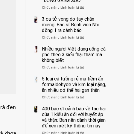
“ĐỪNG GẮNG SỨC!”
cắt
Chức năng bình luận bị tắt
bỏ
ở
tinh
Người
hoàn
đàn
3 ca tử vong do tay chân
vì
ông
miệng: Bác sĩ Bệnh viện Nhi
bỏ
tử
đồng 1 ra cảnh báo
qua
vong
Chức năng bình luận bị tắt
ở
cảm
vì…
3
giác
rặn
ca
Nhiều người Việt đang uống cà
này
quá
tử
suốt
mạnh
phê theo 3 kiểu “hại thân” mà
vong
1
khi
không biết
do
tuần,
đi
Chức năng bình luận bị tắt
ở
tay
bác
vệ
Nhiều
chân
sĩ:
sinh:
người
5 loại cá tưởng rẻ mà tiềm ẩn
miệng:
“Xoắn
4
Việt
Bác
formaldehyde và kim loại nặng,
900
nhóm
đang
sĩ
độ,
người
ăn nhiều có thể hại gan thận
uống
Bệnh
không
được
Chức năng bình luận bị tắt
ở
cà
viện
kịp
bác
5
phê
Nhi
cứu”
sĩ
trà đen
loại
400 bác sĩ cảnh báo về tác hại
theo
đồng
cảnh
cá
3
của 1 kiểu ăn đối với huyết áp
1
báo
tưởng
kiểu
ra
và thận: Bạn nên dành thời gian
“ĐỪNG
rẻ
“hại
cảnh
GẮNG
để xem xét kỹ thông tin này
mà
thân”
báo
SỨC!”
hà khoa
Chức năng bình luận bị tắt
tiềm
ở
mà