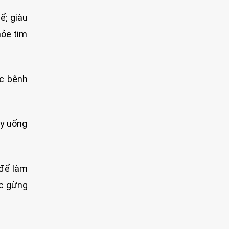
ể; giàu
hỏe tim
c bệnh
ãy uống
 để làm
ớc gừng