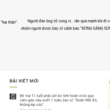
Người đàn ông tử vong vì… rặn quá mạnh khi đi vệ
“hại thân”
nhóm người được bác sĩ cảnh báo “ĐỪNG GẮNG SỨ
BÀI VIẾT MỚI
27
Bé trai 11 tuổi phải cắt bỏ tinh hoàn vì bỏ qua
Th3
cảm giác này suốt 1 tuần, bác sĩ: “Xoắn 900 độ,
không kịp cứu”