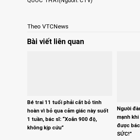
QUỐC THÁI
(Nguồn: CTV)
Theo VTCNews
Bài viết liên quan
Bé trai 11 tuổi phải cắt bỏ tinh
Người đà
hoàn vì bỏ qua cảm giác này suốt
mạnh khi 
1 tuần, bác sĩ: “Xoắn 900 độ,
được bác
không kịp cứu”
SỨC!”