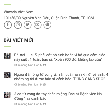
hồi
này
độc
hại
Waxada Việt Nam
ra
101/58/30 Nguyễn Văn Đậu, Quận Bình Thạnh, TP.HCM
sao?
BÀI VIẾT MỚI
27
Bé trai 11 tuổi phải cắt bỏ tinh hoàn vì bỏ qua cảm giác
Th3
này suốt 1 tuần, bác sĩ: “Xoắn 900 độ, không kịp cứu”
Chức năng bình luận bị tắt
ở
Bé
trai
27
Người đàn ông tử vong vì… rặn quá mạnh khi đi vệ sinh: 4
Th3
11
nhóm người được bác sĩ cảnh báo “ĐỪNG GẮNG SỨC!”
tuổi
Chức năng bình luận bị tắt
ở
phải
Người
cắt
đàn
bỏ
26
3 ca tử vong do tay chân miệng: Bác sĩ Bệnh viện Nhi
Th3
ông
tinh
đồng 1 ra cảnh báo
tử
hoàn
Chức năng bình luận bị tắt
ở
vong
vì
3
vì…
bỏ