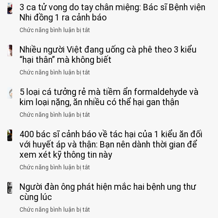
bỏ
3 ca tử vong do tay chân miệng: Bác sĩ Bệnh viện
đàn
tinh
ông
Nhi đồng 1 ra cảnh báo
hoàn
tử
vì
Chức năng bình luận bị tắt
ở
vong
bỏ
3
vì…
qua
Nhiều người Việt đang uống cà phê theo 3 kiểu
ca
rặn
cảm
tử
“hại thân” mà không biết
quá
giác
vong
mạnh
Chức năng bình luận bị tắt
ở
này
do
khi
Nhiều
suốt
tay
đi
5 loại cá tưởng rẻ mà tiềm ẩn formaldehyde và
người
1
chân
vệ
Việt
kim loại nặng, ăn nhiều có thể hại gan thận
tuần,
miệng:
sinh:
đang
bác
Bác
Chức năng bình luận bị tắt
ở
4
uống
sĩ:
sĩ
5
nhóm
cà
“Xoắn
Bệnh
400 bác sĩ cảnh báo về tác hại của 1 kiểu ăn đối
loại
người
phê
900
viện
cá
với huyết áp và thận: Bạn nên dành thời gian để
được
theo
độ,
Nhi
tưởng
xem xét kỹ thông tin này
bác
3
không
đồng
rẻ
sĩ
kiểu
kịp
Chức năng bình luận bị tắt
ở
1
mà
cảnh
“hại
cứu”
400
ra
tiềm
báo
thân”
Người đàn ông phát hiện mắc hai bệnh ung thư
bác
cảnh
ẩn
“ĐỪNG
mà
sĩ
cùng lúc
báo
formaldehyde
GẮNG
không
cảnh
và
Chức năng bình luận bị tắt
SỨC!”
ở
biết
báo
kim