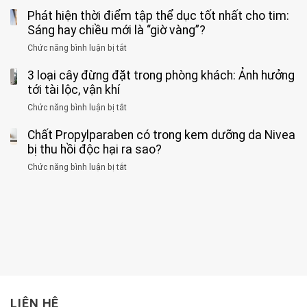
Người
về
loại
Phát hiện thời điểm tập thể dục tốt nhất cho tim:
đàn
tác
nặng,
ông
Sáng hay chiều mới là “giờ vàng”?
hại
ăn
phát
của
Chức năng bình luận bị tắt
ở
nhiều
hiện
1
Phát
có
mắc
kiểu
3 loại cây đừng đặt trong phòng khách: Ảnh hưởng
hiện
thể
hai
ăn
thời
tới tài lộc, vận khí
hại
bệnh
đối
điểm
gan
ung
Chức năng bình luận bị tắt
ở
với
tập
thận
thư
3
huyết
thể
cùng
Chất Propylparaben có trong kem dưỡng da Nivea
loại
áp
dục
lúc
cây
bị thu hồi độc hại ra sao?
và
tốt
đừng
thận:
nhất
Chức năng bình luận bị tắt
ở
đặt
Bạn
cho
Chất
trong
nên
tim:
Propylparaben
phòng
dành
Sáng
có
khách:
thời
hay
trong
Ảnh
gian
chiều
kem
hưởng
để
mới
dưỡng
tới
xem
là
da
tài
xét
“giờ
Nivea
lộc,
kỹ
vàng”?
bị
vận
thông
thu
LIÊN HỆ
khí
tin