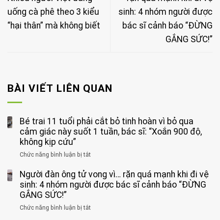
uống cà phê theo 3 kiểu
sinh: 4 nhóm người được
“hại thân” mà không biết
bác sĩ cảnh báo “ĐỪNG
GẮNG SỨC!”
BÀI VIẾT LIÊN QUAN
Bé trai 11 tuổi phải cắt bỏ tinh hoàn vì bỏ qua
cảm giác này suốt 1 tuần, bác sĩ: “Xoắn 900 độ,
không kịp cứu”
Chức năng bình luận bị tắt
ở
Bé
Người đàn ông tử vong vì… rặn quá mạnh khi đi vệ
trai
11
sinh: 4 nhóm người được bác sĩ cảnh báo “ĐỪNG
tuổi
GẮNG SỨC!”
phải
Chức năng bình luận bị tắt
ở
cắt
Người