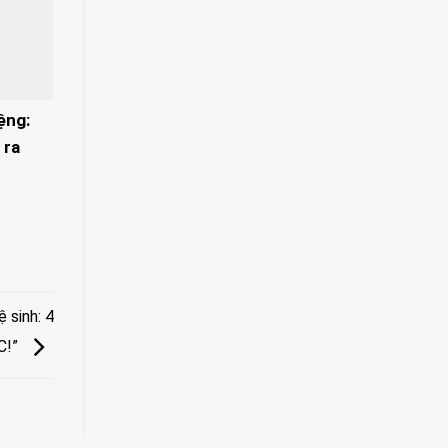
ệng:
 ra
 sinh: 4
C!”