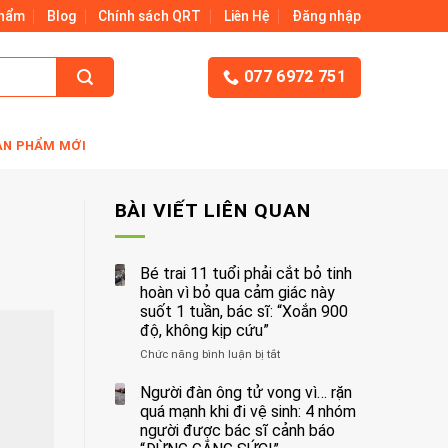
Phẩm
Blog
Chính sách QRT
Liên Hệ
Đăng nhập
077 6972 751
ẢN PHẨM MỚI
BÀI VIẾT LIÊN QUAN
Bé trai 11 tuổi phải cắt bỏ tinh
hoàn vì bỏ qua cảm giác này
suốt 1 tuần, bác sĩ: “Xoắn 900
độ, không kịp cứu”
Chức năng bình luận bị tắt
ở
Bé
trai
Người đàn ông tử vong vì… rặn
11
quá mạnh khi đi vệ sinh: 4 nhóm
tuổi
người được bác sĩ cảnh báo
phải