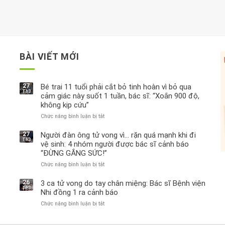
BÀI VIẾT MỚI
27
Bé trai 11 tuổi phải cắt bỏ tinh hoàn vì bỏ qua
Th3
cảm giác này suốt 1 tuần, bác sĩ: “Xoắn 900 độ,
không kịp cứu”
Chức năng bình luận bị tắt
ở
Bé
trai
27
Người đàn ông tử vong vì… rặn quá mạnh khi đi
Th3
11
vệ sinh: 4 nhóm người được bác sĩ cảnh báo
tuổi
“ĐỪNG GẮNG SỨC!”
phải
Chức năng bình luận bị tắt
cắt
ở
bỏ
Người
tinh
đàn
26
3 ca tử vong do tay chân miệng: Bác sĩ Bệnh viện
Th3
hoàn
ông
Nhi đồng 1 ra cảnh báo
vì
tử
Chức năng bình luận bị tắt
ở
bỏ
vong
3
qua
vì…
ca
cảm
rặn