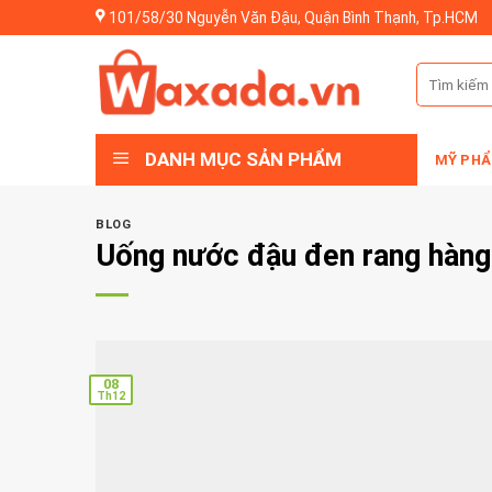
Skip
101/58/30 Nguyễn Văn Đậu, Quận Bình Thạnh, Tp.HCM
to
content
Tìm
kiếm:
DANH MỤC SẢN PHẨM
MỸ PHẨ
BLOG
Uống nước đậu đen rang hàng
08
Th12