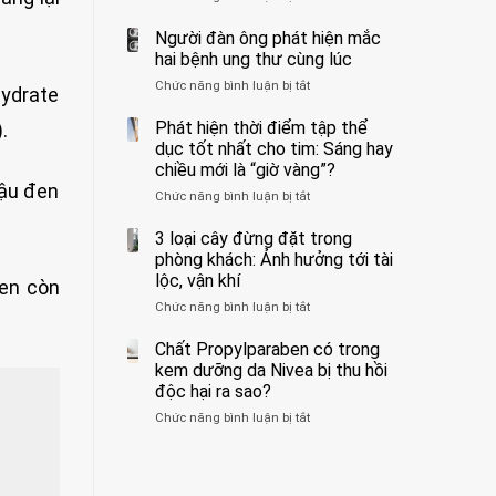
ẩn
400
không
formaldehyde
bác
Người đàn ông phát hiện mắc
biết
và
sĩ
hai bệnh ung thư cùng lúc
kim
cảnh
Chức năng bình luận bị tắt
ở
loại
báo
hydrate
Người
nặng,
về
đàn
Phát hiện thời điểm tập thể
.
ăn
tác
ông
dục tốt nhất cho tim: Sáng hay
nhiều
hại
phát
có
của
chiều mới là “giờ vàng”?
hiện
thể
1
đậu đen
Chức năng bình luận bị tắt
ở
mắc
hại
kiểu
Phát
hai
gan
ăn
hiện
3 loại cây đừng đặt trong
bệnh
thận
đối
thời
ung
phòng khách: Ảnh hưởng tới tài
với
điểm
thư
lộc, vận khí
huyết
đen còn
tập
cùng
áp
Chức năng bình luận bị tắt
ở
thể
lúc
và
3
dục
thận:
loại
Chất Propylparaben có trong
tốt
Bạn
cây
nhất
kem dưỡng da Nivea bị thu hồi
nên
đừng
cho
độc hại ra sao?
dành
đặt
tim:
thời
Chức năng bình luận bị tắt
ở
trong
Sáng
gian
Chất
phòng
hay
để
Propylparaben
khách:
chiều
xem
có
Ảnh
mới
xét
trong
hưởng