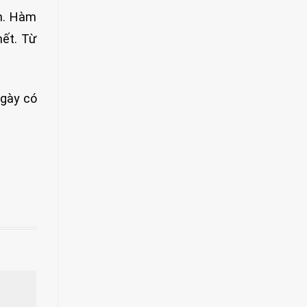
en. Hàm
hết. Từ
ngày có