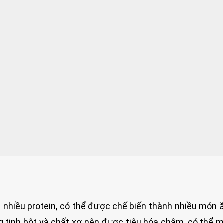
 nhiều protein, có thể được chế biến thành nhiều món 
 tinh bột và chất xơ nên được tiêu hóa chậm, có thể m