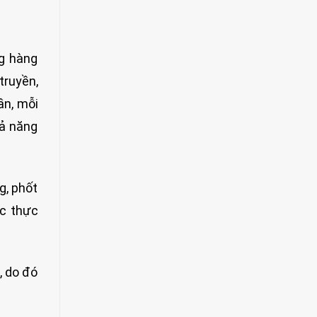
g hàng
truyền,
ần, mỗi
hả năng
g, phốt
ác thực
, do đó