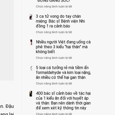
“ĐỪNG GẮNG SỨC!”
cắt
Chức năng bình luận bị tắt
bỏ
ở
tinh
Người
hoàn
đàn
3 ca tử vong do tay chân
vì
ông
miệng: Bác sĩ Bệnh viện Nhi
bỏ
tử
đồng 1 ra cảnh báo
qua
vong
Chức năng bình luận bị tắt
ở
cảm
vì…
3
giác
rặn
ca
Nhiều người Việt đang uống cà
này
quá
tử
suốt
mạnh
phê theo 3 kiểu “hại thân” mà
vong
1
khi
không biết
do
tuần,
đi
Chức năng bình luận bị tắt
ở
tay
bác
vệ
Nhiều
chân
sĩ:
sinh:
người
5 loại cá tưởng rẻ mà tiềm ẩn
miệng:
“Xoắn
4
Việt
Bác
formaldehyde và kim loại nặng,
900
nhóm
đang
sĩ
độ,
người
ăn nhiều có thể hại gan thận
uống
Bệnh
không
được
Chức năng bình luận bị tắt
ở
cà
viện
kịp
bác
5
phê
Nhi
cứu”
sĩ
loại
400 bác sĩ cảnh báo về tác hại
theo
đồng
cảnh
cá
3
của 1 kiểu ăn đối với huyết áp
1
báo
tưởng
kiểu
ra
và thận: Bạn nên dành thời gian
“ĐỪNG
ăn. Đậu
rẻ
“hại
cảnh
GẮNG
để xem xét kỹ thông tin này
mà
thân”
báo
SỨC!”
ang lại
Chức năng bình luận bị tắt
tiềm
ở
mà