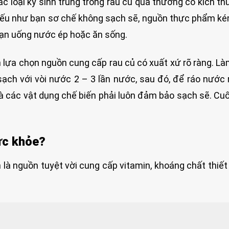
c loại ký sinh trùng trong rau củ quả thường có kích th
 nếu như bạn sơ chế không sạch sẽ, nguồn thực phẩm k
bạn uống nước ép hoặc ăn sống.
 lựa chọn nguồn cung cấp rau củ có xuất xứ rõ ràng. L
sạch với vòi nước 2 – 3 lần nước, sau đó, để ráo nước 
và các vật dụng chế biến phải luôn đảm bảo sạch sẽ. Cuố
sức khỏe?
là nguồn tuyệt vời cung cấp vitamin, khoáng chất thiết