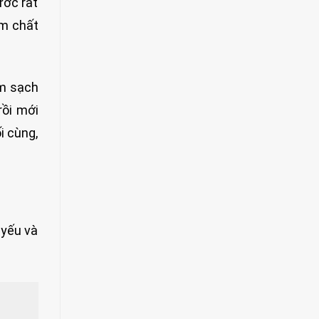
ước rất
ém chất
àm sạch
rồi mới
i cùng,
 yếu và