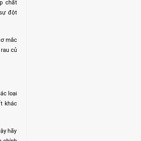
p chất
 sự đột
 cơ mắc
 rau củ
ác loại
ất khác
vậy hãy
n chính