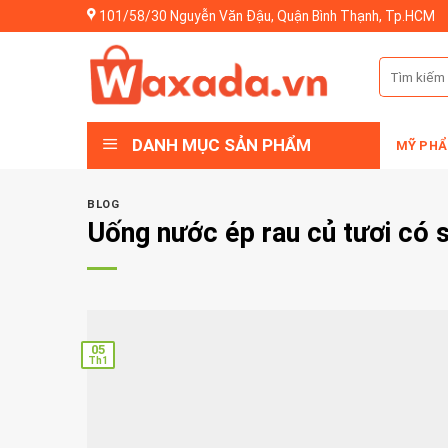
Skip
101/58/30 Nguyễn Văn Đậu, Quận Bình Thạnh, Tp.HCM
to
content
Tìm
kiếm:
DANH MỤC SẢN PHẨM
MỸ PHẨ
BLOG
Uống nước ép rau củ tươi có s
05
Th1