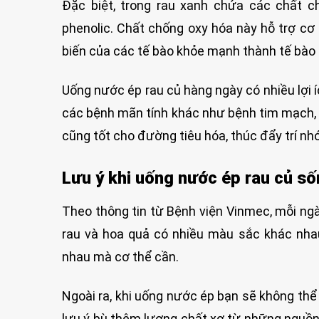
Đặc biệt, trong rau xanh chứa các chất c
phenolic. Chất chống oxy hóa này hỗ trợ cơ
biến của các tế bào khỏe mạnh thành tế bào 
Uống nước ép rau củ hàng ngày có nhiều lợi 
các bệnh mãn tính khác như bệnh tim mạch, t
cũng tốt cho đường tiêu hóa, thúc đẩy trí nh
Lưu ý khi uống nước ép rau củ s
Theo thông tin từ Bệnh viện Vinmec, mỗi ngày
rau và hoa quả có nhiều màu sắc khác nhau
nhau mà cơ thể cần.
Ngoài ra, khi uống nước ép bạn sẽ không thể 
lưu ý bù thêm lượng chất xơ từ những nguồn