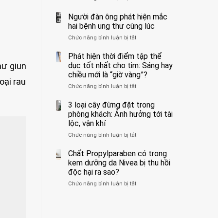
ẩn
400
không
formaldehyde
bác
Người đàn ông phát hiện mắc
biết
và
sĩ
hai bệnh ung thư cùng lúc
kim
cảnh
Chức năng bình luận bị tắt
ở
loại
báo
Người
nặng,
về
đàn
Phát hiện thời điểm tập thể
ăn
tác
ông
dục tốt nhất cho tim: Sáng hay
hư giun
nhiều
hại
phát
có
của
chiều mới là “giờ vàng”?
hiện
oại rau
thể
1
Chức năng bình luận bị tắt
ở
mắc
hại
kiểu
Phát
hai
gan
ăn
hiện
3 loại cây đừng đặt trong
bệnh
thận
đối
thời
ung
phòng khách: Ảnh hưởng tới tài
với
điểm
thư
lộc, vận khí
huyết
tập
cùng
áp
Chức năng bình luận bị tắt
ở
thể
lúc
và
3
dục
thận:
loại
Chất Propylparaben có trong
tốt
Bạn
cây
nhất
kem dưỡng da Nivea bị thu hồi
nên
đừng
cho
độc hại ra sao?
dành
đặt
tim:
thời
Chức năng bình luận bị tắt
ở
trong
Sáng
gian
Chất
phòng
hay
để
Propylparaben
khách:
chiều
xem
có
Ảnh
mới
xét
trong
hưởng