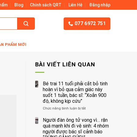
Phẩm
Blog
Chính sách QRT
Liên Hệ
Đăng nhập
077 6972 751
ẢN PHẨM MỚI
BÀI VIẾT LIÊN QUAN
Bé trai 11 tuổi phải cắt bỏ tinh
hoàn vì bỏ qua cảm giác này
suốt 1 tuần, bác sĩ: “Xoắn 900
độ, không kịp cứu”
Chức năng bình luận bị tắt
ở
Bé
trai
Người đàn ông tử vong vì… rặn
11
quá mạnh khi đi vệ sinh: 4 nhóm
tuổi
người được bác sĩ cảnh báo
phải