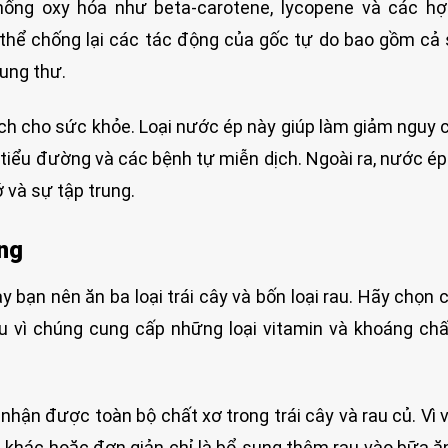
hống oxy hóa như beta-carotene, lycopene và các hợ
 thể chống lại các tác động của gốc tự do bao gồm cả
ung thư.
ích cho sức khỏe. Loại nước ép này giúp làm giảm nguy
iểu đường và các bệnh tự miễn dịch. Ngoài ra, nước ép
ớ và sự tập trung.
ống
 bạn nên ăn ba loại trái cây và bốn loại rau. Hãy chọn c
 vì chúng cung cấp những loại vitamin và khoáng ch
nhận được toàn bộ chất xơ trong trái cây và rau củ. Vì 
 khác hoặc đơn giản chỉ là bổ sung thêm rau vào bữa ă