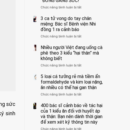
“ĐỪNG GẮNG SỨC!”
cắt
Chức năng bình luận bị tắt
bỏ
ở
tinh
Người
hoàn
đàn
3 ca tử vong do tay chân
vì
ông
miệng: Bác sĩ Bệnh viện Nhi
bỏ
tử
đồng 1 ra cảnh báo
qua
vong
Chức năng bình luận bị tắt
ở
cảm
vì…
3
giác
rặn
ca
Nhiều người Việt đang uống cà
này
quá
tử
suốt
mạnh
phê theo 3 kiểu “hại thân” mà
vong
1
khi
không biết
do
tuần,
đi
Chức năng bình luận bị tắt
ở
tay
bác
vệ
Nhiều
chân
sĩ:
sinh:
người
5 loại cá tưởng rẻ mà tiềm ẩn
miệng:
“Xoắn
4
Việt
Bác
formaldehyde và kim loại nặng,
900
nhóm
đang
sĩ
độ,
người
ăn nhiều có thể hại gan thận
uống
Bệnh
không
được
Chức năng bình luận bị tắt
ở
cà
viện
kịp
bác
5
phê
Nhi
cứu”
sĩ
ờng sức
loại
400 bác sĩ cảnh báo về tác hại
theo
đồng
cảnh
cá
3
của 1 kiểu ăn đối với huyết áp
1
báo
ký sinh
tưởng
kiểu
ra
và thận: Bạn nên dành thời gian
“ĐỪNG
rẻ
“hại
cảnh
GẮNG
để xem xét kỹ thông tin này
mà
thân”
báo
SỨC!”
Chức năng bình luận bị tắt
tiềm
ở
mà