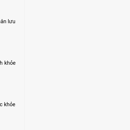
hân lưu
ch khỏe
ức khỏe