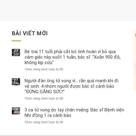
BÀI VIẾT MỚI
27
Bé trai 11 tuổi phải cắt bỏ tinh hoàn vì bỏ qua
Th3
cảm giác này suốt 1 tuần, bác sĩ: “Xoắn 900 độ,
không kịp cứu”
Chức năng bình luận bị tắt
ở
Bé
trai
27
Người đàn ông tử vong vì… rặn quá mạnh khi đi
Th3
11
vệ sinh: 4 nhóm người được bác sĩ cảnh báo
tuổi
“ĐỪNG GẮNG SỨC!”
phải
Chức năng bình luận bị tắt
cắt
ở
bỏ
Người
tinh
đàn
26
3 ca tử vong do tay chân miệng: Bác sĩ Bệnh viện
Th3
hoàn
ông
Nhi đồng 1 ra cảnh báo
vì
tử
Chức năng bình luận bị tắt
ở
bỏ
vong
3
qua
vì…
ca
cảm
rặn