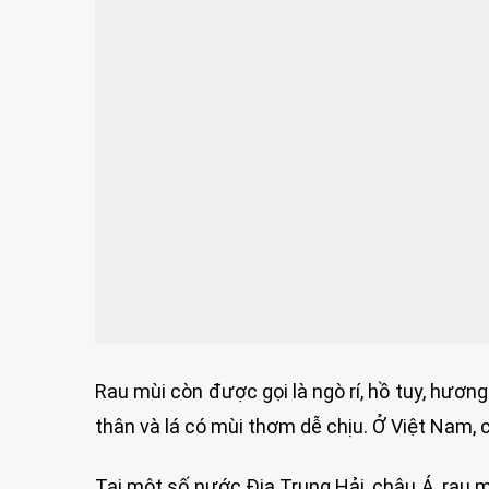
Rau mùi còn được gọi là ngò rí, hồ tuy, hươn
thân và lá có mùi thơm dễ chịu. Ở Việt Nam, 
Tại một số nước Địa Trung Hải, châu Á, rau 