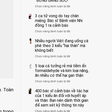
“ĐỪNG GẮNG SỨC!”
cắt
Chức năng bình luận bị tắt
bỏ
ở
tinh
Người
hoàn
đàn
3 ca tử vong do tay chân
vì
ông
miệng: Bác sĩ Bệnh viện Nhi
bỏ
tử
đồng 1 ra cảnh báo
qua
vong
Chức năng bình luận bị tắt
ở
cảm
vì…
3
giác
rặn
ca
Nhiều người Việt đang uống cà
này
quá
tử
suốt
mạnh
phê theo 3 kiểu “hại thân” mà
vong
1
khi
không biết
do
tuần,
đi
Chức năng bình luận bị tắt
ở
tay
bác
vệ
Nhiều
chân
sĩ:
sinh:
người
5 loại cá tưởng rẻ mà tiềm ẩn
miệng:
“Xoắn
4
Việt
Bác
formaldehyde và kim loại nặng,
900
nhóm
đang
sĩ
độ,
người
ăn nhiều có thể hại gan thận
uống
Bệnh
không
được
Chức năng bình luận bị tắt
ở
cà
viện
kịp
bác
5
phê
Nhi
cứu”
sĩ
m. Toàn
loại
400 bác sĩ cảnh báo về tác hại
theo
đồng
cảnh
cá
3
của 1 kiểu ăn đối với huyết áp
1
báo
tưởng
kiểu
ra
và thận: Bạn nên dành thời gian
“ĐỪNG
rẻ
“hại
cảnh
GẮNG
để xem xét kỹ thông tin này
mà
thân”
báo
SỨC!”
g trong
Chức năng bình luận bị tắt
tiềm
ở
mà