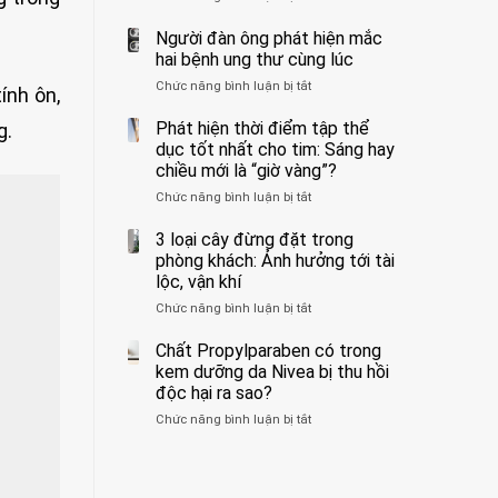
ẩn
400
không
formaldehyde
bác
Người đàn ông phát hiện mắc
biết
và
sĩ
hai bệnh ung thư cùng lúc
kim
cảnh
Chức năng bình luận bị tắt
ở
loại
báo
ính ôn,
Người
nặng,
về
đàn
Phát hiện thời điểm tập thể
g.
ăn
tác
ông
dục tốt nhất cho tim: Sáng hay
nhiều
hại
phát
có
của
chiều mới là “giờ vàng”?
hiện
thể
1
Chức năng bình luận bị tắt
ở
mắc
hại
kiểu
Phát
hai
gan
ăn
hiện
3 loại cây đừng đặt trong
bệnh
thận
đối
thời
ung
phòng khách: Ảnh hưởng tới tài
với
điểm
thư
lộc, vận khí
huyết
tập
cùng
áp
Chức năng bình luận bị tắt
ở
thể
lúc
và
3
dục
thận:
loại
Chất Propylparaben có trong
tốt
Bạn
cây
nhất
kem dưỡng da Nivea bị thu hồi
nên
đừng
cho
độc hại ra sao?
dành
đặt
tim:
thời
Chức năng bình luận bị tắt
ở
trong
Sáng
gian
Chất
phòng
hay
để
Propylparaben
khách:
chiều
xem
có
Ảnh
mới
xét
trong
hưởng