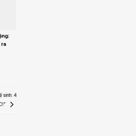
ệng:
 ra
 sinh: 4
C!”