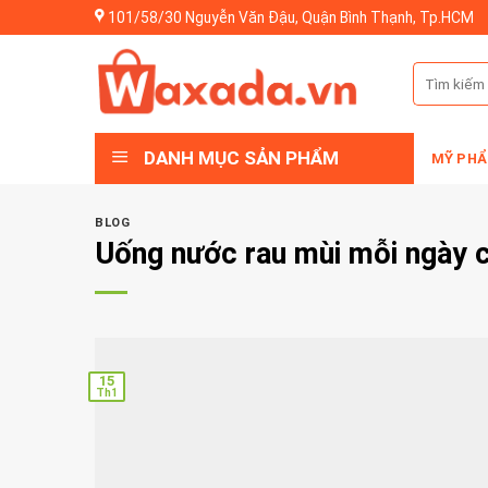
Skip
101/58/30 Nguyễn Văn Đậu, Quận Bình Thạnh, Tp.HCM
to
content
Tìm
kiếm:
DANH MỤC SẢN PHẨM
MỸ PHẨ
BLOG
Uống nước rau mùi mỗi ngày c
15
Th1