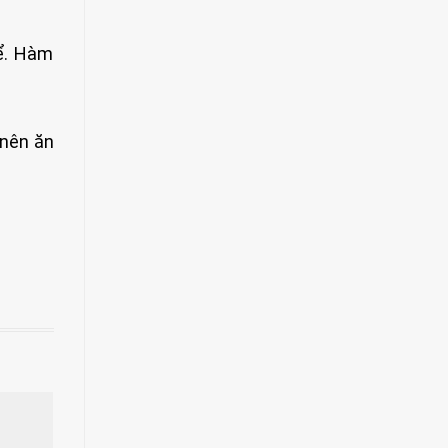
ể. Hàm
 nên ăn