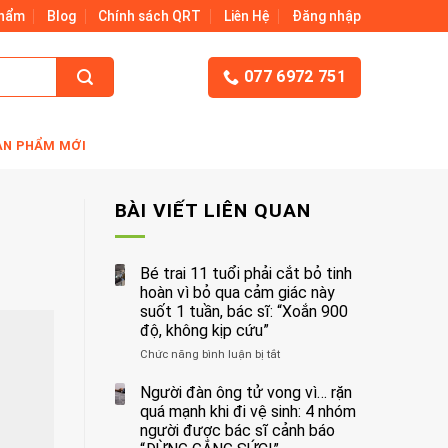
Phẩm
Blog
Chính sách QRT
Liên Hệ
Đăng nhập
077 6972 751
ẢN PHẨM MỚI
BÀI VIẾT LIÊN QUAN
Bé trai 11 tuổi phải cắt bỏ tinh
hoàn vì bỏ qua cảm giác này
suốt 1 tuần, bác sĩ: “Xoắn 900
độ, không kịp cứu”
Chức năng bình luận bị tắt
ở
Bé
trai
Người đàn ông tử vong vì… rặn
11
quá mạnh khi đi vệ sinh: 4 nhóm
tuổi
người được bác sĩ cảnh báo
phải