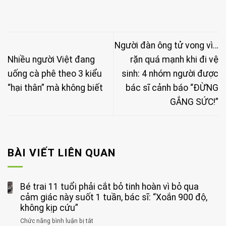
Người đàn ông tử vong vì…
Nhiều người Việt đang
rặn quá mạnh khi đi vệ
uống cà phê theo 3 kiểu
sinh: 4 nhóm người được
“hại thân” mà không biết
bác sĩ cảnh báo “ĐỪNG
GẮNG SỨC!”
BÀI VIẾT LIÊN QUAN
Bé trai 11 tuổi phải cắt bỏ tinh hoàn vì bỏ qua
cảm giác này suốt 1 tuần, bác sĩ: “Xoắn 900 độ,
không kịp cứu”
Chức năng bình luận bị tắt
ở