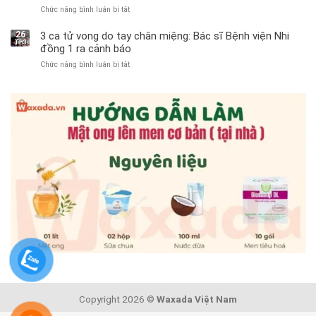
Chức năng bình luận bị tắt
ở
phải
Người
cắt
đàn
bỏ
26
3 ca tử vong do tay chân miệng: Bác sĩ Bệnh viện Nhi
Th3
ông
tinh
đồng 1 ra cảnh báo
tử
hoàn
Chức năng bình luận bị tắt
ở
vong
vì
3
vì…
bỏ
ca
rặn
qua
tử
quá
cảm
vong
mạnh
giác
do
khi
này
tay
đi
suốt
chân
vệ
1
miệng:
sinh:
tuần,
Bác
4
bác
sĩ
nhóm
sĩ:
Bệnh
người
“Xoắn
viện
được
900
Nhi
bác
độ,
đồng
sĩ
không
1
cảnh
kịp
ra
báo
cứu”
cảnh
“ĐỪNG
báo
GẮNG
SỨC!”
Copyright 2026 ©
Waxada Việt Nam