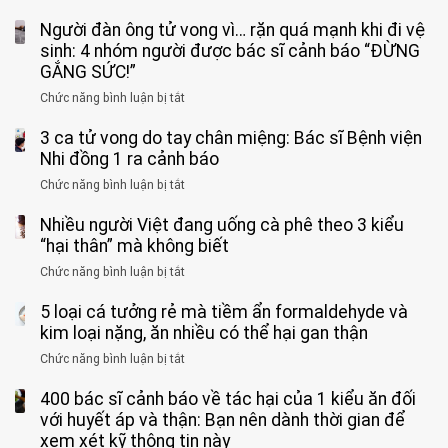
Bé
Người đàn ông tử vong vì… rặn quá mạnh khi đi vệ
trai
11
sinh: 4 nhóm người được bác sĩ cảnh báo “ĐỪNG
tuổi
GẮNG SỨC!”
phải
Chức năng bình luận bị tắt
ở
cắt
Người
bỏ
3 ca tử vong do tay chân miệng: Bác sĩ Bệnh viện
đàn
tinh
ông
Nhi đồng 1 ra cảnh báo
hoàn
tử
vì
Chức năng bình luận bị tắt
ở
vong
bỏ
3
vì…
qua
Nhiều người Việt đang uống cà phê theo 3 kiểu
ca
rặn
cảm
tử
“hại thân” mà không biết
quá
giác
vong
mạnh
Chức năng bình luận bị tắt
ở
này
do
khi
Nhiều
suốt
tay
đi
5 loại cá tưởng rẻ mà tiềm ẩn formaldehyde và
người
1
chân
vệ
Việt
kim loại nặng, ăn nhiều có thể hại gan thận
tuần,
miệng:
sinh:
đang
bác
Bác
Chức năng bình luận bị tắt
ở
4
uống
sĩ:
sĩ
5
nhóm
cà
“Xoắn
Bệnh
400 bác sĩ cảnh báo về tác hại của 1 kiểu ăn đối
loại
người
phê
900
viện
cá
với huyết áp và thận: Bạn nên dành thời gian để
được
theo
độ,
Nhi
tưởng
xem xét kỹ thông tin này
bác
3
không