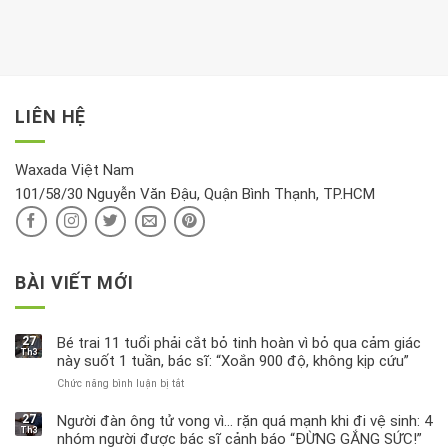
Ảnh
gian
chiều
kem
hưởng
để
mới
dưỡng
tới
xem
là
da
tài
xét
“giờ
Nivea
lộc,
kỹ
vàng”?
bị
vận
thông
thu
LIÊN HỆ
khí
tin
hồi
này
độc
hại
Waxada Việt Nam
ra
101/58/30 Nguyễn Văn Đậu, Quận Bình Thạnh, TP.HCM
sao?
BÀI VIẾT MỚI
27
Bé trai 11 tuổi phải cắt bỏ tinh hoàn vì bỏ qua cảm giác
Th3
này suốt 1 tuần, bác sĩ: “Xoắn 900 độ, không kịp cứu”
Chức năng bình luận bị tắt
ở
Bé
trai
27
Người đàn ông tử vong vì… rặn quá mạnh khi đi vệ sinh: 4
Th3
11
nhóm người được bác sĩ cảnh báo “ĐỪNG GẮNG SỨC!”
tuổi