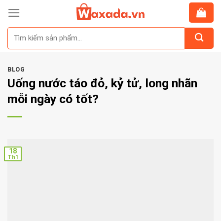
Skip
to
Tìm
content
kiếm:
BLOG
Uống nước táo đỏ, kỷ tử, long nhãn
mỗi ngày có tốt?
18
Th1