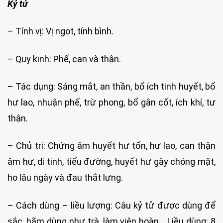
Kỷ tử
– Tính vị: Vị ngọt, tính bình.
– Quy kinh: Phế, can và thận.
– Tác dụng: Sáng mắt, an thần, bổ ích tinh huyết, bổ
hư lao, nhuận phế, trừ phong, bổ gân cốt, ích khí, tư
thận.
– Chủ trị: Chứng âm huyết hư tổn, hư lao, can thận
âm hư, di tinh, tiểu đường, huyết hư gây chóng mặt,
ho lâu ngày và đau thắt lưng.
– Cách dùng – liều lượng: Câu kỷ tử được dùng để
sắc, hãm dùng như trà, làm viên hoàn… Liều dùng: 8