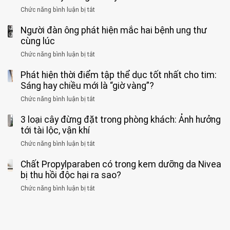
đồng
rẻ
sĩ
kiểu
kịp
Chức năng bình luận bị tắt
ở
1
mà
cảnh
“hại
cứu”
400
ra
tiềm
báo
thân”
Người đàn ông phát hiện mắc hai bệnh ung thư
bác
cảnh
ẩn
“ĐỪNG
mà
sĩ
cùng lúc
báo
formaldehyde
GẮNG
không
cảnh
và
Chức năng bình luận bị tắt
SỨC!”
ở
biết
báo
kim
Người
về
loại
Phát hiện thời điểm tập thể dục tốt nhất cho tim:
đàn
tác
nặng,
ông
Sáng hay chiều mới là “giờ vàng”?
hại
ăn
phát
của
Chức năng bình luận bị tắt
ở
nhiều
hiện
1
Phát
có
mắc
kiểu
3 loại cây đừng đặt trong phòng khách: Ảnh hưởng
hiện
thể
hai
ăn
thời
tới tài lộc, vận khí
hại
bệnh
đối
điểm
gan
ung
Chức năng bình luận bị tắt
ở
với
tập
thận
thư
3
huyết
thể
cùng
Chất Propylparaben có trong kem dưỡng da Nivea
loại
áp
dục
lúc
cây
bị thu hồi độc hại ra sao?
và
tốt
đừng
thận:
nhất
Chức năng bình luận bị tắt
ở
đặt
Bạn
cho
Chất
trong
nên
tim:
Propylparaben
phòng
dành
Sáng
có
khách:
thời
hay
trong